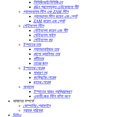
পিপিজিআই/পিপিজিএল
রঙিন প্রলেপযুক্ত ঢেউখেলানো শীট
গ্যালভ্যালুম স্টিল এবং ZAM স্টিল
গ্যালভালুম স্টিল কয়েল এবং প্লেট
ZAM কয়েল এবং প্লেট
স্টেইনলেস স্টিল
স্টেইনলেস কয়েল এবং শীট
স্টেইনলেস পাইপ
স্টেইনলেস বার
ইস্পাতের তার
গ্যালভানাইজড তার
কালো অ্যানিলড তার
কাঁটাতার
তারের জাল
ইস্পাতের পেরেক
সাধারণ নখ
কংক্রিটের পেরেক
ছাদের পেরেক
অন্যান্য
ইস্পাতের আরও প্রক্রিয়াকরণ
এল/টি/জেড স্টিল ফাঁপা অংশ
আমাদের সম্পর্কে
কোম্পানির প্রোফাইল
গ্রাহক পরিষেবা
ভিডিও