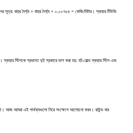
ূত্র: বাহুর দৈর্ঘ্য × বাহুর দৈর্ঘ্য × ০.০০৭৮৫ = কেজি/মিটার। স্কয়ার টিউবিং
 স্কয়ার স্টিলকে প্রধানত দুই প্রকারে ভাগ করা হয়: হট-রোল্ড স্কয়ার স্টিল এবং
া হলো। আজ আমরা এই পার্থক্যগুলো নিয়ে সংক্ষেপে আলোচনা করব। রাউন্ড বার