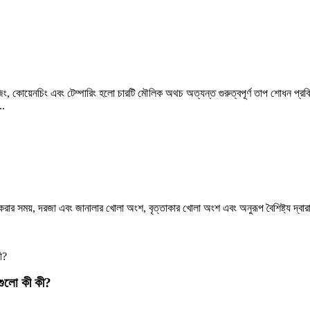
িং, কোয়েনচিং এবং টেম্পারিং হলো চারটি মৌলিক অথচ অত্যন্ত গুরুত্বপূর্ণ তাপ শোধন প্রক্র
..
 করার সময়, দরজা এবং জানালার খোলা অংশ, বৃত্তাকার খোলা অংশ এবং অনুরূপ বৈশিষ্ট্য দ্ব
যগুলো কী কী?