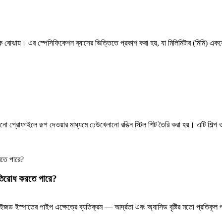
ণ্ডকে বোঝায়। এর স্পেসিফিকেশন ব্যাসের ভিত্তিতে প্রকাশ করা হয়, যা মিলিমিটার (মিমি) এ
ানো প্রোফাইলে রূপ দেওয়ার মাধ্যমে ঢেউখেলানো রঙিন স্টিল শিট তৈরি করা হয়। এটি শিল্প ও 
রতিরোধ করতে পারে?
নাইজড ইস্পাতের পাইপ এক্ষেত্রে ব্যতিক্রম — আর্দ্রতা এবং অ্যাসিড বৃষ্টির মতো প্রতিক