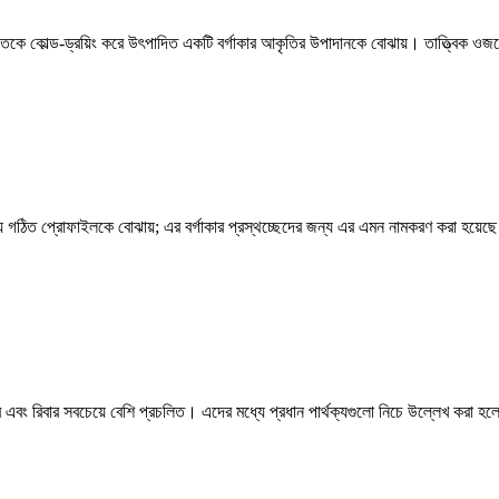
কে কোল্ড-ড্রয়িং করে উৎপাদিত একটি বর্গাকার আকৃতির উপাদানকে বোঝায়। তাত্ত্বিক ওজনের স
্রায় গঠিত প্রোফাইলকে বোঝায়; এর বর্গাকার প্রস্থচ্ছেদের জন্য এর এমন নামকরণ করা হয়েছে।
 বার এবং রিবার সবচেয়ে বেশি প্রচলিত। এদের মধ্যে প্রধান পার্থক্যগুলো নিচে উল্লেখ কর