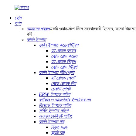
হোম
পণ্য
আমাদের প্রকল্প
একটি ওয়ান-স্টপ স্টিল সরবরাহকারী হিসেবে, আমরা উচ্চমান
করি।
কার্বন ইস্পাত
কার্বন ইস্পাত কয়েল/স্ট্রিপ
হট রোলড কয়েল
কোল্ড রোল্ড কয়েল
হট রোলড স্ট্রিপ
কোল্ড রোল্ড স্ট্রিপ
কার্বন ইস্পাত শীট/প্লেট
হট রোলড প্লেট
কোল্ড রোলড শিট
চেকার্ড প্লেট
ERW ইস্পাত পাইপ
বর্গাকার ও আয়তাকার ইস্পাতের নল
বিজোড় ইস্পাত পাইপ
সর্পিল ইস্পাত পাইপ
এলএসএডব্লিউ পাইপ
কার্বন ইস্পাত বার
বিকৃত দণ্ড
ফ্ল্যাট বার