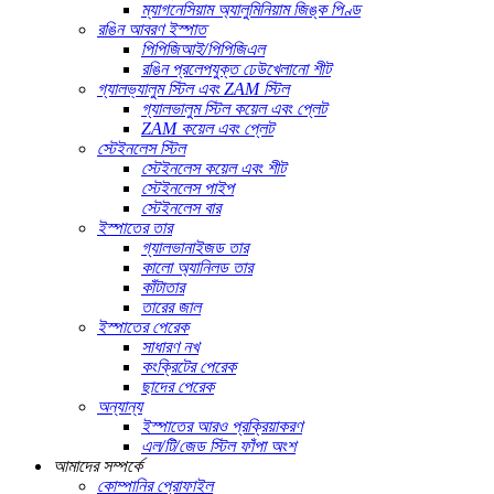
ম্যাগনেসিয়াম অ্যালুমিনিয়াম জিঙ্ক পিণ্ড
রঙিন আবরণ ইস্পাত
পিপিজিআই/পিপিজিএল
রঙিন প্রলেপযুক্ত ঢেউখেলানো শীট
গ্যালভ্যালুম স্টিল এবং ZAM স্টিল
গ্যালভালুম স্টিল কয়েল এবং প্লেট
ZAM কয়েল এবং প্লেট
স্টেইনলেস স্টিল
স্টেইনলেস কয়েল এবং শীট
স্টেইনলেস পাইপ
স্টেইনলেস বার
ইস্পাতের তার
গ্যালভানাইজড তার
কালো অ্যানিলড তার
কাঁটাতার
তারের জাল
ইস্পাতের পেরেক
সাধারণ নখ
কংক্রিটের পেরেক
ছাদের পেরেক
অন্যান্য
ইস্পাতের আরও প্রক্রিয়াকরণ
এল/টি/জেড স্টিল ফাঁপা অংশ
আমাদের সম্পর্কে
কোম্পানির প্রোফাইল