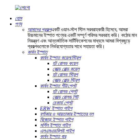
হোম
পণ্য
আমাদের প্রকল্প
একটি ওয়ান-স্টপ স্টিল সরবরাহকারী হিসেবে, আমরা
উচ্চমানের ইস্পাত পণ্যের একটি সম্পূর্ণ পরিসর সরবরাহ করি। কঠোর মান
নিয়ন্ত্রণ এবং আন্তর্জাতিক সার্টিফিকেশনের মাধ্যমে আমরা বিশ্বজুড়ে
প্রকল্পগুলোকে নির্ভরযোগ্যতার সাথে সহায়তা করি।
কার্বন ইস্পাত
কার্বন ইস্পাত কয়েল/স্ট্রিপ
হট রোলড কয়েল
কোল্ড রোল্ড কয়েল
হট রোলড স্ট্রিপ
কোল্ড রোল্ড স্ট্রিপ
কার্বন ইস্পাত শীট/প্লেট
হট রোলড প্লেট
কোল্ড রোলড শিট
চেকার্ড প্লেট
ERW ইস্পাত পাইপ
বর্গাকার ও আয়তাকার ইস্পাতের নল
বিজোড় ইস্পাত পাইপ
সর্পিল ইস্পাত পাইপ
এলএসএডব্লিউ পাইপ
কার্বন ইস্পাত বার