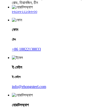
রোড, তিয়ানজিন, চীন
৮৬১৮৮২২১৩৮৮৩৩
ফোন
টেল
+86 18822138833
ই-মেইল
ই-মেইল
info@ehongsteel.com
হোয়াটসঅ্যাপ