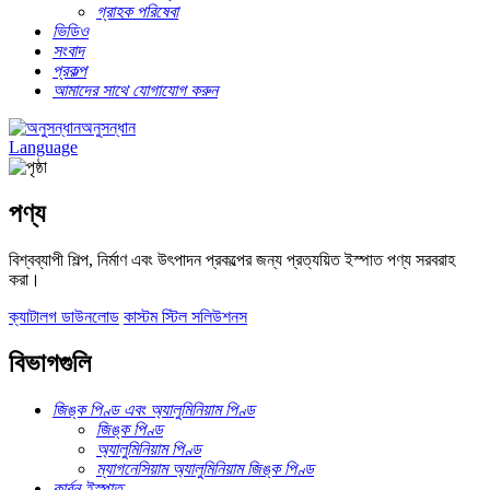
গ্রাহক পরিষেবা
ভিডিও
সংবাদ
প্রকল্প
আমাদের সাথে যোগাযোগ করুন
অনুসন্ধান
Language
পণ্য
বিশ্বব্যাপী শিল্প, নির্মাণ এবং উৎপাদন প্রকল্পের জন্য প্রত্যয়িত ইস্পাত পণ্য সরবরাহ
করা।
ক্যাটালগ ডাউনলোড
কাস্টম স্টিল সলিউশনস
বিভাগগুলি
জিঙ্ক পিণ্ড এবং অ্যালুমিনিয়াম পিণ্ড
জিঙ্ক পিণ্ড
অ্যালুমিনিয়াম পিণ্ড
ম্যাগনেসিয়াম অ্যালুমিনিয়াম জিঙ্ক পিণ্ড
কার্বন ইস্পাত