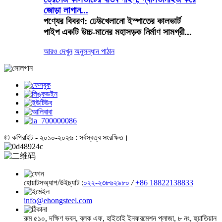
জোড়া লাগান...
পণ্যের বিবরণ: ঢেউখেলানো ইস্পাতের কালভার্ট
পাইপ একটি উচ্চ-মানের মহাসড়ক নির্মাণ সামগ্রী...
আরও দেখুন
অনুসন্ধান পাঠান
© কপিরাইট - ২০১০-২০২৬ : সর্বস্বত্ব সংরক্ষিত।
হোয়াটসঅ্যাপ/উইচ্যাট :
০২২-২৩৮৬২৯৮০
/
+86 18822138833
info@ehongsteel.com
রুম ৫১০, দক্ষিণ ভবন, ব্লক এফ, হাইতাই ইনফরমেশন প্লাজা, ৮ নং, হুয়াতিয়ান