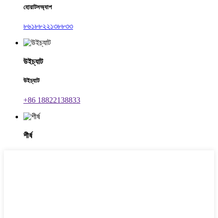
হোয়াটসঅ্যাপ
৮৬১৮৮২২১৩৮৮৩৩
উইচ্যাট
উইচ্যাট
+86 18822138833
শীর্ষ