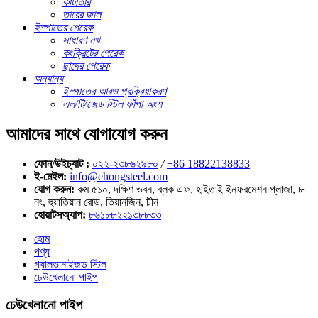
কাঁটাতার
তারের জাল
ইস্পাতের পেরেক
সাধারণ নখ
কংক্রিটের পেরেক
ছাদের পেরেক
অন্যান্য
ইস্পাতের আরও প্রক্রিয়াকরণ
এল/টি/জেড স্টিল ফাঁপা অংশ
আমাদের সাথে যোগাযোগ করুন
ফোন/উইচ্যাট :
০২২-২৩৮৬২৯৮০
/
+86 18822138833
ই-মেইল:
info@ehongsteel.com
যোগ করুন:
রুম ৫১০, দক্ষিণ ভবন, ব্লক এফ, হাইতাই ইনফরমেশন প্লাজা, ৮
নং, হুয়াতিয়ান রোড, তিয়ানজিন, চীন
হোয়াটসঅ্যাপ:
৮৬১৮৮২২১৩৮৮৩৩
হোম
পণ্য
গ্যালভানাইজড স্টিল
ঢেউখেলানো পাইপ
ঢেউখেলানো পাইপ