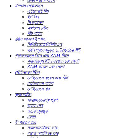
ঢেউখেলানো পাইপ
ইস্পাত প্রোফাইল
এইচ/আই বিম
ইউ বিম
সি চ্যানেল
অ্যাঙ্গেল স্টিল
শীট পাইল
রঙিন আবরণ ইস্পাত
পিপিজিআই/পিপিজিএল
রঙিন প্রলেপযুক্ত ঢেউখেলানো শীট
গ্যালভ্যালুম স্টিল এবং ZAM স্টিল
গ্যালভালুম স্টিল কয়েল এবং প্লেট
ZAM কয়েল এবং প্লেট
স্টেইনলেস স্টিল
স্টেইনলেস কয়েল এবং শীট
স্টেইনলেস পাইপ
স্টেইনলেস বার
স্ক্যাফোল্ডিং
সামঞ্জস্যযোগ্য প্রপ
জ্যাক বেস
ওয়াক প্ল্যাঙ্ক
ফ্রেম
ইস্পাতের তার
গ্যালভানাইজড তার
কালো অ্যানিলড তার