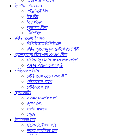
ঢেউখেলানো পাইপ
ইস্পাত প্রোফাইল
এইচ/আই বিম
ইউ বিম
সি চ্যানেল
অ্যাঙ্গেল স্টিল
শীট পাইল
রঙিন আবরণ ইস্পাত
পিপিজিআই/পিপিজিএল
রঙিন প্রলেপযুক্ত ঢেউখেলানো শীট
গ্যালভ্যালুম স্টিল এবং ZAM স্টিল
গ্যালভালুম স্টিল কয়েল এবং প্লেট
ZAM কয়েল এবং প্লেট
স্টেইনলেস স্টিল
স্টেইনলেস কয়েল এবং শীট
স্টেইনলেস পাইপ
স্টেইনলেস বার
স্ক্যাফোল্ডিং
সামঞ্জস্যযোগ্য প্রপ
জ্যাক বেস
ওয়াক প্ল্যাঙ্ক
ফ্রেম
ইস্পাতের তার
গ্যালভানাইজড তার
কালো অ্যানিলড তার