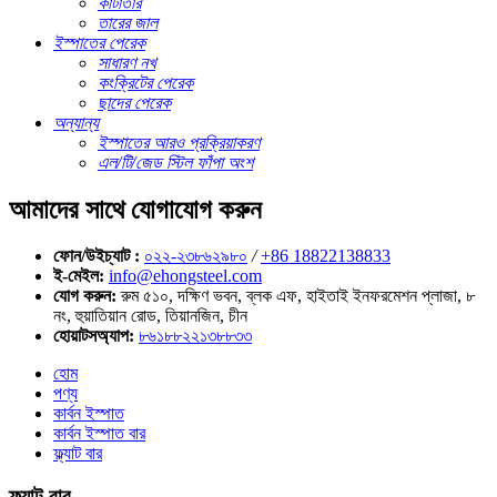
কাঁটাতার
তারের জাল
ইস্পাতের পেরেক
সাধারণ নখ
কংক্রিটের পেরেক
ছাদের পেরেক
অন্যান্য
ইস্পাতের আরও প্রক্রিয়াকরণ
এল/টি/জেড স্টিল ফাঁপা অংশ
আমাদের সাথে যোগাযোগ করুন
ফোন/উইচ্যাট :
০২২-২৩৮৬২৯৮০
/
+86 18822138833
ই-মেইল:
info@ehongsteel.com
যোগ করুন:
রুম ৫১০, দক্ষিণ ভবন, ব্লক এফ, হাইতাই ইনফরমেশন প্লাজা, ৮
নং, হুয়াতিয়ান রোড, তিয়ানজিন, চীন
হোয়াটসঅ্যাপ:
৮৬১৮৮২২১৩৮৮৩৩
হোম
পণ্য
কার্বন ইস্পাত
কার্বন ইস্পাত বার
ফ্ল্যাট বার
ফ্ল্যাট বার