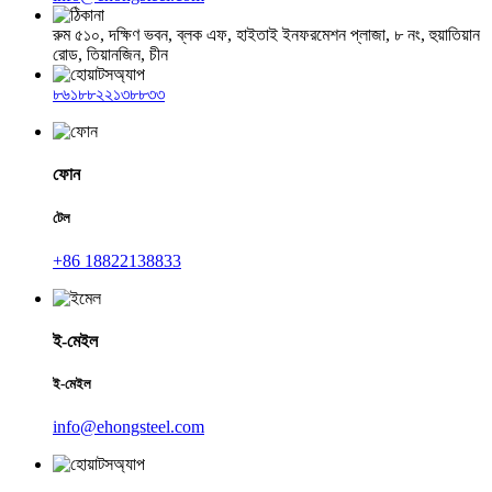
রুম ৫১০, দক্ষিণ ভবন, ব্লক এফ, হাইতাই ইনফরমেশন প্লাজা, ৮ নং, হুয়াতিয়ান
রোড, তিয়ানজিন, চীন
৮৬১৮৮২২১৩৮৮৩৩
ফোন
টেল
+86 18822138833
ই-মেইল
ই-মেইল
info@ehongsteel.com