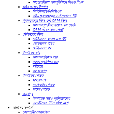
ম্যাগনেসিয়াম অ্যালুমিনিয়াম জিঙ্ক পিণ্ড
রঙিন আবরণ ইস্পাত
পিপিজিআই/পিপিজিএল
রঙিন প্রলেপযুক্ত ঢেউখেলানো শীট
গ্যালভ্যালুম স্টিল এবং ZAM স্টিল
গ্যালভালুম স্টিল কয়েল এবং প্লেট
ZAM কয়েল এবং প্লেট
স্টেইনলেস স্টিল
স্টেইনলেস কয়েল এবং শীট
স্টেইনলেস পাইপ
স্টেইনলেস বার
ইস্পাতের তার
গ্যালভানাইজড তার
কালো অ্যানিলড তার
কাঁটাতার
তারের জাল
ইস্পাতের পেরেক
সাধারণ নখ
কংক্রিটের পেরেক
ছাদের পেরেক
অন্যান্য
ইস্পাতের আরও প্রক্রিয়াকরণ
এল/টি/জেড স্টিল ফাঁপা অংশ
আমাদের সম্পর্কে
কোম্পানির প্রোফাইল