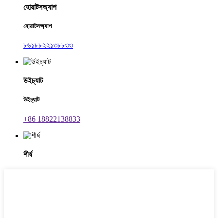
হোয়াটসঅ্যাপ
হোয়াটসঅ্যাপ
৮৬১৮৮২২১৩৮৮৩৩
উইচ্যাট
উইচ্যাট
+86 18822138833
শীর্ষ