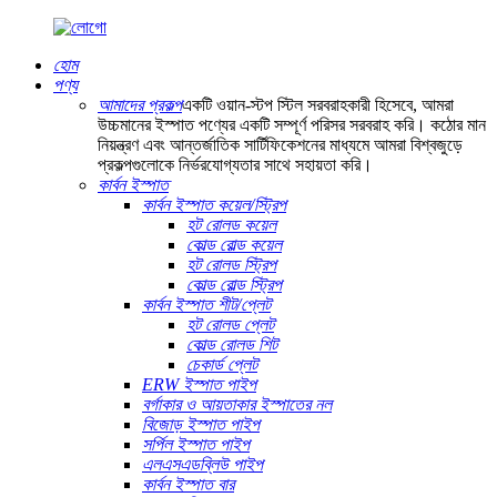
হোম
পণ্য
আমাদের প্রকল্প
একটি ওয়ান-স্টপ স্টিল সরবরাহকারী হিসেবে, আমরা
উচ্চমানের ইস্পাত পণ্যের একটি সম্পূর্ণ পরিসর সরবরাহ করি। কঠোর মান
নিয়ন্ত্রণ এবং আন্তর্জাতিক সার্টিফিকেশনের মাধ্যমে আমরা বিশ্বজুড়ে
প্রকল্পগুলোকে নির্ভরযোগ্যতার সাথে সহায়তা করি।
কার্বন ইস্পাত
কার্বন ইস্পাত কয়েল/স্ট্রিপ
হট রোলড কয়েল
কোল্ড রোল্ড কয়েল
হট রোলড স্ট্রিপ
কোল্ড রোল্ড স্ট্রিপ
কার্বন ইস্পাত শীট/প্লেট
হট রোলড প্লেট
কোল্ড রোলড শিট
চেকার্ড প্লেট
ERW ইস্পাত পাইপ
বর্গাকার ও আয়তাকার ইস্পাতের নল
বিজোড় ইস্পাত পাইপ
সর্পিল ইস্পাত পাইপ
এলএসএডব্লিউ পাইপ
কার্বন ইস্পাত বার