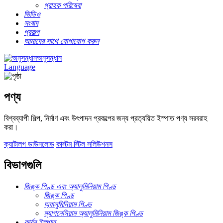
গ্রাহক পরিষেবা
ভিডিও
সংবাদ
প্রকল্প
আমাদের সাথে যোগাযোগ করুন
অনুসন্ধান
Language
পণ্য
বিশ্বব্যাপী শিল্প, নির্মাণ এবং উৎপাদন প্রকল্পের জন্য প্রত্যয়িত ইস্পাত পণ্য সরবরাহ
করা।
ক্যাটালগ ডাউনলোড
কাস্টম স্টিল সলিউশনস
বিভাগগুলি
জিঙ্ক পিণ্ড এবং অ্যালুমিনিয়াম পিণ্ড
জিঙ্ক পিণ্ড
অ্যালুমিনিয়াম পিণ্ড
ম্যাগনেসিয়াম অ্যালুমিনিয়াম জিঙ্ক পিণ্ড
কার্বন ইস্পাত