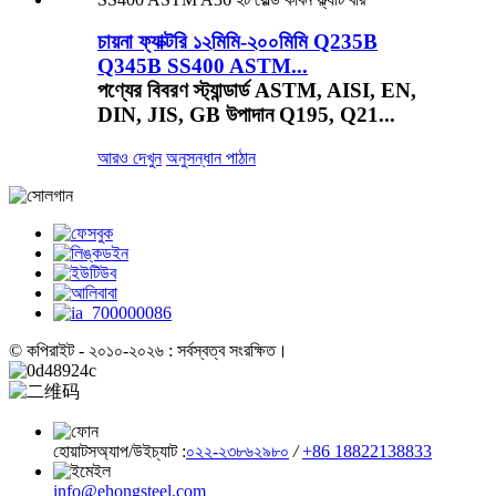
চায়না ফ্যাক্টরি ১২মিমি-২০০মিমি Q235B
Q345B SS400 ASTM...
পণ্যের বিবরণ স্ট্যান্ডার্ড ASTM, AISI, EN,
DIN, JIS, GB উপাদান Q195, Q21...
আরও দেখুন
অনুসন্ধান পাঠান
© কপিরাইট - ২০১০-২০২৬ : সর্বস্বত্ব সংরক্ষিত।
হোয়াটসঅ্যাপ/উইচ্যাট :
০২২-২৩৮৬২৯৮০
/
+86 18822138833
info@ehongsteel.com