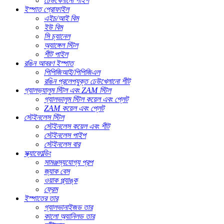
ঢেউখেলানো পাইপ
ইস্পাত প্রোফাইল
এইচ/আই বিম
ইউ বিম
সি চ্যানেল
অ্যাঙ্গেল স্টিল
শীট পাইল
রঙিন আবরণ ইস্পাত
পিপিজিআই/পিপিজিএল
রঙিন প্রলেপযুক্ত ঢেউখেলানো শীট
গ্যালভ্যালুম স্টিল এবং ZAM স্টিল
গ্যালভালুম স্টিল কয়েল এবং প্লেট
ZAM কয়েল এবং প্লেট
স্টেইনলেস স্টিল
স্টেইনলেস কয়েল এবং শীট
স্টেইনলেস পাইপ
স্টেইনলেস বার
স্ক্যাফোল্ডিং
সামঞ্জস্যযোগ্য প্রপ
জ্যাক বেস
ওয়াক প্ল্যাঙ্ক
ফ্রেম
ইস্পাতের তার
গ্যালভানাইজড তার
কালো অ্যানিলড তার