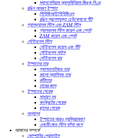
ম্যাগনেসিয়াম অ্যালুমিনিয়াম জিঙ্ক পিণ্ড
রঙিন আবরণ ইস্পাত
পিপিজিআই/পিপিজিএল
রঙিন প্রলেপযুক্ত ঢেউখেলানো শীট
গ্যালভ্যালুম স্টিল এবং ZAM স্টিল
গ্যালভালুম স্টিল কয়েল এবং প্লেট
ZAM কয়েল এবং প্লেট
স্টেইনলেস স্টিল
স্টেইনলেস কয়েল এবং শীট
স্টেইনলেস পাইপ
স্টেইনলেস বার
ইস্পাতের তার
গ্যালভানাইজড তার
কালো অ্যানিলড তার
কাঁটাতার
তারের জাল
ইস্পাতের পেরেক
সাধারণ নখ
কংক্রিটের পেরেক
ছাদের পেরেক
অন্যান্য
ইস্পাতের আরও প্রক্রিয়াকরণ
এল/টি/জেড স্টিল ফাঁপা অংশ
আমাদের সম্পর্কে
কোম্পানির প্রোফাইল