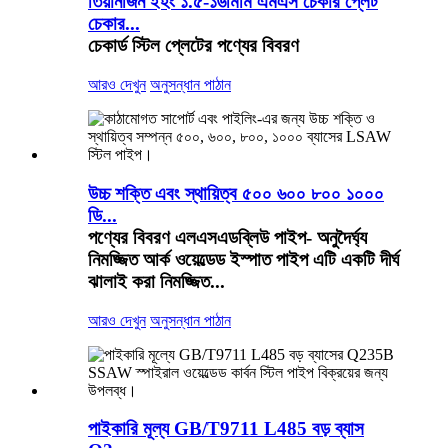
তিয়ানজিন ইহং ১.৫-১৬মিমি এমএস চেকার প্লেট
চেকার...
চেকার্ড স্টিল প্লেটের পণ্যের বিবরণ
আরও দেখুন
অনুসন্ধান পাঠান
উচ্চ শক্তি এবং স্থায়িত্ব ৫০০ ৬০০ ৮০০ ১০০০
ডি...
পণ্যের বিবরণ এলএসএডব্লিউ পাইপ- অনুদৈর্ঘ্য
নিমজ্জিত আর্ক ওয়েল্ডেড ইস্পাত পাইপ এটি একটি দীর্ঘ
ঝালাই করা নিমজ্জিত...
আরও দেখুন
অনুসন্ধান পাঠান
পাইকারি মূল্য GB/T9711 L485 বড় ব্যাস