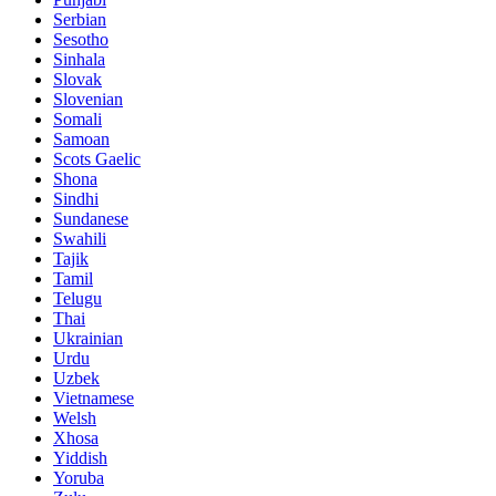
Serbian
Sesotho
Sinhala
Slovak
Slovenian
Somali
Samoan
Scots Gaelic
Shona
Sindhi
Sundanese
Swahili
Tajik
Tamil
Telugu
Thai
Ukrainian
Urdu
Uzbek
Vietnamese
Welsh
Xhosa
Yiddish
Yoruba