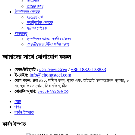
কাঁটাতার
তারের জাল
ইস্পাতের পেরেক
সাধারণ নখ
কংক্রিটের পেরেক
ছাদের পেরেক
অন্যান্য
ইস্পাতের আরও প্রক্রিয়াকরণ
এল/টি/জেড স্টিল ফাঁপা অংশ
আমাদের সাথে যোগাযোগ করুন
ফোন/উইচ্যাট :
০২২-২৩৮৬২৯৮০
/
+86 18822138833
ই-মেইল:
info@ehongsteel.com
যোগ করুন:
রুম ৫১০, দক্ষিণ ভবন, ব্লক এফ, হাইতাই ইনফরমেশন প্লাজা, ৮
নং, হুয়াতিয়ান রোড, তিয়ানজিন, চীন
হোয়াটসঅ্যাপ:
৮৬১৮৮২২১৩৮৮৩৩
হোম
পণ্য
কার্বন ইস্পাত
কার্বন ইস্পাত