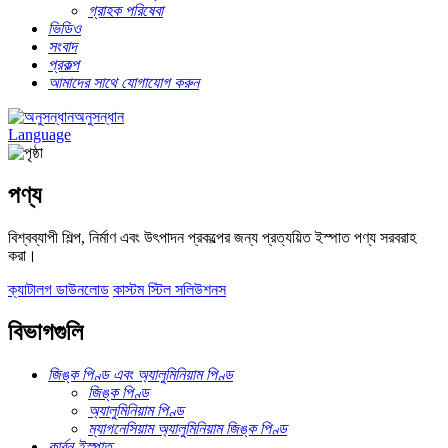
গ্রাহক পরিষেবা
ভিডিও
সংবাদ
প্রকল্প
আমাদের সাথে যোগাযোগ করুন
অনুসন্ধান
Language
পণ্য
বিশ্বব্যাপী শিল্প, নির্মাণ এবং উৎপাদন প্রকল্পের জন্য প্রত্যয়িত ইস্পাত পণ্য সরবরাহ
করা।
ক্যাটালগ ডাউনলোড
কাস্টম স্টিল সলিউশনস
বিভাগগুলি
জিঙ্ক পিণ্ড এবং অ্যালুমিনিয়াম পিণ্ড
জিঙ্ক পিণ্ড
অ্যালুমিনিয়াম পিণ্ড
ম্যাগনেসিয়াম অ্যালুমিনিয়াম জিঙ্ক পিণ্ড
কার্বন ইস্পাত