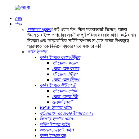
হোম
পণ্য
আমাদের প্রকল্প
একটি ওয়ান-স্টপ স্টিল সরবরাহকারী হিসেবে, আমরা
উচ্চমানের ইস্পাত পণ্যের একটি সম্পূর্ণ পরিসর সরবরাহ করি। কঠোর মান
নিয়ন্ত্রণ এবং আন্তর্জাতিক সার্টিফিকেশনের মাধ্যমে আমরা বিশ্বজুড়ে
প্রকল্পগুলোকে নির্ভরযোগ্যতার সাথে সহায়তা করি।
কার্বন ইস্পাত
কার্বন ইস্পাত কয়েল/স্ট্রিপ
হট রোলড কয়েল
কোল্ড রোল্ড কয়েল
হট রোলড স্ট্রিপ
কোল্ড রোল্ড স্ট্রিপ
কার্বন ইস্পাত শীট/প্লেট
হট রোলড প্লেট
কোল্ড রোলড শিট
চেকার্ড প্লেট
ERW ইস্পাত পাইপ
বর্গাকার ও আয়তাকার ইস্পাতের নল
বিজোড় ইস্পাত পাইপ
সর্পিল ইস্পাত পাইপ
এলএসএডব্লিউ পাইপ
কার্বন ইস্পাত বার