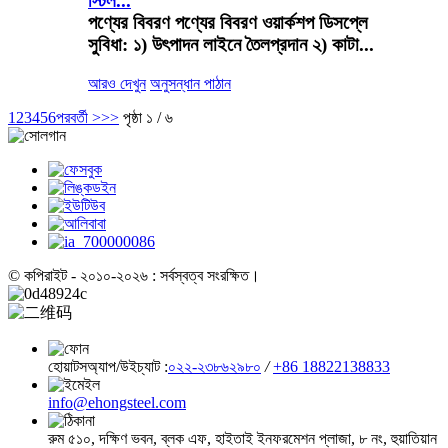
স্টিল...
পণ্যের বিবরণ পণ্যের বিবরণ ওয়ার্কশপ ডিসপ্লে
সুবিধা: ১) উৎপাদন লাইনে তৈলপ্রদান ২) কাটা...
আরও দেখুন
অনুসন্ধান পাঠান
1
2
3
4
5
6
পরবর্তী >
>>
পৃষ্ঠা ১ / ৬
© কপিরাইট - ২০১০-২০২৬ : সর্বস্বত্ব সংরক্ষিত।
হোয়াটসঅ্যাপ/উইচ্যাট :
০২২-২৩৮৬২৯৮০
/
+86 18822138833
info@ehongsteel.com
রুম ৫১০, দক্ষিণ ভবন, ব্লক এফ, হাইতাই ইনফরমেশন প্লাজা, ৮ নং, হুয়াতিয়ান