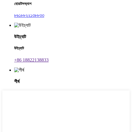
হোয়াটসঅ্যাপ
৮৬১৮৮২২১৩৮৮৩৩
উইচ্যাট
উইচ্যাট
+86 18822138833
শীর্ষ