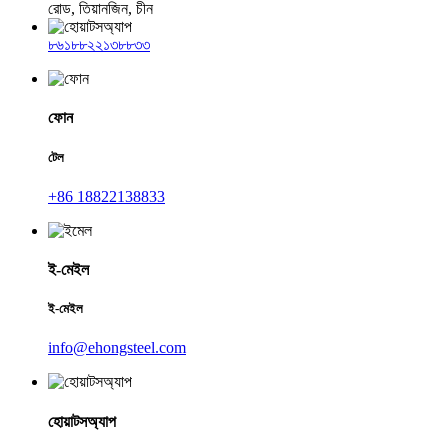
রোড, তিয়ানজিন, চীন
৮৬১৮৮২২১৩৮৮৩৩
ফোন
টেল
+86 18822138833
ই-মেইল
ই-মেইল
info@ehongsteel.com
হোয়াটসঅ্যাপ