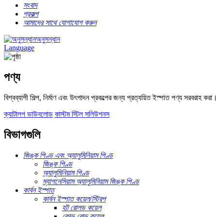
সংবাদ
প্রকল্প
আমাদের সাথে যোগাযোগ করুন
অনুসন্ধান
Language
পণ্য
বিশ্বব্যাপী শিল্প, নির্মাণ এবং উৎপাদন প্রকল্পের জন্য প্রত্যয়িত ইস্পাত পণ্য সরবরাহ করা
ক্যাটালগ ডাউনলোড
কাস্টম স্টিল সলিউশনস
বিভাগগুলি
জিঙ্ক পিণ্ড এবং অ্যালুমিনিয়াম পিণ্ড
জিঙ্ক পিণ্ড
অ্যালুমিনিয়াম পিণ্ড
ম্যাগনেসিয়াম অ্যালুমিনিয়াম জিঙ্ক পিণ্ড
কার্বন ইস্পাত
কার্বন ইস্পাত কয়েল/স্ট্রিপ
হট রোলড কয়েল
কোল্ড রোল্ড কয়েল