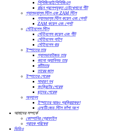
পিপিজিআই/পিপিজিএল
রঙিন প্রলেপযুক্ত ঢেউখেলানো শীট
গ্যালভ্যালুম স্টিল এবং ZAM স্টিল
গ্যালভালুম স্টিল কয়েল এবং প্লেট
ZAM কয়েল এবং প্লেট
স্টেইনলেস স্টিল
স্টেইনলেস কয়েল এবং শীট
স্টেইনলেস পাইপ
স্টেইনলেস বার
ইস্পাতের তার
গ্যালভানাইজড তার
কালো অ্যানিলড তার
কাঁটাতার
তারের জাল
ইস্পাতের পেরেক
সাধারণ নখ
কংক্রিটের পেরেক
ছাদের পেরেক
অন্যান্য
ইস্পাতের আরও প্রক্রিয়াকরণ
এল/টি/জেড স্টিল ফাঁপা অংশ
আমাদের সম্পর্কে
কোম্পানির প্রোফাইল
গ্রাহক পরিষেবা
ভিডিও