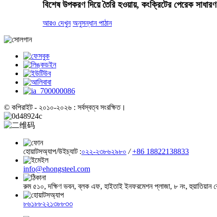
বিশেষ উপকরণ দিয়ে তৈরি হওয়ায়, কংক্রিটের পেরেক সাধার
আরও দেখুন
অনুসন্ধান পাঠান
© কপিরাইট - ২০১০-২০২৬ : সর্বস্বত্ব সংরক্ষিত।
হোয়াটসঅ্যাপ/উইচ্যাট :
০২২-২৩৮৬২৯৮০
/
+86 18822138833
info@ehongsteel.com
রুম ৫১০, দক্ষিণ ভবন, ব্লক এফ, হাইতাই ইনফরমেশন প্লাজা, ৮ নং, হুয়াতিয়ান র
৮৬১৮৮২২১৩৮৮৩৩