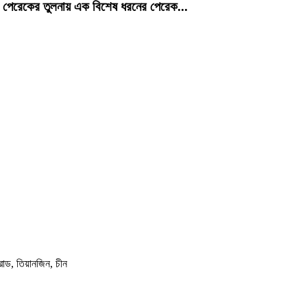
ণ পেরেকের তুলনায় এক বিশেষ ধরনের পেরেক...
োড, তিয়ানজিন, চীন