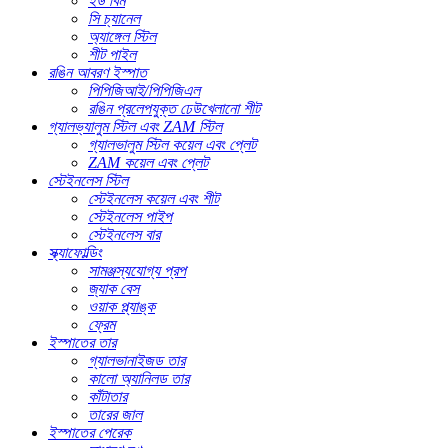
ইউ বিম
সি চ্যানেল
অ্যাঙ্গেল স্টিল
শীট পাইল
রঙিন আবরণ ইস্পাত
পিপিজিআই/পিপিজিএল
রঙিন প্রলেপযুক্ত ঢেউখেলানো শীট
গ্যালভ্যালুম স্টিল এবং ZAM স্টিল
গ্যালভালুম স্টিল কয়েল এবং প্লেট
ZAM কয়েল এবং প্লেট
স্টেইনলেস স্টিল
স্টেইনলেস কয়েল এবং শীট
স্টেইনলেস পাইপ
স্টেইনলেস বার
স্ক্যাফোল্ডিং
সামঞ্জস্যযোগ্য প্রপ
জ্যাক বেস
ওয়াক প্ল্যাঙ্ক
ফ্রেম
ইস্পাতের তার
গ্যালভানাইজড তার
কালো অ্যানিলড তার
কাঁটাতার
তারের জাল
ইস্পাতের পেরেক