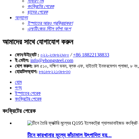
সাধারণ নখ
কংক্রিটের পেরেক
ছাদের পেরেক
অন্যান্য
ইস্পাতের আরও প্রক্রিয়াকরণ
এল/টি/জেড স্টিল ফাঁপা অংশ
আমাদের সাথে যোগাযোগ করুন
ফোন/উইচ্যাট :
০২২-২৩৮৬২৯৮০
/
+86 18822138833
ই-মেইল:
info@ehongsteel.com
যোগ করুন:
রুম ৫১০, দক্ষিণ ভবন, ব্লক এফ, হাইতাই ইনফরমেশন প্লাজা, ৮ নং, হ
হোয়াটসঅ্যাপ:
৮৬১৮৮২২১৩৮৮৩৩
হোম
পণ্য
ইস্পাতের পেরেক
কংক্রিটের পেরেক
কংক্রিটের পেরেক
চীনে কারখানার মূল্যে কাঁচামাল উৎপাদিত হয়...