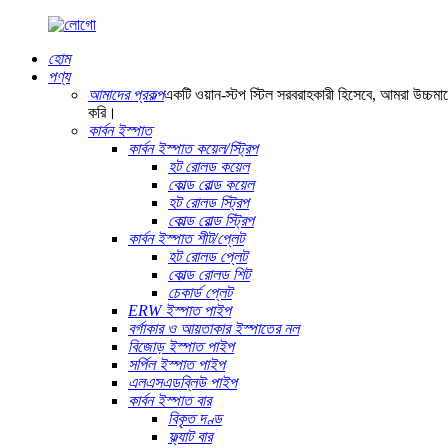
হোম
পণ্য
আমাদের প্রকল্প
একটি ওয়ান-স্টপ স্টিল সরবরাহকারী হিসেবে, আমরা উচ্চমান
করি।
কার্বন ইস্পাত
কার্বন ইস্পাত কয়েল/স্ট্রিপ
হট রোলড কয়েল
কোল্ড রোল্ড কয়েল
হট রোলড স্ট্রিপ
কোল্ড রোল্ড স্ট্রিপ
কার্বন ইস্পাত শীট/প্লেট
হট রোলড প্লেট
কোল্ড রোলড শিট
চেকার্ড প্লেট
ERW ইস্পাত পাইপ
বর্গাকার ও আয়তাকার ইস্পাতের নল
বিজোড় ইস্পাত পাইপ
সর্পিল ইস্পাত পাইপ
এলএসএডব্লিউ পাইপ
কার্বন ইস্পাত বার
বিকৃত দণ্ড
ফ্ল্যাট বার