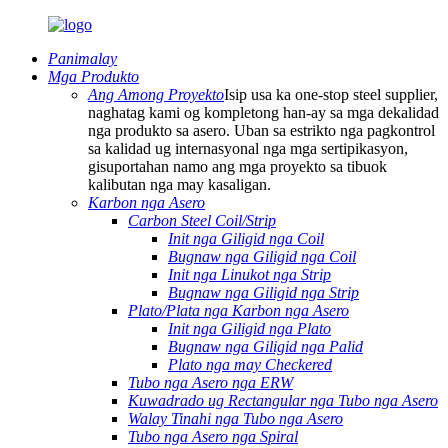
Panimalay
Mga Produkto
Ang Among Proyekto
Isip usa ka one-stop steel supplier,
naghatag kami og kompletong han-ay sa mga dekalidad
nga produkto sa asero. Uban sa estrikto nga pagkontrol
sa kalidad ug internasyonal nga mga sertipikasyon,
gisuportahan namo ang mga proyekto sa tibuok
kalibutan nga may kasaligan.
Karbon nga Asero
Carbon Steel Coil/Strip
Init nga Giligid nga Coil
Bugnaw nga Giligid nga Coil
Init nga Linukot nga Strip
Bugnaw nga Giligid nga Strip
Plato/Plata nga Karbon nga Asero
Init nga Giligid nga Plato
Bugnaw nga Giligid nga Palid
Plato nga may Checkered
Tubo nga Asero nga ERW
Kuwadrado ug Rectangular nga Tubo nga Asero
Walay Tinahi nga Tubo nga Asero
Tubo nga Asero nga Spiral