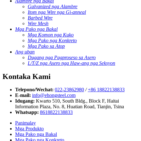
Alambre nga Bakal
Galvanized nga Alambre
Itom nga Wire nga Gi-anneal
Barbed Wire
Wire Mesh
Mga Pako nga Bakal
Mga Komon nga Kuko
Mga Pako nga Konkreto
Mga Pako sa Atop
Ang uban
Dugang nga Pagproseso sa Asero
L/T/Z nga Asero nga Haw-ang nga Seksyon
Kontaka Kami
Telepono/Wechat:
022-23862980
/
+86 18822138833
E-mail:
info@ehongsteel.com
Idugang:
Kwarto 510, South Bldg., Block F, Haitai
Information Plaza, No. 8, Huatian Road, Tianjin, Tsina
Whatsapp:
8618822138833
Panimalay
Mga Produkto
Mga Pako nga Bakal
Mga Pako nga Konkreto