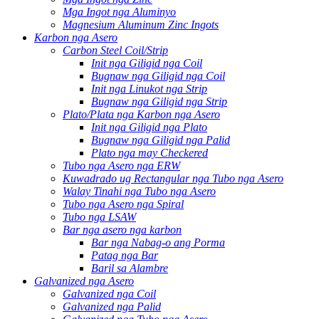
Mga Ingot nga Aluminyo
Magnesium Aluminum Zinc Ingots
Karbon nga Asero
Carbon Steel Coil/Strip
Init nga Giligid nga Coil
Bugnaw nga Giligid nga Coil
Init nga Linukot nga Strip
Bugnaw nga Giligid nga Strip
Plato/Plata nga Karbon nga Asero
Init nga Giligid nga Plato
Bugnaw nga Giligid nga Palid
Plato nga may Checkered
Tubo nga Asero nga ERW
Kuwadrado ug Rectangular nga Tubo nga Asero
Walay Tinahi nga Tubo nga Asero
Tubo nga Asero nga Spiral
Tubo nga LSAW
Bar nga asero nga karbon
Bar nga Nabag-o ang Porma
Patag nga Bar
Baril sa Alambre
Galvanized nga Asero
Galvanized nga Coil
Galvanized nga Palid