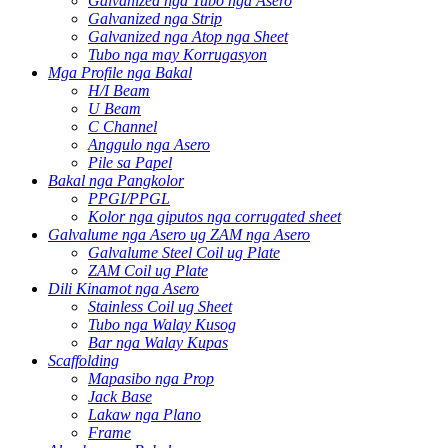
Galvanized nga Tubo nga Asero
Galvanized nga Strip
Galvanized nga Atop nga Sheet
Tubo nga may Korrugasyon
Mga Profile nga Bakal
H/I Beam
U Beam
C Channel
Anggulo nga Asero
Pile sa Papel
Bakal nga Pangkolor
PPGI/PPGL
Kolor nga giputos nga corrugated sheet
Galvalume nga Asero ug ZAM nga Asero
Galvalume Steel Coil ug Plate
ZAM Coil ug Plate
Dili Kinamot nga Asero
Stainless Coil ug Sheet
Tubo nga Walay Kusog
Bar nga Walay Kupas
Scaffolding
Mapasibo nga Prop
Jack Base
Lakaw nga Plano
Frame