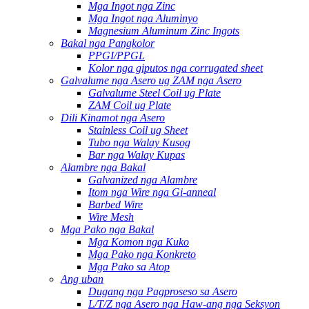
Mga Ingot nga Zinc
Mga Ingot nga Aluminyo
Magnesium Aluminum Zinc Ingots
Bakal nga Pangkolor
PPGI/PPGL
Kolor nga giputos nga corrugated sheet
Galvalume nga Asero ug ZAM nga Asero
Galvalume Steel Coil ug Plate
ZAM Coil ug Plate
Dili Kinamot nga Asero
Stainless Coil ug Sheet
Tubo nga Walay Kusog
Bar nga Walay Kupas
Alambre nga Bakal
Galvanized nga Alambre
Itom nga Wire nga Gi-anneal
Barbed Wire
Wire Mesh
Mga Pako nga Bakal
Mga Komon nga Kuko
Mga Pako nga Konkreto
Mga Pako sa Atop
Ang uban
Dugang nga Pagproseso sa Asero
L/T/Z nga Asero nga Haw-ang nga Seksyon