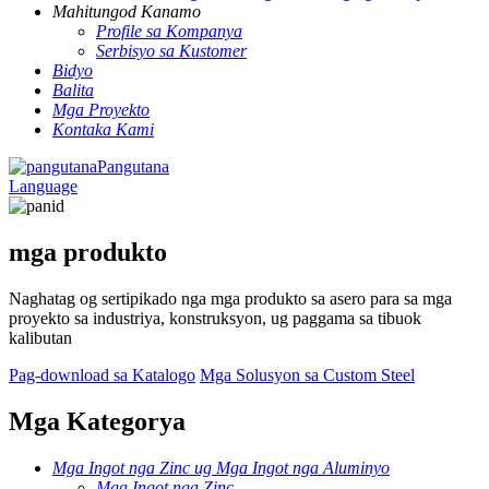
Mahitungod Kanamo
Profile sa Kompanya
Serbisyo sa Kustomer
Bidyo
Balita
Mga Proyekto
Kontaka Kami
Pangutana
Language
mga produkto
Naghatag og sertipikado nga mga produkto sa asero para sa mga
proyekto sa industriya, konstruksyon, ug paggama sa tibuok
kalibutan
Pag-download sa Katalogo
Mga Solusyon sa Custom Steel
Mga Kategorya
Mga Ingot nga Zinc ug Mga Ingot nga Aluminyo
Mga Ingot nga Zinc