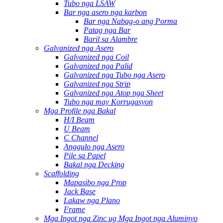
Tubo nga LSAW
Bar nga asero nga karbon
Bar nga Nabag-o ang Porma
Patag nga Bar
Baril sa Alambre
Galvanized nga Asero
Galvanized nga Coil
Galvanized nga Palid
Galvanized nga Tubo nga Asero
Galvanized nga Strip
Galvanized nga Atop nga Sheet
Tubo nga may Korrugasyon
Mga Profile nga Bakal
H/I Beam
U Beam
C Channel
Anggulo nga Asero
Pile sa Papel
Bakal nga Decking
Scaffolding
Mapasibo nga Prop
Jack Base
Lakaw nga Plano
Frame
Mga Ingot nga Zinc ug Mga Ingot nga Aluminyo