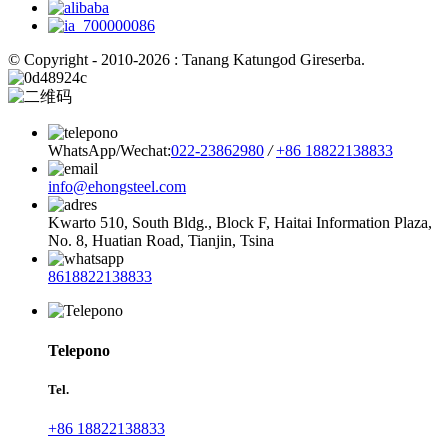
© Copyright - 2010-2026 : Tanang Katungod Gireserba.
WhatsApp/Wechat:
022-23862980
/
+86 18822138833
info@ehongsteel.com
Kwarto 510, South Bldg., Block F, Haitai Information Plaza,
No. 8, Huatian Road, Tianjin, Tsina
8618822138833
Telepono
Tel.
+86 18822138833