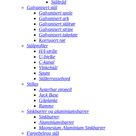
Ståltråd
Galvanisert stål
Galvanisert spole
Galvanisert ark
Galvanisert stålrør
Galvanisert stripe
Galvanisert takplate
Korrugert rør
Stålprofiler
H/I-stråle
U-bjelke
C-kanal
Vinkelstål
Spunt
Stålterrassebord
Stillas
Justerbar propell
Jack Base
Gåplanke
Ramme
Sinkbarrer og aluminiumsbarrer
Sinkbarrer
Aluminiumsbarrer
Magnesium Aluminium Sinkbarrer
Fargebelegg stål