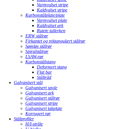
Varmvalset stripe
Kaldvalset stripe
Karbonstålplate/plate
Varmvalset plate
Kaldvalset ark
Rutete tallerken
ERW stålrør
Firkantet og rektangulært stålrør
Sømløs stålrør
Spiralstålrør
LSAW-rør
Karbonstålstang
Deformert stang
Flat bar
Ståltråd
Galvanisert stål
Galvanisert spole
Galvanisert ark
Galvanisert stålrør
Galvanisert stripe
Galvanisert takplate
Korrugert rør
Stålprofiler
H/I-stråle