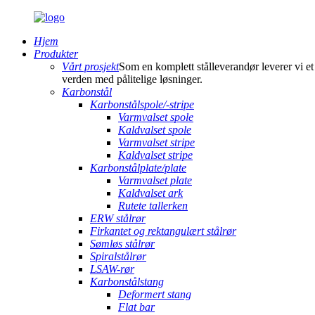
Hjem
Produkter
Vårt prosjekt
Som en komplett stålleverandør leverer vi et 
verden med pålitelige løsninger.
Karbonstål
Karbonstålspole/-stripe
Varmvalset spole
Kaldvalset spole
Varmvalset stripe
Kaldvalset stripe
Karbonstålplate/plate
Varmvalset plate
Kaldvalset ark
Rutete tallerken
ERW stålrør
Firkantet og rektangulært stålrør
Sømløs stålrør
Spiralstålrør
LSAW-rør
Karbonstålstang
Deformert stang
Flat bar