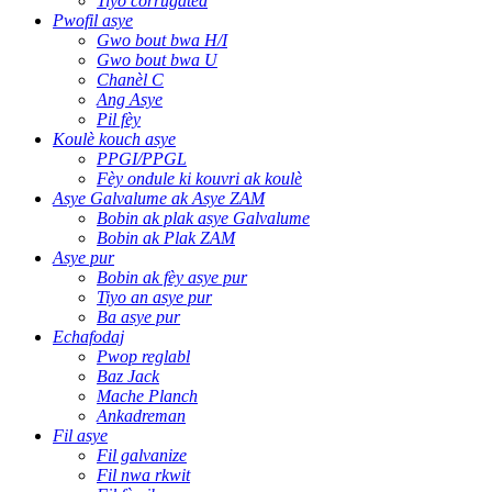
Tiyo corrugated
Pwofil asye
Gwo bout bwa H/I
Gwo bout bwa U
Chanèl C
Ang Asye
Pil fèy
Koulè kouch asye
PPGI/PPGL
Fèy ondule ki kouvri ak koulè
Asye Galvalume ak Asye ZAM
Bobin ak plak asye Galvalume
Bobin ak Plak ZAM
Asye pur
Bobin ak fèy asye pur
Tiyo an asye pur
Ba asye pur
Echafodaj
Pwop reglabl
Baz Jack
Mache Planch
Ankadreman
Fil asye
Fil galvanize
Fil nwa rkwit