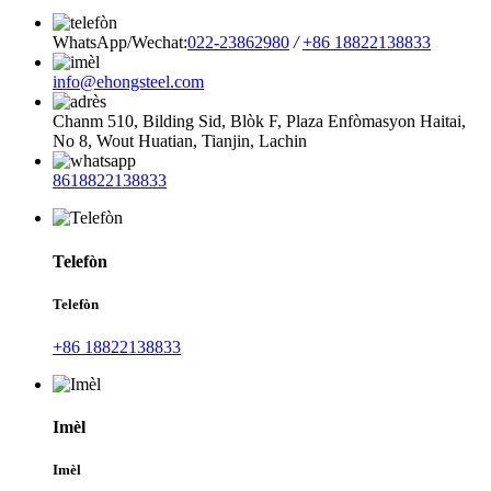
WhatsApp/Wechat:
022-23862980
/
+86 18822138833
info@ehongsteel.com
Chanm 510, Bilding Sid, Blòk F, Plaza Enfòmasyon Haitai,
No 8, Wout Huatian, Tianjin, Lachin
8618822138833
Telefòn
Telefòn
+86 18822138833
Imèl
Imèl