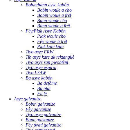
Bobin/bann asye kabòn
Bobin woule a cho
Bobin woule a frèt
Bann woule cho
Bann woule a frèt
Fèy/Plak Asye Kabòn
Plak woule cho
Fèy woule a frèt
Plak kare kare
Tiyo asye ERW
Tib asye kare ak rektangilè
Tiyo asye san pwoblèm
Tiyo asye espiral
Tiyo LSAW
Ba asye kabòn
Ba defòme
Ba plat
Fil fè
Asye galvanize
Bobin galvanize
Fèy galvanize
Tiyo asye galvanize
Bann galvanize
Fèy twati galvanize