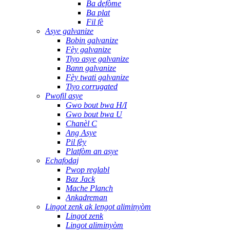
Ba defòme
Ba plat
Fil fè
Asye galvanize
Bobin galvanize
Fèy galvanize
Tiyo asye galvanize
Bann galvanize
Fèy twati galvanize
Tiyo corrugated
Pwofil asye
Gwo bout bwa H/I
Gwo bout bwa U
Chanèl C
Ang Asye
Pil fèy
Platfòm an asye
Echafodaj
Pwop reglabl
Baz Jack
Mache Planch
Ankadreman
Lingot zenk ak lengot aliminyòm
Lingot zenk
Lingot aliminyòm