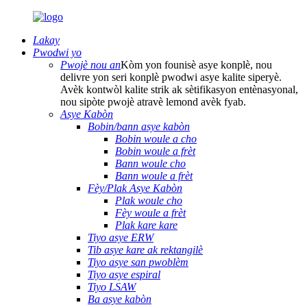
Lakay
Pwodwi yo
Pwojè nou an
Kòm yon founisè asye konplè, nou
delivre yon seri konplè pwodwi asye kalite siperyè.
Avèk kontwòl kalite strik ak sètifikasyon entènasyonal,
nou sipòte pwojè atravè lemond avèk fyab.
Asye Kabòn
Bobin/bann asye kabòn
Bobin woule a cho
Bobin woule a frèt
Bann woule cho
Bann woule a frèt
Fèy/Plak Asye Kabòn
Plak woule cho
Fèy woule a frèt
Plak kare kare
Tiyo asye ERW
Tib asye kare ak rektangilè
Tiyo asye san pwoblèm
Tiyo asye espiral
Tiyo LSAW
Ba asye kabòn