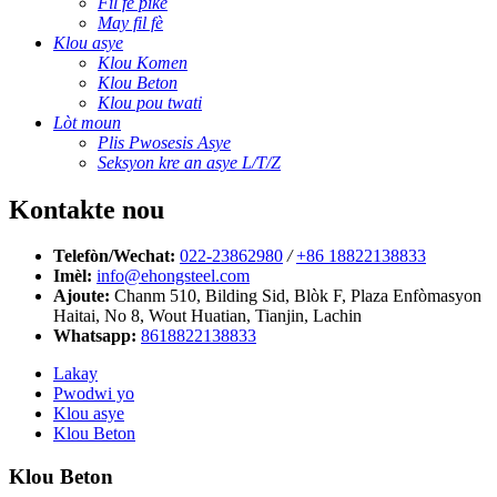
Fil fè pike
May fil fè
Klou asye
Klou Komen
Klou Beton
Klou pou twati
Lòt moun
Plis Pwosesis Asye
Seksyon kre an asye L/T/Z
Kontakte nou
Telefòn/Wechat:
022-23862980
/
+86 18822138833
Imèl:
info@ehongsteel.com
Ajoute:
Chanm 510, Bilding Sid, Blòk F, Plaza Enfòmasyon
Haitai, No 8, Wout Huatian, Tianjin, Lachin
Whatsapp:
8618822138833
Lakay
Pwodwi yo
Klou asye
Klou Beton
Klou Beton