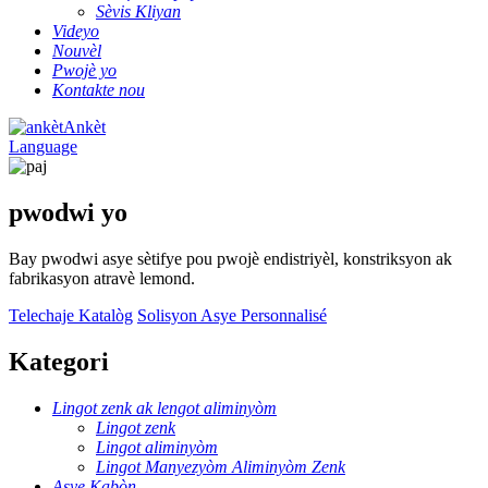
Sèvis Kliyan
Videyo
Nouvèl
Pwojè yo
Kontakte nou
Ankèt
Language
pwodwi yo
Bay pwodwi asye sètifye pou pwojè endistriyèl, konstriksyon ak
fabrikasyon atravè lemond.
Telechaje Katalòg
Solisyon Asye Personnalisé
Kategori
Lingot zenk ak lengot aliminyòm
Lingot zenk
Lingot aliminyòm
Lingot Manyezyòm Aliminyòm Zenk
Asye Kabòn