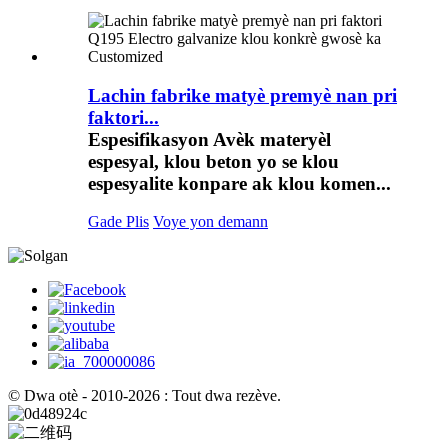
Lachin fabrike matyè premyè nan pri
faktori...
Espesifikasyon Avèk materyèl
espesyal, klou beton yo se klou
espesyalite konpare ak klou komen...
Gade Plis
Voye yon demann
© Dwa otè - 2010-2026 : Tout dwa rezève.