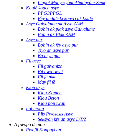
Lingot Manyezyòm Aliminyòm Zenk
Koulè kouch asye
PPGI/PPGL
Fèy ondule ki kouvri ak koulè
Asye Galvalume ak Asye ZAM
Bobin ak plak asye Galvalume
Bobin ak Plak ZAM
Asye pur
Bobin ak fèy asye pur
Tiyo an asye pur
Ba asye pur
Fil asye
Fil galvanize
Fil nwa rkwit
Fil fè pike
May fil fè
Klou asye
Klou Komen
Klou Beton
Klou pou twati
Lòt moun
Plis Pwosesis Asye
Seksyon kre an asye L/T/Z
A pwopo de nou
Pwofil Konpayi an