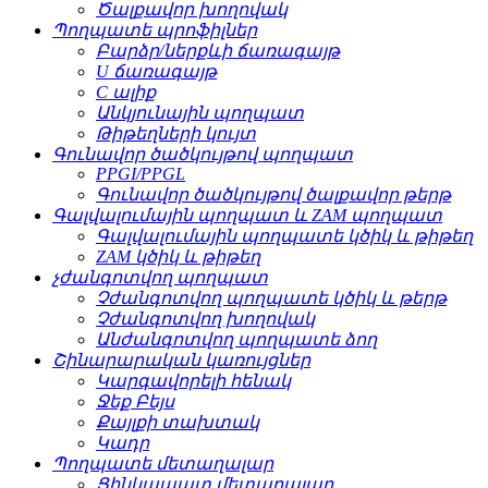
Ծալքավոր խողովակ
Պողպատե պրոֆիլներ
Բարձր/ներքևի ճառագայթ
U ճառագայթ
C ալիք
Անկյունային պողպատ
Թիթեղների կույտ
Գունավոր ծածկույթով պողպատ
PPGI/PPGL
Գունավոր ծածկույթով ծալքավոր թերթ
Գալվալումային պողպատ և ZAM պողպատ
Գալվալումային պողպատե կծիկ և թիթեղ
ZAM կծիկ և թիթեղ
չժանգոտվող պողպատ
Չժանգոտվող պողպատե կծիկ և թերթ
Չժանգոտվող խողովակ
Անժանգոտվող պողպատե ձող
Շինարարական կառույցներ
Կարգավորելի հենակ
Ջեք Բեյս
Քայլքի տախտակ
Կադր
Պողպատե մետաղալար
Ցինկապատ մետաղալար