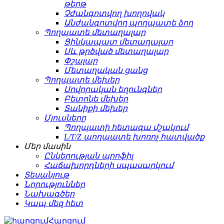
թերթ
Չժանգոտվող խողովակ
Անժանգոտվող պողպատե ձող
Պողպատե մետաղալար
Ցինկապատ մետաղալար
Սև թրծված մետաղալար
Փշալար
Մետաղական ցանց
Պողպատե մեխեր
Սովորական եղունգներ
Բետոնե մեխեր
Տանիքի մեխեր
Մյուսները
Պողպատի հետագա մշակում
L/T/Z պողպատե խոռոչ հատվածք
Մեր մասին
Ընկերության պրոֆիլ
Հաճախորդների սպասարկում
Տեսանյութ
Նորություններ
Նախագծեր
Կապ մեզ հետ
Հարցում