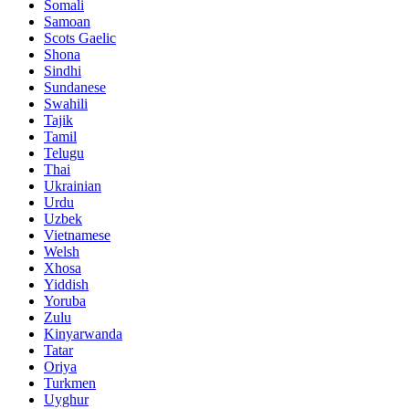
Somali
Samoan
Scots Gaelic
Shona
Sindhi
Sundanese
Swahili
Tajik
Tamil
Telugu
Thai
Ukrainian
Urdu
Uzbek
Vietnamese
Welsh
Xhosa
Yiddish
Yoruba
Zulu
Kinyarwanda
Tatar
Oriya
Turkmen
Uyghur