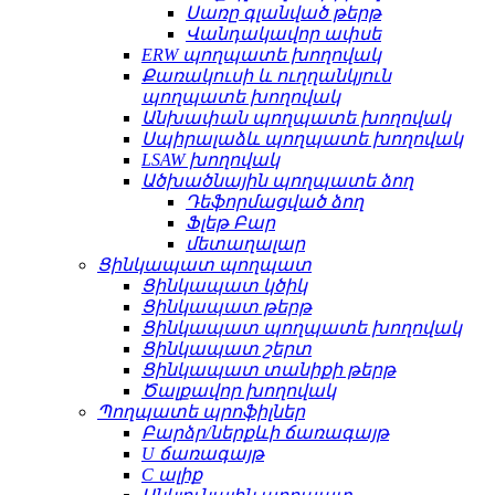
Սառը գլանված թերթ
Վանդակավոր ափսե
ERW պողպատե խողովակ
Քառակուսի և ուղղանկյուն
պողպատե խողովակ
Անխափան պողպատե խողովակ
Սպիրալաձև պողպատե խողովակ
LSAW խողովակ
Ածխածնային պողպատե ձող
Դեֆորմացված ձող
Ֆլեթ Բար
մետաղալար
Ցինկապատ պողպատ
Ցինկապատ կծիկ
Ցինկապատ թերթ
Ցինկապատ պողպատե խողովակ
Ցինկապատ շերտ
Ցինկապատ տանիքի թերթ
Ծալքավոր խողովակ
Պողպատե պրոֆիլներ
Բարձր/ներքևի ճառագայթ
U ճառագայթ
C ալիք