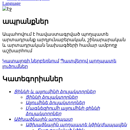
Language
ապրանքներ
Ապահովում է հավաստագրված պողպատե
արտադրանք արդյունաբերական, շինարարական
և արտադրական նախագծերի համար ամբողջ
աշխարհում
Կատալոգի ներբեռնում
Պատվերով պողպատե
լուծումներ
Կատեգորիաներ
Ցինկի և ալյումինի ձուլակտորներ
Ցինկի ձուլակտորներ
Ալյումինե ձուլակտորներ
Մագնեզիումի ալյումինի ցինկի
ձուլակտորներ
Ածխածնային պողպատ
Ածխածնային պողպատե կծիկ/ժապավեն