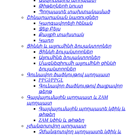
Անկյունային պողպատ
Թիթեղների կույտ
Պողպատե տախտակամած
Շինարարական կառույցներ
Կարգավորելի հենակ
Ջեք Բեյս
Քայլքի տախտակ
Կադր
Ցինկի և ալյումինի ձուլակտորներ
Ցինկի ձուլակտորներ
Ալյումինե ձուլակտորներ
Մագնեզիումի ալյումինի ցինկի
ձուլակտորներ
Գունավոր ծածկույթով պողպատ
PPGI/PPGL
Գունավոր ծածկույթով ծալքավոր
թերթ
Գալվալումային պողպատ և ZAM
պողպատ
Գալվալումային պողպատե կծիկ և
թիթեղ
ZAM կծիկ և թիթեղ
չժանգոտվող պողպատ
Չժանգոտվող պողպատե կծիկ և