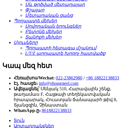
Սև թրծված մետաղալար
Փշալար
Մետաղական ցանց
Պողպատե մեխեր
Սովորական եղունգներ
Բետոնե մեխեր
Տանիքի մեխեր
Մյուսները
Պողպատի հետագա մշակում
L/T/Z պողպատե խոռոչ հատվածք
Կապ մեզ հետ
Հեռախոս/Wechat:
022-23862980
/
+86 18822138833
Էլ․ հասցե։
info@ehongsteel.com
Ավելացնել՝
Սենյակ 510, Հարավային շենք,
թաղամաս F, Հայթայի տեղեկատվական
հրապարակ, Հուատյան ճանապարհ թիվ 8,
Տյանցզին, ​​Չինաստան
WhatsApp-ը։
8618822138833
Տուն
Արտադրանքներ