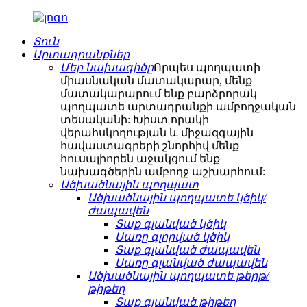
Տուն
Արտադրանքներ
Մեր նախագիծը
Որպես պողպատի
միասնական մատակարար, մենք
մատակարարում ենք բարձրորակ
պողպատե արտադրանքի ամբողջական
տեսականի: Խիստ որակի
վերահսկողության և միջազգային
հավաստագրերի շնորհիվ մենք
հուսալիորեն աջակցում ենք
նախագծերին ամբողջ աշխարհում:
Ածխածնային պողպատ
Ածխածնային պողպատե կծիկ/
ժապավեն
Տաք գլանված կծիկ
Սառը գլորված կծիկ
Տաք գլանված ժապավեն
Սառը գլանված ժապավեն
Ածխածնային պողպատե թերթ/
թիթեղ
Տաք գլանված թիթեղ