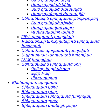
Տաք գլանված կծիկ
Սառը գլորված կծիկ
Տաք գլանված ժապավեն
Սառը գլանված ժապավեն
Ածխածնային պողպատե թերթ/թիթեղ
Տաք գլանված թիթեղ
Սառը գլանված թերթ
Վանդակավոր ափսե
ERW պողպատե խողովակ
Քառակուսի և ուղղանկյուն պողպատե
խողովակ
Անխափան պողպատե խողովակ
Սպիրալաձև պողպատե խողովակ
LSAW խողովակ
Ածխածնային պողպատե ձող
Դեֆորմացված ձող
Ֆլեթ Բար
մետաղալար
Ցինկապատ պողպատ
Ցինկապատ կծիկ
Ցինկապատ թերթ
Ցինկապատ պողպատե խողովակ
Ցինկապատ շերտ
Ցինկապատ տանիքի թերթ