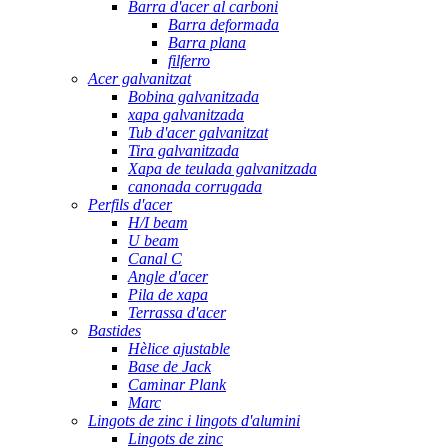
Barra d'acer al carboni
Barra deformada
Barra plana
filferro
Acer galvanitzat
Bobina galvanitzada
xapa galvanitzada
Tub d'acer galvanitzat
Tira galvanitzada
Xapa de teulada galvanitzada
canonada corrugada
Perfils d'acer
H/I beam
U beam
Canal C
Angle d'acer
Pila de xapa
Terrassa d'acer
Bastides
Hèlice ajustable
Base de Jack
Caminar Plank
Marc
Lingots de zinc i lingots d'alumini
Lingots de zinc