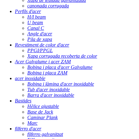
Xapa de teulada galvanitzada
canonada corrugada
Perfils d'acer
H/I beam
U beam
Canal C
Angle d'acer
Pila de xapa
Revestiment de color d'acer
PPGI/PPGL
Xapa corrugada recoberta de color
Acer Galvalume i acer ZAM
Bobina i placa d'acer Galvalume
Bobina i placa ZAM
acer inoxidable
Bobina i làmina d'acer inoxidable
Tub d'acer inoxidable
Barra d'acer inoxidable
Bastides
Hèlice ajustable
Base de Jack
Caminar Plank
Marc
filferro d'acer
filferro galvanitzat