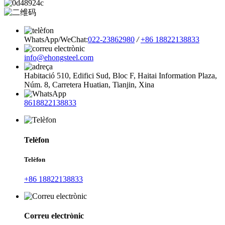
WhatsApp/WeChat:
022-23862980
/
+86 18822138833
info@ehongsteel.com
Habitació 510, Edifici Sud, Bloc F, Haitai Information Plaza,
Núm. 8, Carretera Huatian, Tianjin, Xina
8618822138833
Telèfon
Telèfon
+86 18822138833
Correu electrònic