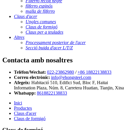
Filferro recoit negre
filferro espinós
malla de filferro
Claus d'acer
Ungles comunes
Claus de formigó
Claus per a teulades
Altres
Processament posterior de l'acer
Secció buida d'acer L/T/Z
Contacta amb nosaltres
Telèfon/Wechat:
022-23862980
/
+86 18822138833
Correu electrònic:
info@ehongsteel.com
Afegeix:
Habitació 510, Edifici Sud, Bloc F, Haitai
Information Plaza, Núm. 8, Carretera Huatian, Tianjin, Xina
Whatsapp:
8618822138833
Inici
Productes
Claus d'acer
Claus de formigó
Claus de formigó