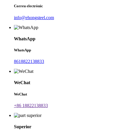
Correu electrònic
info@ehongsteel.com
WhatsApp
WhatsApp
8618822138833
WeChat
WeChat
+86 18822138833
Superior