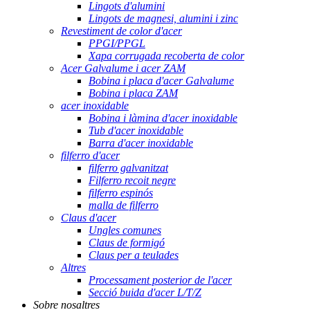
Lingots d'alumini
Lingots de magnesi, alumini i zinc
Revestiment de color d'acer
PPGI/PPGL
Xapa corrugada recoberta de color
Acer Galvalume i acer ZAM
Bobina i placa d'acer Galvalume
Bobina i placa ZAM
acer inoxidable
Bobina i làmina d'acer inoxidable
Tub d'acer inoxidable
Barra d'acer inoxidable
filferro d'acer
filferro galvanitzat
Filferro recoit negre
filferro espinós
malla de filferro
Claus d'acer
Ungles comunes
Claus de formigó
Claus per a teulades
Altres
Processament posterior de l'acer
Secció buida d'acer L/T/Z
Sobre nosaltres