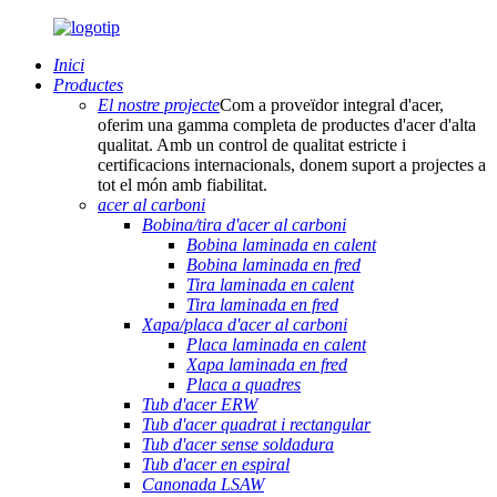
Inici
Productes
El nostre projecte
Com a proveïdor integral d'acer,
oferim una gamma completa de productes d'acer d'alta
qualitat. Amb un control de qualitat estricte i
certificacions internacionals, donem suport a projectes a
tot el món amb fiabilitat.
acer al carboni
Bobina/tira d'acer al carboni
Bobina laminada en calent
Bobina laminada en fred
Tira laminada en calent
Tira laminada en fred
Xapa/placa d'acer al carboni
Placa laminada en calent
Xapa laminada en fred
Placa a quadres
Tub d'acer ERW
Tub d'acer quadrat i rectangular
Tub d'acer sense soldadura
Tub d'acer en espiral
Canonada LSAW