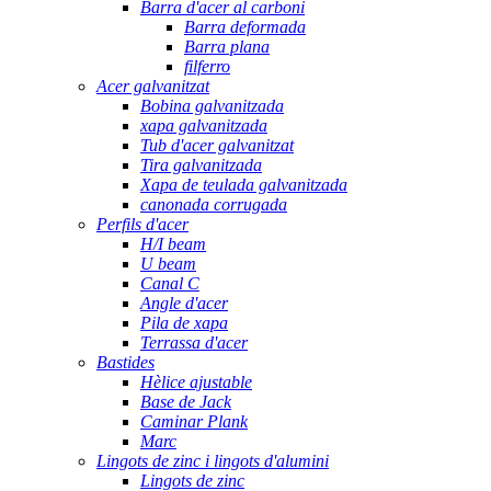
Barra d'acer al carboni
Barra deformada
Barra plana
filferro
Acer galvanitzat
Bobina galvanitzada
xapa galvanitzada
Tub d'acer galvanitzat
Tira galvanitzada
Xapa de teulada galvanitzada
canonada corrugada
Perfils d'acer
H/I beam
U beam
Canal C
Angle d'acer
Pila de xapa
Terrassa d'acer
Bastides
Hèlice ajustable
Base de Jack
Caminar Plank
Marc
Lingots de zinc i lingots d'alumini
Lingots de zinc