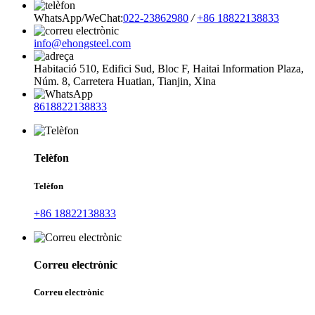
WhatsApp/WeChat:
022-23862980
/
+86 18822138833
info@ehongsteel.com
Habitació 510, Edifici Sud, Bloc F, Haitai Information Plaza,
Núm. 8, Carretera Huatian, Tianjin, Xina
8618822138833
Telèfon
Telèfon
+86 18822138833
Correu electrònic
Correu electrònic