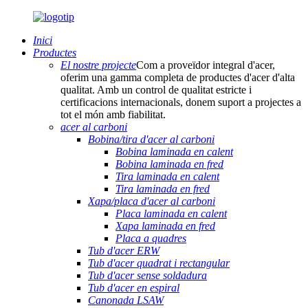
Inici
Productes
El nostre projecte
Com a proveïdor integral d'acer,
oferim una gamma completa de productes d'acer d'alta
qualitat. Amb un control de qualitat estricte i
certificacions internacionals, donem suport a projectes a
tot el món amb fiabilitat.
acer al carboni
Bobina/tira d'acer al carboni
Bobina laminada en calent
Bobina laminada en fred
Tira laminada en calent
Tira laminada en fred
Xapa/placa d'acer al carboni
Placa laminada en calent
Xapa laminada en fred
Placa a quadres
Tub d'acer ERW
Tub d'acer quadrat i rectangular
Tub d'acer sense soldadura
Tub d'acer en espiral
Canonada LSAW