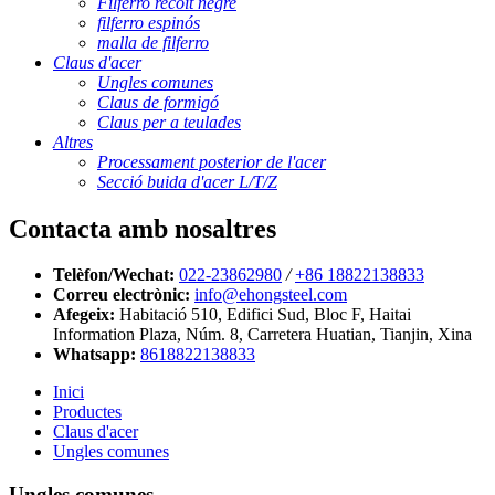
Filferro recoit negre
filferro espinós
malla de filferro
Claus d'acer
Ungles comunes
Claus de formigó
Claus per a teulades
Altres
Processament posterior de l'acer
Secció buida d'acer L/T/Z
Contacta amb nosaltres
Telèfon/Wechat:
022-23862980
/
+86 18822138833
Correu electrònic:
info@ehongsteel.com
Afegeix:
Habitació 510, Edifici Sud, Bloc F, Haitai
Information Plaza, Núm. 8, Carretera Huatian, Tianjin, Xina
Whatsapp:
8618822138833
Inici
Productes
Claus d'acer
Ungles comunes
Ungles comunes