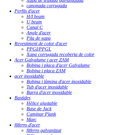
Xapa de teulada galvanitzada
canonada corrugada
Perfils d'acer
H/I beam
U beam
Canal C
Angle d'acer
Pila de xapa
Revestiment de color d'acer
PPGI/PPGL
Xapa corrugada recoberta de color
Acer Galvalume i acer ZAM
Bobina i placa d'acer Galvalume
Bobina i placa ZAM
acer inoxidable
Bobina i làmina d'acer inoxidable
Tub d'acer inoxidable
Barra d'acer inoxidable
Bastides
Hèlice ajustable
Base de Jack
Caminar Plank
Marc
filferro d'acer
filferro galvanitzat