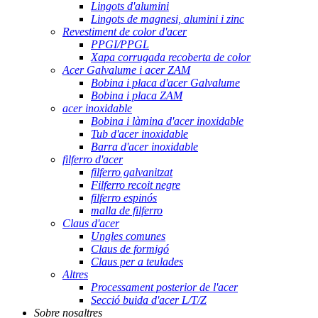
Lingots d'alumini
Lingots de magnesi, alumini i zinc
Revestiment de color d'acer
PPGI/PPGL
Xapa corrugada recoberta de color
Acer Galvalume i acer ZAM
Bobina i placa d'acer Galvalume
Bobina i placa ZAM
acer inoxidable
Bobina i làmina d'acer inoxidable
Tub d'acer inoxidable
Barra d'acer inoxidable
filferro d'acer
filferro galvanitzat
Filferro recoit negre
filferro espinós
malla de filferro
Claus d'acer
Ungles comunes
Claus de formigó
Claus per a teulades
Altres
Processament posterior de l'acer
Secció buida d'acer L/T/Z
Sobre nosaltres