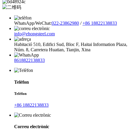
WhatsApp/WeChat:
022-23862980
/
+86 18822138833
info@ehongsteel.com
Habitació 510, Edifici Sud, Bloc F, Haitai Information Plaza,
Núm. 8, Carretera Huatian, Tianjin, Xina
8618822138833
Telèfon
Telèfon
+86 18822138833
Correu electrònic