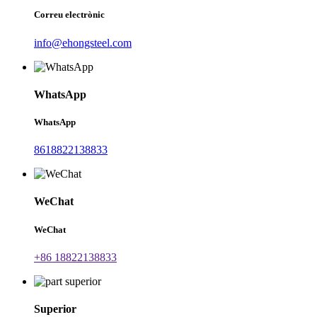
Correu electrònic
info@ehongsteel.com
WhatsApp
WhatsApp
8618822138833
WeChat
WeChat
+86 18822138833
Superior