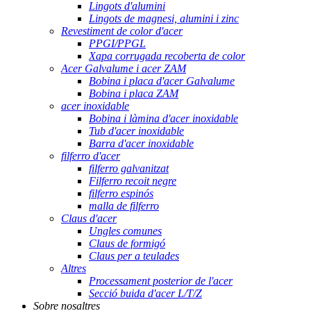
Lingots d'alumini
Lingots de magnesi, alumini i zinc
Revestiment de color d'acer
PPGI/PPGL
Xapa corrugada recoberta de color
Acer Galvalume i acer ZAM
Bobina i placa d'acer Galvalume
Bobina i placa ZAM
acer inoxidable
Bobina i làmina d'acer inoxidable
Tub d'acer inoxidable
Barra d'acer inoxidable
filferro d'acer
filferro galvanitzat
Filferro recoit negre
filferro espinós
malla de filferro
Claus d'acer
Ungles comunes
Claus de formigó
Claus per a teulades
Altres
Processament posterior de l'acer
Secció buida d'acer L/T/Z
Sobre nosaltres