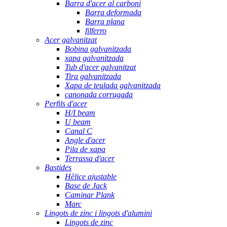
Barra d'acer al carboni
Barra deformada
Barra plana
filferro
Acer galvanitzat
Bobina galvanitzada
xapa galvanitzada
Tub d'acer galvanitzat
Tira galvanitzada
Xapa de teulada galvanitzada
canonada corrugada
Perfils d'acer
H/I beam
U beam
Canal C
Angle d'acer
Pila de xapa
Terrassa d'acer
Bastides
Hèlice ajustable
Base de Jack
Caminar Plank
Marc
Lingots de zinc i lingots d'alumini
Lingots de zinc