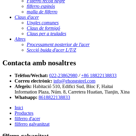
Filferro recoit negre
filferro espinós
malla de filferro
Claus d'acer
Ungles comunes
Claus de formigó
Claus per a teulades
Altres
Processament posterior de l'acer
Secció buida d'acer L/T/Z
Contacta amb nosaltres
Telèfon/Wechat:
022-23862980
/
+86 18822138833
Correu electrònic:
info@ehongsteel.com
Afegeix:
Habitació 510, Edifici Sud, Bloc F, Haitai
Information Plaza, Núm. 8, Carretera Huatian, Tianjin, Xina
Whatsapp:
8618822138833
Inici
Productes
filferro d'acer
filferro galvanitzat
filferro galvanitzat