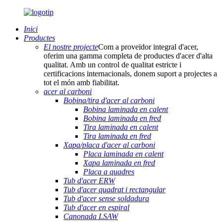
Inici
Productes
El nostre projecte
Com a proveïdor integral d'acer,
oferim una gamma completa de productes d'acer d'alta
qualitat. Amb un control de qualitat estricte i
certificacions internacionals, donem suport a projectes a
tot el món amb fiabilitat.
acer al carboni
Bobina/tira d'acer al carboni
Bobina laminada en calent
Bobina laminada en fred
Tira laminada en calent
Tira laminada en fred
Xapa/placa d'acer al carboni
Placa laminada en calent
Xapa laminada en fred
Placa a quadres
Tub d'acer ERW
Tub d'acer quadrat i rectangular
Tub d'acer sense soldadura
Tub d'acer en espiral
Canonada LSAW