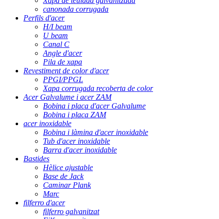
Xapa de teulada galvanitzada
canonada corrugada
Perfils d'acer
H/I beam
U beam
Canal C
Angle d'acer
Pila de xapa
Revestiment de color d'acer
PPGI/PPGL
Xapa corrugada recoberta de color
Acer Galvalume i acer ZAM
Bobina i placa d'acer Galvalume
Bobina i placa ZAM
acer inoxidable
Bobina i làmina d'acer inoxidable
Tub d'acer inoxidable
Barra d'acer inoxidable
Bastides
Hèlice ajustable
Base de Jack
Caminar Plank
Marc
filferro d'acer
filferro galvanitzat