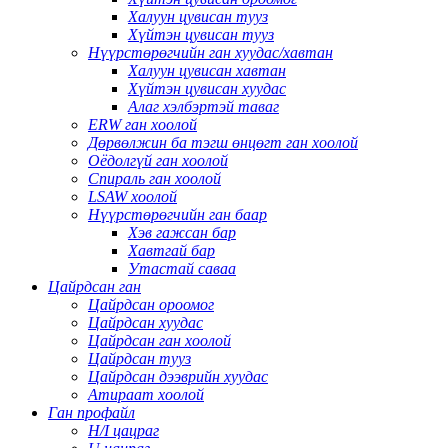
Халуун цувисан тууз
Хүйтэн цувисан тууз
Нүүрстөрөгчийн ган хуудас/хавтан
Халуун цувисан хавтан
Хүйтэн цувисан хуудас
Алаг хэлбэртэй таваг
ERW ган хоолой
Дөрвөлжин ба тэгш өнцөгт ган хоолой
Оёдолгүй ган хоолой
Спираль ган хоолой
LSAW хоолой
Нүүрстөрөгчийн ган баар
Хэв гажсан бар
Хавтгай бар
Утастай саваа
Цайрдсан ган
Цайрдсан ороомог
Цайрдсан хуудас
Цайрдсан ган хоолой
Цайрдсан тууз
Цайрдсан дээврийн хуудас
Атираат хоолой
Ган профайл
H/I цацраг