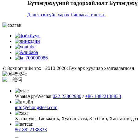
Бүтээгдэхүүний тодорхойлолт Бүтээгдэхү
Дэлгэрэнгүйг харах
Лавлагаа илгээх
© Зохиогчийн эрх - 2010-2026: Бүх эрх хуулиар хамгаалагдсан.
WhatsApp/Wechat:
022-23862980
/
+86 18822138833
info@ehongsteel.com
Хятад улс, Тяньжинь, Хуатянь зам, 8-р байр, Хайтай мэдэ
8618822138833