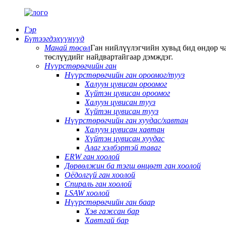
Гэр
Бүтээгдэхүүнүүд
Манай төсөл
Ган нийлүүлэгчийн хувьд бид өндөр ча
төслүүдийг найдвартайгаар дэмждэг.
Нүүрстөрөгчийн ган
Нүүрстөрөгчийн ган ороомог/тууз
Халуун цувисан ороомог
Хүйтэн цувисан ороомог
Халуун цувисан тууз
Хүйтэн цувисан тууз
Нүүрстөрөгчийн ган хуудас/хавтан
Халуун цувисан хавтан
Хүйтэн цувисан хуудас
Алаг хэлбэртэй таваг
ERW ган хоолой
Дөрвөлжин ба тэгш өнцөгт ган хоолой
Оёдолгүй ган хоолой
Спираль ган хоолой
LSAW хоолой
Нүүрстөрөгчийн ган баар
Хэв гажсан бар
Хавтгай бар