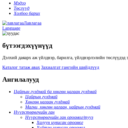
Мэдээ
Төслүүд
Холбоо барих
Лавлагаа
Language
бүтээгдэхүүнүүд
Дэлхий даяарх аж үйлдвэр, барилга, үйлдвэрлэлийн төслүүдэд 
Каталог татаж авах
Захиалгат гангийн шийдлүүд
Ангилалууд
Цайрын гулдмай ба хөнгөн цагаан гулдмай
Цайрын гулдмай
Хөнгөн цагаан гулдмай
Магни, хөнгөн цагаан, цайрын гулдмай
Нүүрстөрөгчийн ган
Нүүрстөрөгчийн ган ороомог/тууз
Халуун цувисан ороомог
Хүйтэн цувисан ороомог