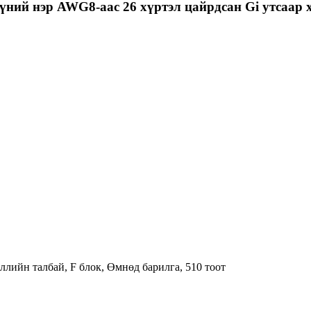
үний нэр AWG8-аас 26 хүртэл цайрдсан Gi утсаар ха
эллийн талбай, F блок, Өмнөд барилга, 510 тоот