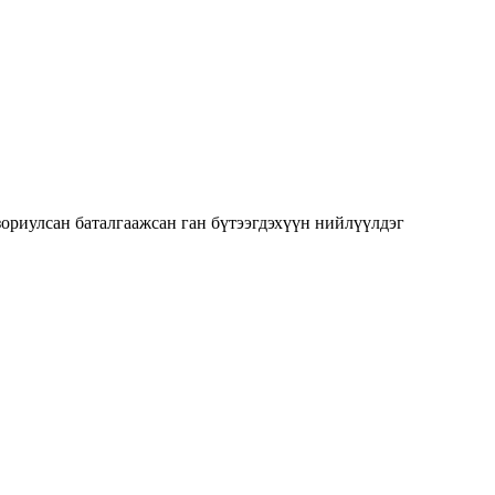
зориулсан баталгаажсан ган бүтээгдэхүүн нийлүүлдэг