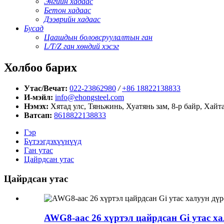
Энгийн хадаас
Бетон хадаас
Дээврийн хадаас
Бусад
Цаашдын боловсруулалтын ган
L/T/Z ган хөндий хэсэг
Холбоо барих
Утас/Вечат:
022-23862980
/
+86 18822138833
И-мэйл:
info@ehongsteel.com
Нэмэх:
Хятад улс, Тяньжинь, Хуатянь зам, 8-р байр, Хайт
Ватсап:
8618822138833
Гэр
Бүтээгдэхүүнүүд
Ган утас
Цайрдсан утас
Цайрдсан утас
AWG8-аас 26 хүртэл цайрдсан Gi утас хал