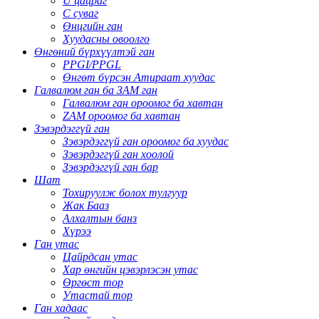
U цацраг
C суваг
Өнцгийн ган
Хуудасны овоолго
Өнгөний бүрхүүлтэй ган
PPGI/PPGL
Өнгөт бүрсэн Атираат хуудас
Галвалюм ган ба ЗАМ ган
Галвалюм ган ороомог ба хавтан
ZAM ороомог ба хавтан
Зэвэрдэггүй ган
Зэвэрдэггүй ган ороомог ба хуудас
Зэвэрдэггүй ган хоолой
Зэвэрдэггүй ган бар
Шат
Тохируулж болох тулгуур
Жак Бааз
Алхалтын банз
Хүрээ
Ган утас
Цайрдсан утас
Хар өнгийн цэвэрлэсэн утас
Өргөст тор
Утастай тор
Ган хадаас