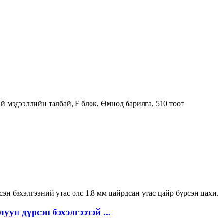
ай мэдээллийн талбай, F блок, Өмнөд барилга, 510 тоот
уун дүрсэн бэхэлгээтэй ...