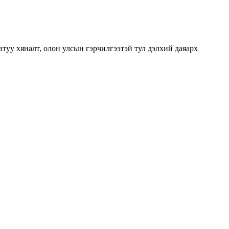
туу хяналт, олон улсын гэрчилгээтэй тул дэлхий даяарх