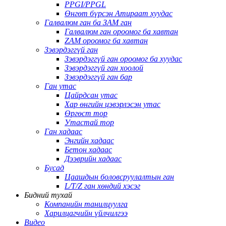
PPGI/PPGL
Өнгөт бүрсэн Атираат хуудас
Галвалюм ган ба ЗАМ ган
Галвалюм ган ороомог ба хавтан
ZAM ороомог ба хавтан
Зэвэрдэггүй ган
Зэвэрдэггүй ган ороомог ба хуудас
Зэвэрдэггүй ган хоолой
Зэвэрдэггүй ган бар
Ган утас
Цайрдсан утас
Хар өнгийн цэвэрлэсэн утас
Өргөст тор
Утастай тор
Ган хадаас
Энгийн хадаас
Бетон хадаас
Дээврийн хадаас
Бусад
Цаашдын боловсруулалтын ган
L/T/Z ган хөндий хэсэг
Бидний тухай
Компанийн танилцуулга
Харилцагчийн үйлчилгээ
Видео