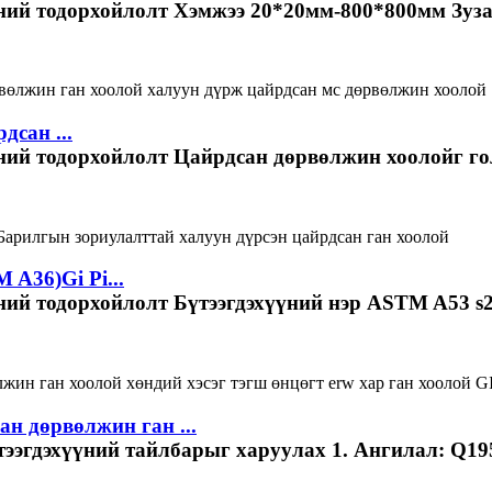
ний тодорхойлолт Хэмжээ 20*20мм-800*800мм Зузаа
дсан ...
үний тодорхойлолт Цайрдсан дөрвөлжин хоолойг гол
A36)Gi Pi...
ний тодорхойлолт Бүтээгдэхүүний нэр ASTM A53 s2
н дөрвөлжин ган ...
тээгдэхүүний тайлбарыг харуулах 1. Ангилал: Q195