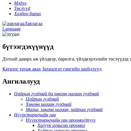
Мэдээ
Төслүүд
Холбоо барих
Лавлагаа
Language
бүтээгдэхүүнүүд
Дэлхий даяарх аж үйлдвэр, барилга, үйлдвэрлэлийн төслүүдэд 
Каталог татаж авах
Захиалгат гангийн шийдлүүд
Ангилалууд
Цайрын гулдмай ба хөнгөн цагаан гулдмай
Цайрын гулдмай
Хөнгөн цагаан гулдмай
Магни, хөнгөн цагаан, цайрын гулдмай
Нүүрстөрөгчийн ган
Нүүрстөрөгчийн ган ороомог/тууз
Халуун цувисан ороомог
Хүйтэн цувисан ороомог