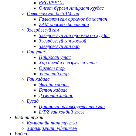
PPGI/PPGL
Өнгөт бүрсэн Атираат хуудас
Галвалюм ган ба ЗАМ ган
Галвалюм ган ороомог ба хавтан
ZAM ороомог ба хавтан
Зэвэрдэггүй ган
Зэвэрдэггүй ган ороомог ба хуудас
Зэвэрдэггүй ган хоолой
Зэвэрдэггүй ган бар
Ган утас
Цайрдсан утас
Хар өнгийн цэвэрлэсэн утас
Өргөст тор
Утастай тор
Ган хадаас
Энгийн хадаас
Бетон хадаас
Дээврийн хадаас
Бусад
Цаашдын боловсруулалтын ган
L/T/Z ган хөндий хэсэг
Бидний тухай
Компанийн танилцуулга
Харилцагчийн үйлчилгээ
Видео