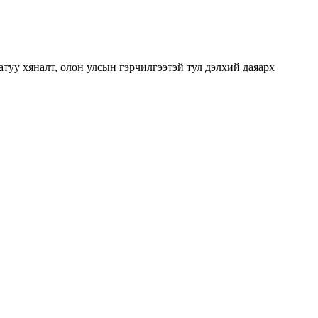
туу хяналт, олон улсын гэрчилгээтэй тул дэлхий даяарх