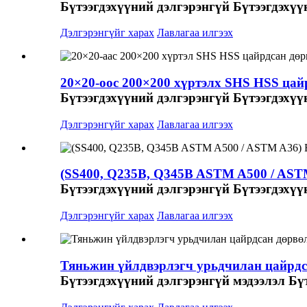
Бүтээгдэхүүний дэлгэрэнгүй Бүтээгдэхүү
Дэлгэрэнгүйг харах
Лавлагаа илгээх
20×20-оос 200×200 хүртэлх SHS HSS цайр
Бүтээгдэхүүний дэлгэрэнгүй Бүтээгдэхү
Дэлгэрэнгүйг харах
Лавлагаа илгээх
(SS400, Q235B, Q345B ASTM A500 / ASTM 
Бүтээгдэхүүний дэлгэрэнгүй Бүтээгдэхүү
Дэлгэрэнгүйг харах
Лавлагаа илгээх
Тяньжин үйлдвэрлэгч урьдчилан цайрдса
Бүтээгдэхүүний дэлгэрэнгүй мэдээлэл Бү