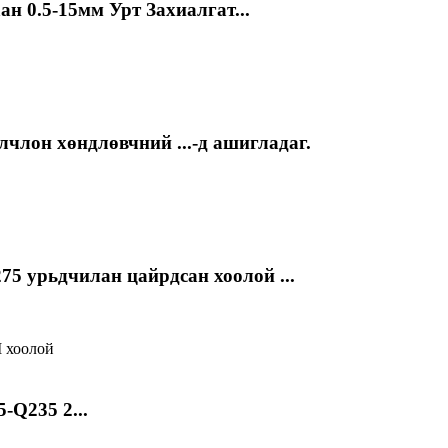
н 0.5-15мм Урт Захиалгат...
члон хөндлөвчний ...-д ашигладаг.
75 урьдчилан цайрдсан хоолой ...
-Q235 2...