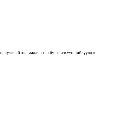
зориулсан баталгаажсан ган бүтээгдэхүүн нийлүүлдэг