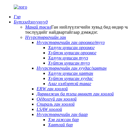
Гэр
Бүтээгдэхүүнүүд
Манай төсөл
Ган нийлүүлэгчийн хувьд бид өндөр ча
төслүүдийг найдвартайгаар дэмждэг.
Нүүрстөрөгчийн ган
Нүүрстөрөгчийн ган ороомог/тууз
Халуун цувисан ороомог
Хүйтэн цувисан ороомог
Халуун цувисан тууз
Хүйтэн цувисан тууз
Нүүрстөрөгчийн ган хуудас/хавтан
Халуун цувисан хавтан
Хүйтэн цувисан хуудас
Алаг хэлбэртэй таваг
ERW ган хоолой
Дөрвөлжин ба тэгш өнцөгт ган хоолой
Оёдолгүй ган хоолой
Спираль ган хоолой
LSAW хоолой
Нүүрстөрөгчийн ган баар
Хэв гажсан бар
Хавтгай бар