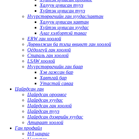
Халуун цувисан тууз
Хүйтэн цувисан тууз
Нүүрстөрөгчийн ган хуудас/хавтан
Халуун цувисан хавтан
Хүйтэн цувисан хуудас
Алаг хэлбэртэй таваг
ERW ган хоолой
Дөрвөлжин ба тэгш өнцөгт ган хоолой
Оёдолгүй ган хоолой
Спираль ган хоолой
LSAW хоолой
Нүүрстөрөгчийн ган баар
Хэв гажсан бар
Хавтгай бар
Утастай саваа
Цайрдсан ган
Цайрдсан ороомог
Цайрдсан хуудас
Цайрдсан ган хоолой
Цайрдсан тууз
Цайрдсан дээврийн хуудас
Атираат хоолой
Ган профайл
H/I цацраг