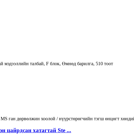
ай мэдээллийн талбай, F блок, Өмнөд барилга, 510 тоот
 цайрдсан хатагтай Ste ...