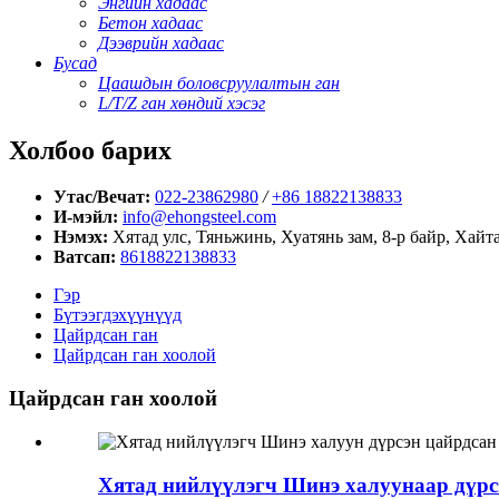
Энгийн хадаас
Бетон хадаас
Дээврийн хадаас
Бусад
Цаашдын боловсруулалтын ган
L/T/Z ган хөндий хэсэг
Холбоо барих
Утас/Вечат:
022-23862980
/
+86 18822138833
И-мэйл:
info@ehongsteel.com
Нэмэх:
Хятад улс, Тяньжинь, Хуатянь зам, 8-р байр, Хайт
Ватсап:
8618822138833
Гэр
Бүтээгдэхүүнүүд
Цайрдсан ган
Цайрдсан ган хоолой
Цайрдсан ган хоолой
Хятад нийлүүлэгч Шинэ халуунаар дүрсэн