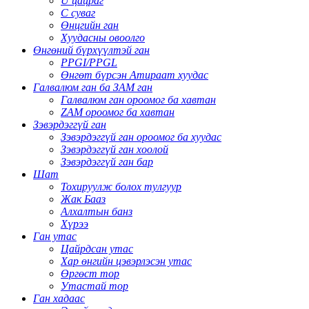
U цацраг
C суваг
Өнцгийн ган
Хуудасны овоолго
Өнгөний бүрхүүлтэй ган
PPGI/PPGL
Өнгөт бүрсэн Атираат хуудас
Галвалюм ган ба ЗАМ ган
Галвалюм ган ороомог ба хавтан
ZAM ороомог ба хавтан
Зэвэрдэггүй ган
Зэвэрдэггүй ган ороомог ба хуудас
Зэвэрдэггүй ган хоолой
Зэвэрдэггүй ган бар
Шат
Тохируулж болох тулгуур
Жак Бааз
Алхалтын банз
Хүрээ
Ган утас
Цайрдсан утас
Хар өнгийн цэвэрлэсэн утас
Өргөст тор
Утастай тор
Ган хадаас