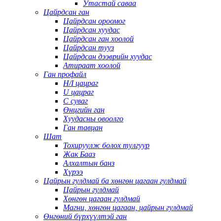
Утастай саваа
Цайрдсан ган
Цайрдсан ороомог
Цайрдсан хуудас
Цайрдсан ган хоолой
Цайрдсан тууз
Цайрдсан дээврийн хуудас
Атираат хоолой
Ган профайл
H/I цацраг
U цацраг
C суваг
Өнцгийн ган
Хуудасны овоолго
Ган тавцан
Шат
Тохируулж болох тулгуур
Жак Бааз
Алхалтын банз
Хүрээ
Цайрын гулдмай ба хөнгөн цагаан гулдмай
Цайрын гулдмай
Хөнгөн цагаан гулдмай
Магни, хөнгөн цагаан, цайрын гулдмай
Өнгөний бүрхүүлтэй ган