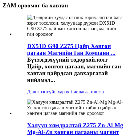
ZAM ороомог ба хавтан
DX51D G90 Z275 Цайр Хөнгөн
цагаан Магнийн Ган Компани ...
Бүтээгдэхүүний тодорхойлолт
Цайр, хөнгөн цагаан, магнийн ган
хавтан цайрдсан давхаргатай
нийлмэл...
Дэлгэрэнгүйг харах
Лавлагаа илгээх
Халуун хямдралтай Z275 Zn-Al-Mg
Mg-Al-Zn хөнгөн цагааны магнит