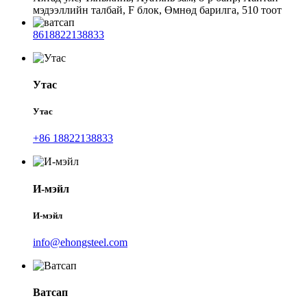
мэдээллийн талбай, F блок, Өмнөд барилга, 510 тоот
8618822138833
Утас
Утас
+86 18822138833
И-мэйл
И-мэйл
info@ehongsteel.com
Ватсап