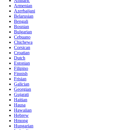
Amharic
Armenian
Azerbaijani
Belarusian
Bengali
Bosnian
Bulgarian
Cebuano
Chichewa
Corsican
Croatian
Dutch
Estonian
Filipino
Finnish
Frisian
Galician
Georgian
Gujarati
Haitian
Hausa
Hawaiian
Hebrew
Hmong
Hungarian