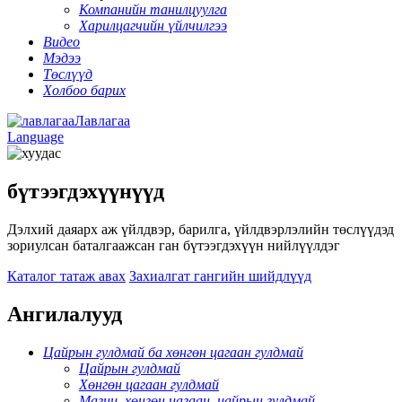
Компанийн танилцуулга
Харилцагчийн үйлчилгээ
Видео
Мэдээ
Төслүүд
Холбоо барих
Лавлагаа
Language
бүтээгдэхүүнүүд
Дэлхий даяарх аж үйлдвэр, барилга, үйлдвэрлэлийн төслүүдэд
зориулсан баталгаажсан ган бүтээгдэхүүн нийлүүлдэг
Каталог татаж авах
Захиалгат гангийн шийдлүүд
Ангилалууд
Цайрын гулдмай ба хөнгөн цагаан гулдмай
Цайрын гулдмай
Хөнгөн цагаан гулдмай
Магни, хөнгөн цагаан, цайрын гулдмай