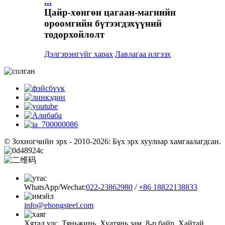
...
Цайр-хөнгөн цагаан-магнийн
ороомгийн бүтээгдэхүүний
тодорхойлолт
Дэлгэрэнгүйг харах
Лавлагаа илгээх
© Зохиогчийн эрх - 2010-2026: Бүх эрх хуулиар хамгаалагдсан.
WhatsApp/Wechat:
022-23862980
/
+86 18822138833
info@ehongsteel.com
Хятад улс, Тяньжинь, Хуатянь зам, 8-р байр, Хайтай