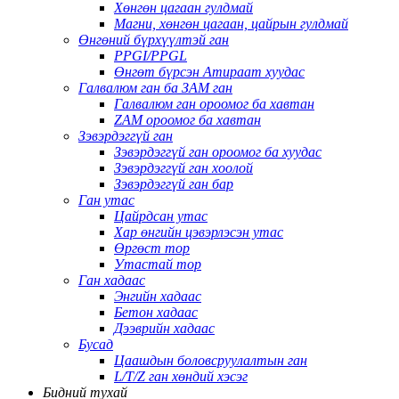
Хөнгөн цагаан гулдмай
Магни, хөнгөн цагаан, цайрын гулдмай
Өнгөний бүрхүүлтэй ган
PPGI/PPGL
Өнгөт бүрсэн Атираат хуудас
Галвалюм ган ба ЗАМ ган
Галвалюм ган ороомог ба хавтан
ZAM ороомог ба хавтан
Зэвэрдэггүй ган
Зэвэрдэггүй ган ороомог ба хуудас
Зэвэрдэггүй ган хоолой
Зэвэрдэггүй ган бар
Ган утас
Цайрдсан утас
Хар өнгийн цэвэрлэсэн утас
Өргөст тор
Утастай тор
Ган хадаас
Энгийн хадаас
Бетон хадаас
Дээврийн хадаас
Бусад
Цаашдын боловсруулалтын ган
L/T/Z ган хөндий хэсэг
Бидний тухай