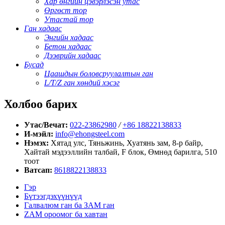
Хар өнгийн цэвэрлэсэн утас
Өргөст тор
Утастай тор
Ган хадаас
Энгийн хадаас
Бетон хадаас
Дээврийн хадаас
Бусад
Цаашдын боловсруулалтын ган
L/T/Z ган хөндий хэсэг
Холбоо барих
Утас/Вечат:
022-23862980
/
+86 18822138833
И-мэйл:
info@ehongsteel.com
Нэмэх:
Хятад улс, Тяньжинь, Хуатянь зам, 8-р байр,
Хайтай мэдээллийн талбай, F блок, Өмнөд барилга, 510
тоот
Ватсап:
8618822138833
Гэр
Бүтээгдэхүүнүүд
Галвалюм ган ба ЗАМ ган
ZAM ороомог ба хавтан