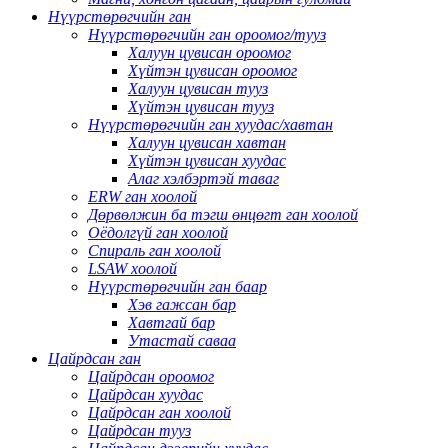
Нүүрстөрөгчийн ган
Нүүрстөрөгчийн ган ороомог/тууз
Халуун цувисан ороомог
Хүйтэн цувисан ороомог
Халуун цувисан тууз
Хүйтэн цувисан тууз
Нүүрстөрөгчийн ган хуудас/хавтан
Халуун цувисан хавтан
Хүйтэн цувисан хуудас
Алаг хэлбэртэй таваг
ERW ган хоолой
Дөрвөлжин ба тэгш өнцөгт ган хоолой
Оёдолгүй ган хоолой
Спираль ган хоолой
LSAW хоолой
Нүүрстөрөгчийн ган баар
Хэв гажсан бар
Хавтгай бар
Утастай саваа
Цайрдсан ган
Цайрдсан ороомог
Цайрдсан хуудас
Цайрдсан ган хоолой
Цайрдсан тууз