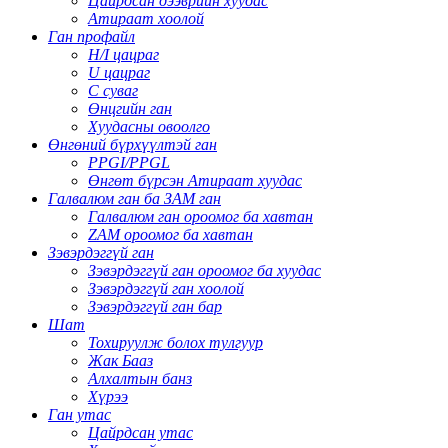
Цайрдсан дээврийн хуудас
Атираат хоолой
Ган профайл
H/I цацраг
U цацраг
C суваг
Өнцгийн ган
Хуудасны овоолго
Өнгөний бүрхүүлтэй ган
PPGI/PPGL
Өнгөт бүрсэн Атираат хуудас
Галвалюм ган ба ЗАМ ган
Галвалюм ган ороомог ба хавтан
ZAM ороомог ба хавтан
Зэвэрдэггүй ган
Зэвэрдэггүй ган ороомог ба хуудас
Зэвэрдэггүй ган хоолой
Зэвэрдэггүй ган бар
Шат
Тохируулж болох тулгуур
Жак Бааз
Алхалтын банз
Хүрээ
Ган утас
Цайрдсан утас