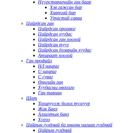
Нүүрстөрөгчийн ган баар
Хэв гажсан бар
Хавтгай бар
Утастай саваа
Цайрдсан ган
Цайрдсан ороомог
Цайрдсан хуудас
Цайрдсан ган хоолой
Цайрдсан тууз
Цайрдсан дээврийн хуудас
Атираат хоолой
Ган профайл
H/I цацраг
U цацраг
C суваг
Өнцгийн ган
Хуудасны овоолго
Ган тавцан
Шат
Тохируулж болох тулгуур
Жак Бааз
Алхалтын банз
Хүрээ
Цайрын гулдмай ба хөнгөн цагаан гулдмай
Цайрын гулдмай