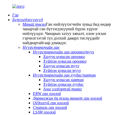
Гэр
Бүтээгдэхүүнүүд
Манай төсөл
Ган нийлүүлэгчийн хувьд бид өндөр
чанартай ган бүтээгдэхүүний бүрэн хүрээг
нийлүүлдэг. Чанарын хатуу хяналт, олон улсын
гэрчилгээтэй тул дэлхий даяарх төслүүдийг
найдвартайгаар дэмждэг.
Нүүрстөрөгчийн ган
Нүүрстөрөгчийн ган ороомог/тууз
Халуун цувисан ороомог
Хүйтэн цувисан ороомог
Халуун цувисан тууз
Хүйтэн цувисан тууз
Нүүрстөрөгчийн ган хуудас/хавтан
Халуун цувисан хавтан
Хүйтэн цувисан хуудас
Алаг хэлбэртэй таваг
ERW ган хоолой
Дөрвөлжин ба тэгш өнцөгт ган хоолой
Оёдолгүй ган хоолой
Спираль ган хоолой
LSAW хоолой