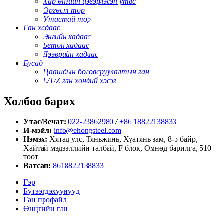
Хар өнгийн цэвэрлэсэн утас
Өргөст тор
Утастай тор
Ган хадаас
Энгийн хадаас
Бетон хадаас
Дээврийн хадаас
Бусад
Цаашдын боловсруулалтын ган
L/T/Z ган хөндий хэсэг
Холбоо барих
Утас/Вечат:
022-23862980
/
+86 18822138833
И-мэйл:
info@ehongsteel.com
Нэмэх:
Хятад улс, Тяньжинь, Хуатянь зам, 8-р байр,
Хайтай мэдээллийн талбай, F блок, Өмнөд барилга, 510
тоот
Ватсап:
8618822138833
Гэр
Бүтээгдэхүүнүүд
Ган профайл
Өнцгийн ган