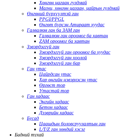
Хөнгөн цагаан гулдмай
Магни, хөнгөн цагаан, цайрын гулдмай
Өнгөний бүрхүүлтэй ган
PPGI/PPGL
Өнгөт бүрсэн Атираат хуудас
Галвалюм ган ба ЗАМ ган
Галвалюм ган ороомог ба хавтан
ZAM ороомог ба хавтан
Зэвэрдэггүй ган
Зэвэрдэггүй ган ороомог ба хуудас
Зэвэрдэггүй ган хоолой
Зэвэрдэггүй ган бар
Ган утас
Цайрдсан утас
Хар өнгийн цэвэрлэсэн утас
Өргөст тор
Утастай тор
Ган хадаас
Энгийн хадаас
Бетон хадаас
Дээврийн хадаас
Бусад
Цаашдын боловсруулалтын ган
L/T/Z ган хөндий хэсэг
Бидний тухай