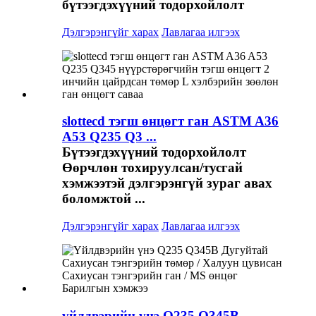
бүтээгдэхүүний тодорхойлолт
Дэлгэрэнгүйг харах
Лавлагаа илгээх
slottecd тэгш өнцөгт ган ASTM A36
A53 Q235 Q3 ...
Бүтээгдэхүүний тодорхойлолт
Өөрчлөн тохируулсан/тусгай
хэмжээтэй дэлгэрэнгүй зураг авах
боломжтой ...
Дэлгэрэнгүйг харах
Лавлагаа илгээх
үйлдвэрийн үнэ Q235 Q345B