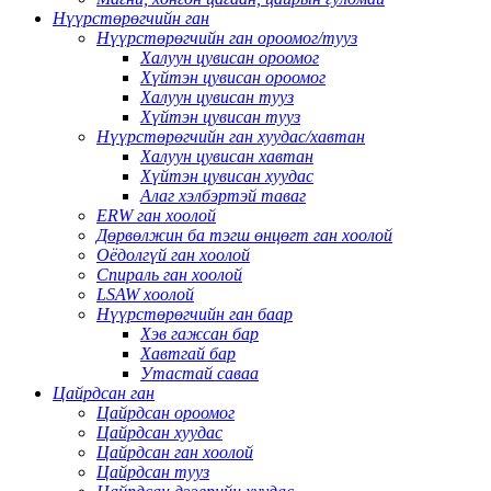
Нүүрстөрөгчийн ган
Нүүрстөрөгчийн ган ороомог/тууз
Халуун цувисан ороомог
Хүйтэн цувисан ороомог
Халуун цувисан тууз
Хүйтэн цувисан тууз
Нүүрстөрөгчийн ган хуудас/хавтан
Халуун цувисан хавтан
Хүйтэн цувисан хуудас
Алаг хэлбэртэй таваг
ERW ган хоолой
Дөрвөлжин ба тэгш өнцөгт ган хоолой
Оёдолгүй ган хоолой
Спираль ган хоолой
LSAW хоолой
Нүүрстөрөгчийн ган баар
Хэв гажсан бар
Хавтгай бар
Утастай саваа
Цайрдсан ган
Цайрдсан ороомог
Цайрдсан хуудас
Цайрдсан ган хоолой
Цайрдсан тууз