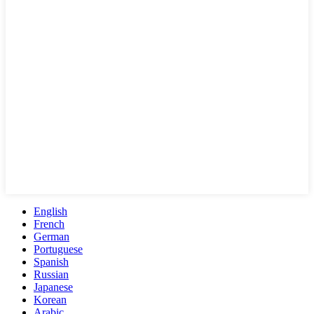
English
French
German
Portuguese
Spanish
Russian
Japanese
Korean
Arabic