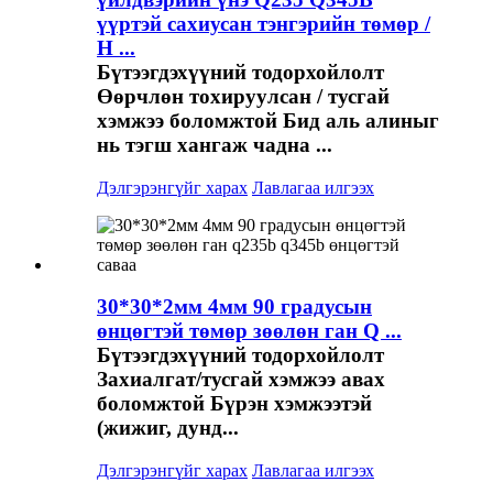
үүртэй сахиусан тэнгэрийн төмөр /
H ...
Бүтээгдэхүүний тодорхойлолт
Өөрчлөн тохируулсан / тусгай
хэмжээ боломжтой Бид аль алиныг
нь тэгш хангаж чадна ...
Дэлгэрэнгүйг харах
Лавлагаа илгээх
30*30*2мм 4мм 90 градусын
өнцөгтэй төмөр зөөлөн ган Q ...
Бүтээгдэхүүний тодорхойлолт
Захиалгат/тусгай хэмжээ авах
боломжтой Бүрэн хэмжээтэй
(жижиг, дунд...
Дэлгэрэнгүйг харах
Лавлагаа илгээх