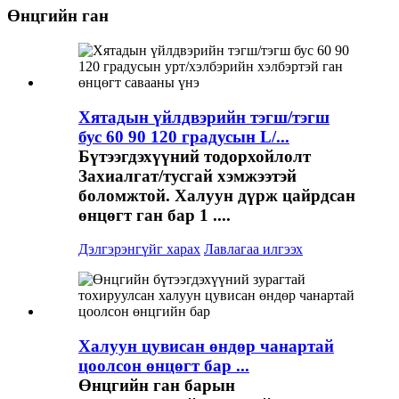
Өнцгийн ган
Хятадын үйлдвэрийн тэгш/тэгш
бус 60 90 120 градусын L/...
Бүтээгдэхүүний тодорхойлолт
Захиалгат/тусгай хэмжээтэй
боломжтой. Халуун дүрж цайрдсан
өнцөгт ган бар 1 ....
Дэлгэрэнгүйг харах
Лавлагаа илгээх
Халуун цувисан өндөр чанартай
цоолсон өнцөгт бар ...
Өнцгийн ган барын