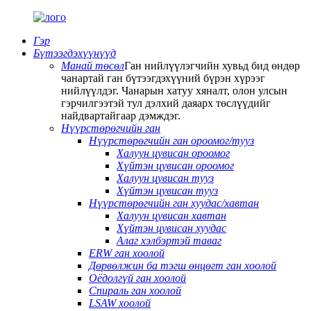
Гэр
Бүтээгдэхүүнүүд
Манай төсөл
Ган нийлүүлэгчийн хувьд бид өндөр
чанартай ган бүтээгдэхүүний бүрэн хүрээг
нийлүүлдэг. Чанарын хатуу хяналт, олон улсын
гэрчилгээтэй тул дэлхий даяарх төслүүдийг
найдвартайгаар дэмждэг.
Нүүрстөрөгчийн ган
Нүүрстөрөгчийн ган ороомог/тууз
Халуун цувисан ороомог
Хүйтэн цувисан ороомог
Халуун цувисан тууз
Хүйтэн цувисан тууз
Нүүрстөрөгчийн ган хуудас/хавтан
Халуун цувисан хавтан
Хүйтэн цувисан хуудас
Алаг хэлбэртэй таваг
ERW ган хоолой
Дөрвөлжин ба тэгш өнцөгт ган хоолой
Оёдолгүй ган хоолой
Спираль ган хоолой
LSAW хоолой