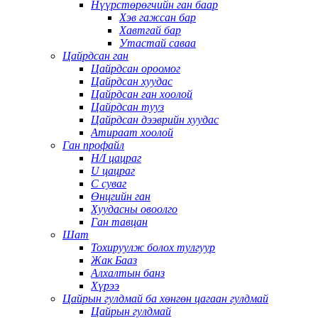
Нүүрстөрөгчийн ган баар
Хэв гажсан бар
Хавтгай бар
Утастай саваа
Цайрдсан ган
Цайрдсан ороомог
Цайрдсан хуудас
Цайрдсан ган хоолой
Цайрдсан тууз
Цайрдсан дээврийн хуудас
Атираат хоолой
Ган профайл
H/I цацраг
U цацраг
C суваг
Өнцгийн ган
Хуудасны овоолго
Ган тавцан
Шат
Тохируулж болох тулгуур
Жак Бааз
Алхалтын банз
Хүрээ
Цайрын гулдмай ба хөнгөн цагаан гулдмай
Цайрын гулдмай