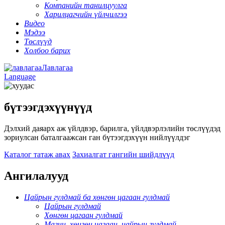
Компанийн танилцуулга
Харилцагчийн үйлчилгээ
Видео
Мэдээ
Төслүүд
Холбоо барих
Лавлагаа
Language
бүтээгдэхүүнүүд
Дэлхий даяарх аж үйлдвэр, барилга, үйлдвэрлэлийн төслүүдэд
зориулсан баталгаажсан ган бүтээгдэхүүн нийлүүлдэг
Каталог татаж авах
Захиалгат гангийн шийдлүүд
Ангилалууд
Цайрын гулдмай ба хөнгөн цагаан гулдмай
Цайрын гулдмай
Хөнгөн цагаан гулдмай
Магни, хөнгөн цагаан, цайрын гулдмай