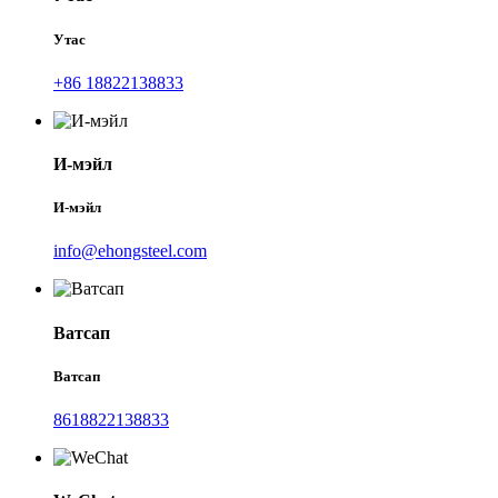
Утас
+86 18822138833
И-мэйл
И-мэйл
info@ehongsteel.com
Ватсап
Ватсап
8618822138833