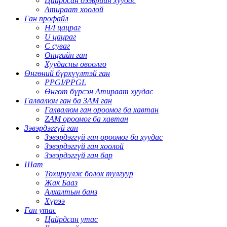
Цайрдсан дээврийн хуудас
Атираат хоолой
Ган профайл
H/I цацраг
U цацраг
C суваг
Өнцгийн ган
Хуудасны овоолго
Өнгөний бүрхүүлтэй ган
PPGI/PPGL
Өнгөт бүрсэн Атираат хуудас
Галвалюм ган ба ЗАМ ган
Галвалюм ган ороомог ба хавтан
ZAM ороомог ба хавтан
Зэвэрдэггүй ган
Зэвэрдэггүй ган ороомог ба хуудас
Зэвэрдэггүй ган хоолой
Зэвэрдэггүй ган бар
Шат
Тохируулж болох тулгуур
Жак Бааз
Алхалтын банз
Хүрээ
Ган утас
Цайрдсан утас