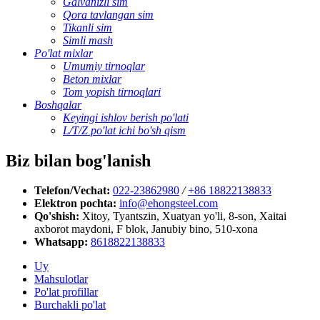
Galvanizli sim
Qora tavlangan sim
Tikanli sim
Simli mash
Po'lat mixlar
Umumiy tirnoqlar
Beton mixlar
Tom yopish tirnoqlari
Boshqalar
Keyingi ishlov berish po'lati
L/T/Z po'lat ichi bo'sh qism
Biz bilan bog'lanish
Telefon/Vechat:
022-23862980
/
+86 18822138833
Elektron pochta:
info@ehongsteel.com
Qo'shish:
Xitoy, Tyantszin, Xuatyan yo'li, 8-son, Xaitai
axborot maydoni, F blok, Janubiy bino, 510-xona
Whatsapp:
8618822138833
Uy
Mahsulotlar
Po'lat profillar
Burchakli po'lat