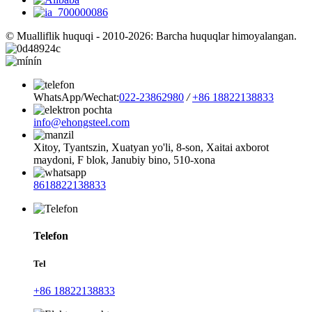
© Mualliflik huquqi - 2010-2026: Barcha huquqlar himoyalangan.
WhatsApp/Wechat:
022-23862980
/
+86 18822138833
info@ehongsteel.com
Xitoy, Tyantszin, Xuatyan yo'li, 8-son, Xaitai axborot
maydoni, F blok, Janubiy bino, 510-xona
8618822138833
Telefon
Tel
+86 18822138833