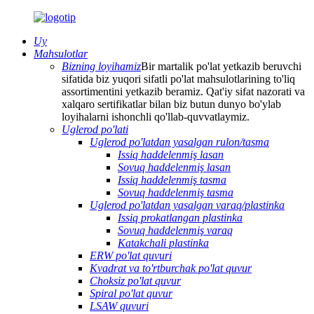
Uy
Mahsulotlar
Bizning loyihamiz
Bir martalik po'lat yetkazib beruvchi
sifatida biz yuqori sifatli po'lat mahsulotlarining to'liq
assortimentini yetkazib beramiz. Qat'iy sifat nazorati va
xalqaro sertifikatlar bilan biz butun dunyo bo'ylab
loyihalarni ishonchli qo'llab-quvvatlaymiz.
Uglerod po'lati
Uglerod po'latdan yasalgan rulon/tasma
Issiq haddelenmiş lasan
Sovuq haddelenmiş lasan
Issiq haddelenmiş tasma
Sovuq haddelenmiş tasma
Uglerod po'latdan yasalgan varaq/plastinka
Issiq prokatlangan plastinka
Sovuq haddelenmiş varaq
Katakchali plastinka
ERW po'lat quvuri
Kvadrat va to'rtburchak po'lat quvur
Choksiz po'lat quvur
Spiral po'lat quvur
LSAW quvuri