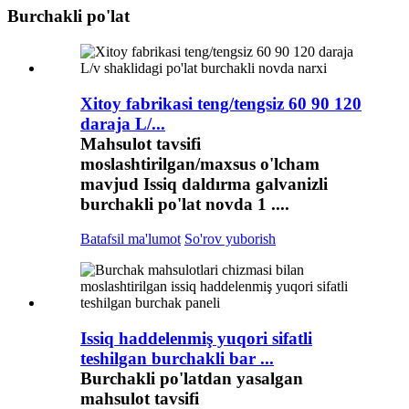
Burchakli po'lat
Xitoy fabrikasi teng/tengsiz 60 90 120
daraja L/...
Mahsulot tavsifi
moslashtirilgan/maxsus o'lcham
mavjud Issiq daldırma galvanizli
burchakli po'lat novda 1 ....
Batafsil ma'lumot
So'rov yuborish
Issiq haddelenmiş yuqori sifatli
teshilgan burchakli bar ...
Burchakli po'latdan yasalgan
mahsulot tavsifi