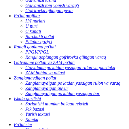
Galvanizli tasma
Galvanizli tom yopish varag'i
Gofrirovka qilingan quvur
Po'lat profillar
H/I nurlari
U nuri
C kanali
Burchakli po'lat
Plitalar qozig'i
Rangli qoplama po'lati
PPGI/PPGL
Rangli qoplangan gofrirovka qilingan varaq
Galvalume po'lati va ZAM po'lati
Galvalume po'latdan yasalgan rulon va plastinka
ZAM bobini va plitasi
Zanglamaydigan po'lat
Zanglamaydigan po'latdan yasalgan rulon va varaq
Zanglamaydigan quvur
Zanglamaydigan po'latdan yasalgan bar
Iskala qurilishi
Sozlanishi mumkin bo'lgan rekvizit
Jek bazasi
Yurish taxtasi
Ramka
Po'lat sim