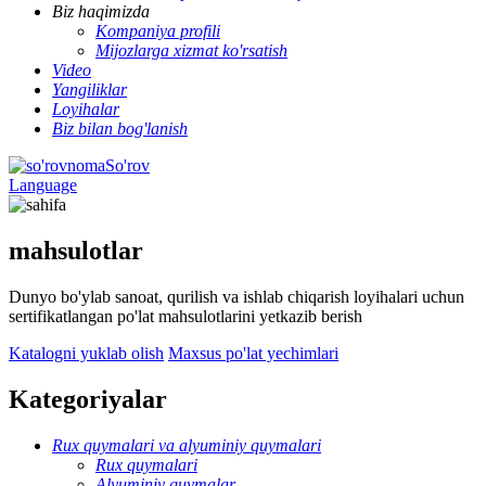
Biz haqimizda
Kompaniya profili
Mijozlarga xizmat ko'rsatish
Video
Yangiliklar
Loyihalar
Biz bilan bog'lanish
So'rov
Language
mahsulotlar
Dunyo bo'ylab sanoat, qurilish va ishlab chiqarish loyihalari uchun
sertifikatlangan po'lat mahsulotlarini yetkazib berish
Katalogni yuklab olish
Maxsus po'lat yechimlari
Kategoriyalar
Rux quymalari va alyuminiy quymalari
Rux quymalari
Alyuminiy quymalar