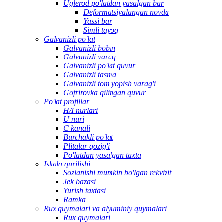
Uglerod po'latdan yasalgan bar
Deformatsiyalangan novda
Yassi bar
Simli tayoq
Galvanizli po'lat
Galvanizli bobin
Galvanizli varaq
Galvanizli po'lat quvur
Galvanizli tasma
Galvanizli tom yopish varag'i
Gofrirovka qilingan quvur
Po'lat profillar
H/I nurlari
U nuri
C kanali
Burchakli po'lat
Plitalar qozig'i
Po'latdan yasalgan taxta
Iskala qurilishi
Sozlanishi mumkin bo'lgan rekvizit
Jek bazasi
Yurish taxtasi
Ramka
Rux quymalari va alyuminiy quymalari
Rux quymalari