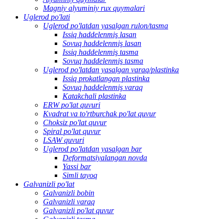
Magniy alyuminiy rux quymalari
Uglerod po'lati
Uglerod po'latdan yasalgan rulon/tasma
Issiq haddelenmiş lasan
Sovuq haddelenmiş lasan
Issiq haddelenmiş tasma
Sovuq haddelenmiş tasma
Uglerod po'latdan yasalgan varaq/plastinka
Issiq prokatlangan plastinka
Sovuq haddelenmiş varaq
Katakchali plastinka
ERW po'lat quvuri
Kvadrat va to'rtburchak po'lat quvur
Choksiz po'lat quvur
Spiral po'lat quvur
LSAW quvuri
Uglerod po'latdan yasalgan bar
Deformatsiyalangan novda
Yassi bar
Simli tayoq
Galvanizli po'lat
Galvanizli bobin
Galvanizli varaq
Galvanizli po'lat quvur