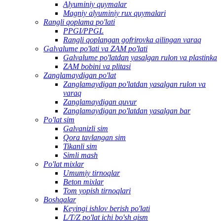
Alyuminiy quymalar
Magniy alyuminiy rux quymalari
Rangli qoplama po'lati
PPGI/PPGL
Rangli qoplangan gofrirovka qilingan varaq
Galvalume po'lati va ZAM po'lati
Galvalume po'latdan yasalgan rulon va plastinka
ZAM bobini va plitasi
Zanglamaydigan po'lat
Zanglamaydigan po'latdan yasalgan rulon va
varaq
Zanglamaydigan quvur
Zanglamaydigan po'latdan yasalgan bar
Po'lat sim
Galvanizli sim
Qora tavlangan sim
Tikanli sim
Simli mash
Po'lat mixlar
Umumiy tirnoqlar
Beton mixlar
Tom yopish tirnoqlari
Boshqalar
Keyingi ishlov berish po'lati
L/T/Z po'lat ichi bo'sh qism