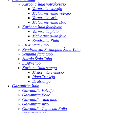
Karbona ŝtala volvaĵo/strio
Varmrulita volvaĵo
Malvarme rulita volvaĵo
Varmrulita strio
Malvarme rulita strio
Karbona ŝtala folio/plato
Varmrulita plato
Malvarme rulita folio
Kvadratita Plato
ERW Ŝtala Tubo
Kvadrata kaj Rektangula Ŝtala Tubo
Senjunta ŝtala tubo
Spirala Ŝtala Tubo
LSAW-Pipo
Karbona ŝtala stango
Misformita Trinkejo
Plata Trinkejo
Dratstango
Galvanizita ŝtalo
Galvanizita Volvaĵo
Galvanizita Folio
Galvanizita ŝtala tubo
Galvanizita strio
Galvanizita Tegmenta Folio