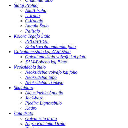
Ondumita tubo
Ŝtalaj Profiloj
Alta/I-trabo
U-trabo
C-Kanalo
Angula Ŝtalo
Palisaĵo
Kolora Tegaĵo Ŝtalo
PPGI/PPGL
Kolorkovrita ondumita folio
Galvalume-ŝtalo kaj ZAM-ŝtalo
Galvalume-ŝtala volvaĵo kaj plato
ZAM-Bobeno kaj Plato
Neoksidebla ŝtalo
Neoksidebla volvaĵo kaj folio
Neoksidebla tubo
Neoksidebla Trinkejo
Skafaldaro
Alĝustigebla Apogilo
Jack-bazo
Piedira Lignotabulo
Kadro
ŝtala drato
Galvanizita drato
Nigra Kalcinita Drato