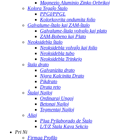
Magnezio Aluminio Zinko Orbrikoj
Kolora Tegaĵo Ŝtalo
PPGI/PPGL
Kolorkovrita ondumita folio
Galvalume-ŝtalo kaj ZAM-ŝtalo
Galvalume-ŝtala volvaĵo kaj plato
ZAM-Bobeno kaj Plato
Neoksidebla ŝtalo
Neoksidebla volvaĵo kaj folio
Neoksidebla tubo
Neoksidebla Trinkejo
ŝtala drato
Galvanizita drato
Nigra Kalcinita Drato
Pikdrato
Drata reto
Ŝtalaj Najloj
Ordinaraj Ungoj
Betonaj Najloj
Tegmentaj Najloj
Aliaj
Plua Prilaborado de Ŝtalo
L/T/Z Ŝtala Kava Sekcio
Pri Ni
Firmaa Profilo