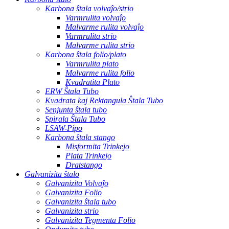
Karbona ŝtala volvaĵo/strio
Varmrulita volvaĵo
Malvarme rulita volvaĵo
Varmrulita strio
Malvarme rulita strio
Karbona ŝtala folio/plato
Varmrulita plato
Malvarme rulita folio
Kvadratita Plato
ERW Ŝtala Tubo
Kvadrata kaj Rektangula Ŝtala Tubo
Senjunta ŝtala tubo
Spirala Ŝtala Tubo
LSAW-Pipo
Karbona ŝtala stango
Misformita Trinkejo
Plata Trinkejo
Dratstango
Galvanizita ŝtalo
Galvanizita Volvaĵo
Galvanizita Folio
Galvanizita ŝtala tubo
Galvanizita strio
Galvanizita Tegmenta Folio