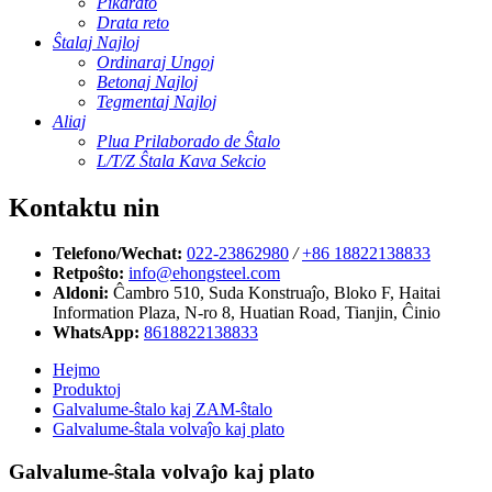
Pikdrato
Drata reto
Ŝtalaj Najloj
Ordinaraj Ungoj
Betonaj Najloj
Tegmentaj Najloj
Aliaj
Plua Prilaborado de Ŝtalo
L/T/Z Ŝtala Kava Sekcio
Kontaktu nin
Telefono/Wechat:
022-23862980
/
+86 18822138833
Retpoŝto:
info@ehongsteel.com
Aldoni:
Ĉambro 510, Suda Konstruaĵo, Bloko F, ​​Haitai
Information Plaza, N-ro 8, Huatian Road, Tianjin, Ĉinio
WhatsApp:
8618822138833
Hejmo
Produktoj
Galvalume-ŝtalo kaj ZAM-ŝtalo
Galvalume-ŝtala volvaĵo kaj plato
Galvalume-ŝtala volvaĵo kaj plato