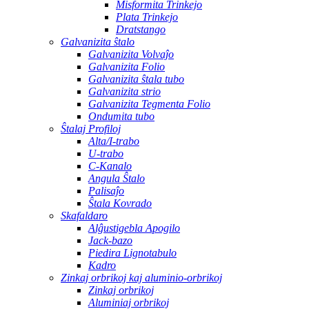
Misformita Trinkejo
Plata Trinkejo
Dratstango
Galvanizita ŝtalo
Galvanizita Volvaĵo
Galvanizita Folio
Galvanizita ŝtala tubo
Galvanizita strio
Galvanizita Tegmenta Folio
Ondumita tubo
Ŝtalaj Profiloj
Alta/I-trabo
U-trabo
C-Kanalo
Angula Ŝtalo
Palisaĵo
Ŝtala Kovrado
Skafaldaro
Alĝustigebla Apogilo
Jack-bazo
Piedira Lignotabulo
Kadro
Zinkaj orbrikoj kaj aluminio-orbrikoj
Zinkaj orbrikoj
Aluminiaj orbrikoj