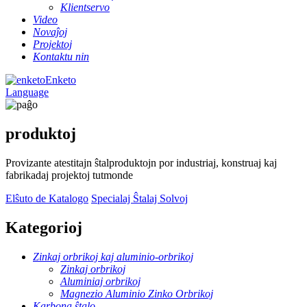
Klientservo
Video
Novaĵoj
Projektoj
Kontaktu nin
Enketo
Language
produktoj
Provizante atestitajn ŝtalproduktojn por industriaj, konstruaj kaj
fabrikadaj projektoj tutmonde
Elŝuto de Katalogo
Specialaj Ŝtalaj Solvoj
Kategorioj
Zinkaj orbrikoj kaj aluminio-orbrikoj
Zinkaj orbrikoj
Aluminiaj orbrikoj
Magnezio Aluminio Zinko Orbrikoj
Karbona ŝtalo