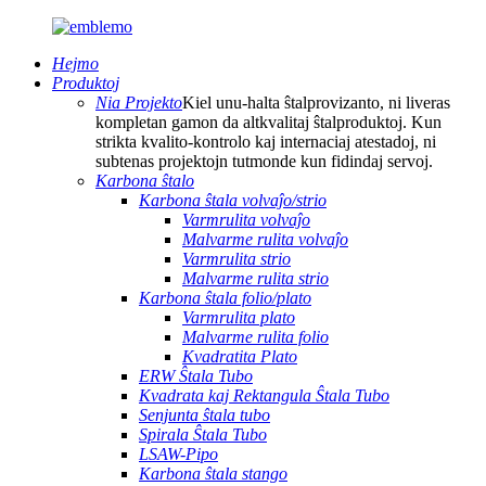
Hejmo
Produktoj
Nia Projekto
Kiel unu-halta ŝtalprovizanto, ni liveras
kompletan gamon da altkvalitaj ŝtalproduktoj. Kun
strikta kvalito-kontrolo kaj internaciaj atestadoj, ni
subtenas projektojn tutmonde kun fidindaj servoj.
Karbona ŝtalo
Karbona ŝtala volvaĵo/strio
Varmrulita volvaĵo
Malvarme rulita volvaĵo
Varmrulita strio
Malvarme rulita strio
Karbona ŝtala folio/plato
Varmrulita plato
Malvarme rulita folio
Kvadratita Plato
ERW Ŝtala Tubo
Kvadrata kaj Rektangula Ŝtala Tubo
Senjunta ŝtala tubo
Spirala Ŝtala Tubo
LSAW-Pipo
Karbona ŝtala stango