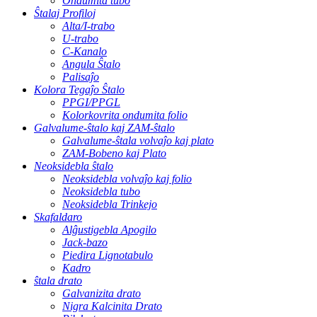
Ondumita tubo
Ŝtalaj Profiloj
Alta/I-trabo
U-trabo
C-Kanalo
Angula Ŝtalo
Palisaĵo
Kolora Tegaĵo Ŝtalo
PPGI/PPGL
Kolorkovrita ondumita folio
Galvalume-ŝtalo kaj ZAM-ŝtalo
Galvalume-ŝtala volvaĵo kaj plato
ZAM-Bobeno kaj Plato
Neoksidebla ŝtalo
Neoksidebla volvaĵo kaj folio
Neoksidebla tubo
Neoksidebla Trinkejo
Skafaldaro
Alĝustigebla Apogilo
Jack-bazo
Piedira Lignotabulo
Kadro
ŝtala drato
Galvanizita drato
Nigra Kalcinita Drato