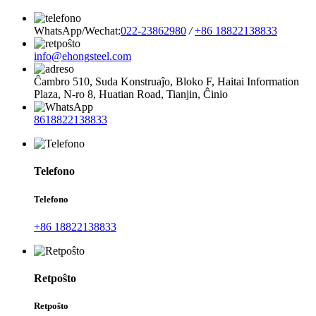
WhatsApp/Wechat:
022-23862980
/
+86 18822138833
info@ehongsteel.com
Ĉambro 510, Suda Konstruaĵo, Bloko F, ​​Haitai Information
Plaza, N-ro 8, Huatian Road, Tianjin, Ĉinio
8618822138833
Telefono
Telefono
+86 18822138833
Retpoŝto
Retpoŝto