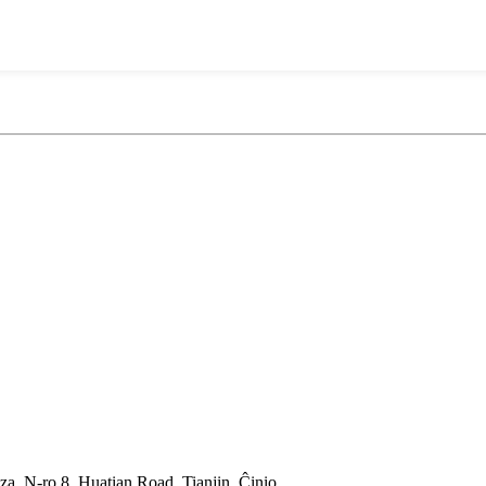
za, N-ro 8, Huatian Road, Tianjin, Ĉinio