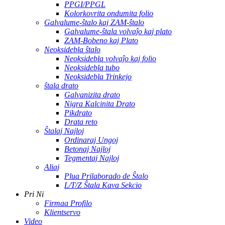
PPGI/PPGL
Kolorkovrita ondumita folio
Galvalume-ŝtalo kaj ZAM-ŝtalo
Galvalume-ŝtala volvaĵo kaj plato
ZAM-Bobeno kaj Plato
Neoksidebla ŝtalo
Neoksidebla volvaĵo kaj folio
Neoksidebla tubo
Neoksidebla Trinkejo
ŝtala drato
Galvanizita drato
Nigra Kalcinita Drato
Pikdrato
Drata reto
Ŝtalaj Najloj
Ordinaraj Ungoj
Betonaj Najloj
Tegmentaj Najloj
Aliaj
Plua Prilaborado de Ŝtalo
L/T/Z Ŝtala Kava Sekcio
Pri Ni
Firmaa Profilo
Klientservo
Video