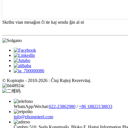
Skribu vian mesaĝon ĉi tie kaj sendu ĝin al ni
© Kopirajto - 2010-2026 : Ĉiuj Rajtoj Rezervitaj.
WhatsApp/Wechat:
022-23862980
/
+86 18822138833
info@ehongsteel.com
Ĉambro 510, Suda Konstruaĵo, Bloko F, ​​Haitai Information Pla