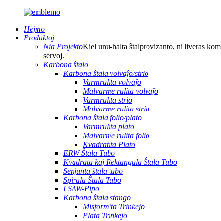
Hejmo
Produktoj
Nia Projekto
Kiel unu-halta ŝtalprovizanto, ni liveras kom
servoj.
Karbona ŝtalo
Karbona ŝtala volvaĵo/strio
Varmrulita volvaĵo
Malvarme rulita volvaĵo
Varmrulita strio
Malvarme rulita strio
Karbona ŝtala folio/plato
Varmrulita plato
Malvarme rulita folio
Kvadratita Plato
ERW Ŝtala Tubo
Kvadrata kaj Rektangula Ŝtala Tubo
Senjunta ŝtala tubo
Spirala Ŝtala Tubo
LSAW-Pipo
Karbona ŝtala stango
Misformita Trinkejo
Plata Trinkejo