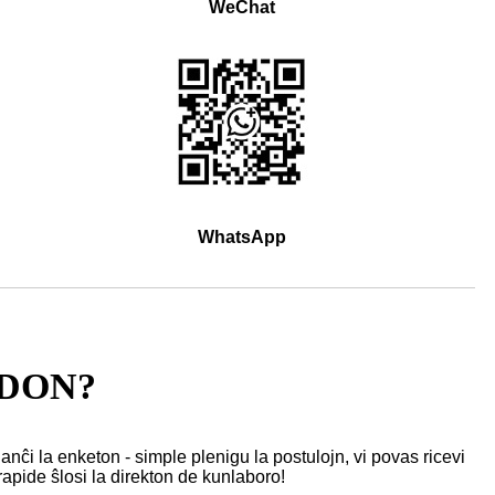
WeChat
WhatsApp
NDON?
 lanĉi la enketon - simple plenigu la postulojn, vi povas ricevi
rapide ŝlosi la direkton de kunlaboro!