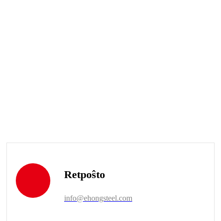
Retpoŝto
info@ehongsteel.com