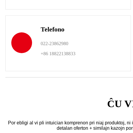
Telefono
022-23862980
+86 18822138833
ĈU V
Por ebligi al vi pli intuician komprenon pri niaj produktoj, ni
detalan oferton + similajn kazojn por