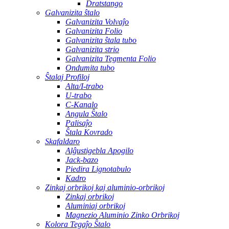
Dratstango
Galvanizita ŝtalo
Galvanizita Volvaĵo
Galvanizita Folio
Galvanizita ŝtala tubo
Galvanizita strio
Galvanizita Tegmenta Folio
Ondumita tubo
Ŝtalaj Profiloj
Alta/I-trabo
U-trabo
C-Kanalo
Angula Ŝtalo
Palisaĵo
Ŝtala Kovrado
Skafaldaro
Alĝustigebla Apogilo
Jack-bazo
Piedira Lignotabulo
Kadro
Zinkaj orbrikoj kaj aluminio-orbrikoj
Zinkaj orbrikoj
Aluminiaj orbrikoj
Magnezio Aluminio Zinko Orbrikoj
Kolora Tegaĵo Ŝtalo