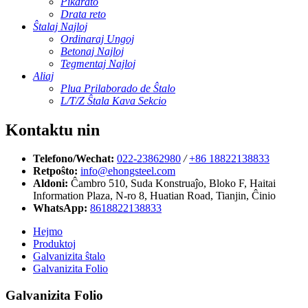
Pikdrato
Drata reto
Ŝtalaj Najloj
Ordinaraj Ungoj
Betonaj Najloj
Tegmentaj Najloj
Aliaj
Plua Prilaborado de Ŝtalo
L/T/Z Ŝtala Kava Sekcio
Kontaktu nin
Telefono/Wechat:
022-23862980
/
+86 18822138833
Retpoŝto:
info@ehongsteel.com
Aldoni:
Ĉambro 510, Suda Konstruaĵo, Bloko F, ​​Haitai
Information Plaza, N-ro 8, Huatian Road, Tianjin, Ĉinio
WhatsApp:
8618822138833
Hejmo
Produktoj
Galvanizita ŝtalo
Galvanizita Folio
Galvanizita Folio