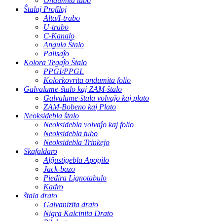
Ondumita tubo
Ŝtalaj Profiloj
Alta/I-trabo
U-trabo
C-Kanalo
Angula Ŝtalo
Palisaĵo
Kolora Tegaĵo Ŝtalo
PPGI/PPGL
Kolorkovrita ondumita folio
Galvalume-ŝtalo kaj ZAM-ŝtalo
Galvalume-ŝtala volvaĵo kaj plato
ZAM-Bobeno kaj Plato
Neoksidebla ŝtalo
Neoksidebla volvaĵo kaj folio
Neoksidebla tubo
Neoksidebla Trinkejo
Skafaldaro
Alĝustigebla Apogilo
Jack-bazo
Piedira Lignotabulo
Kadro
ŝtala drato
Galvanizita drato
Nigra Kalcinita Drato