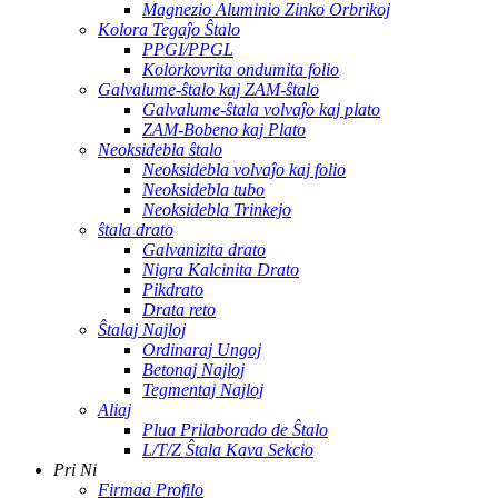
Magnezio Aluminio Zinko Orbrikoj
Kolora Tegaĵo Ŝtalo
PPGI/PPGL
Kolorkovrita ondumita folio
Galvalume-ŝtalo kaj ZAM-ŝtalo
Galvalume-ŝtala volvaĵo kaj plato
ZAM-Bobeno kaj Plato
Neoksidebla ŝtalo
Neoksidebla volvaĵo kaj folio
Neoksidebla tubo
Neoksidebla Trinkejo
ŝtala drato
Galvanizita drato
Nigra Kalcinita Drato
Pikdrato
Drata reto
Ŝtalaj Najloj
Ordinaraj Ungoj
Betonaj Najloj
Tegmentaj Najloj
Aliaj
Plua Prilaborado de Ŝtalo
L/T/Z Ŝtala Kava Sekcio
Pri Ni
Firmaa Profilo