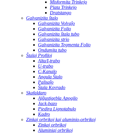
Misformita Trinkejo
Plata Trinkejo
Dratstango
Galvanizita ŝtalo
Galvanizita Volvaĵo
Galvanizita Folio
Galvanizita ŝtala tubo
Galvanizita strio
Galvanizita Tegmenta Folio
Ondumita tubo
Ŝtalaj Profiloj
Alta/I-trabo
U-trabo
C-Kanalo
Angula Ŝtalo
Palisaĵo
Ŝtala Kovrado
Skafaldaro
Alĝustigebla Apogilo
Jack-bazo
Piedira Lignotabulo
Kadro
Zinkaj orbrikoj kaj aluminio-orbrikoj
Zinkaj orbrikoj
Aluminiaj orbrikoj