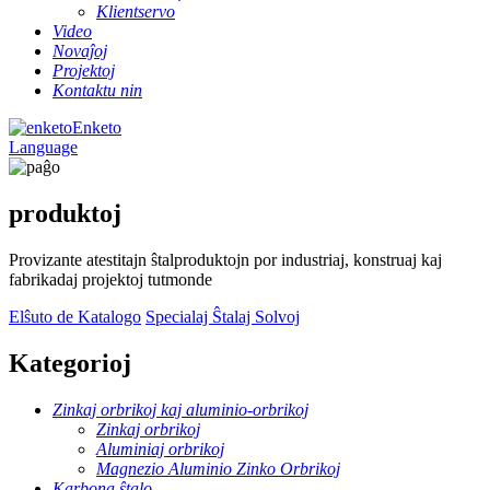
Klientservo
Video
Novaĵoj
Projektoj
Kontaktu nin
Enketo
Language
produktoj
Provizante atestitajn ŝtalproduktojn por industriaj, konstruaj kaj
fabrikadaj projektoj tutmonde
Elŝuto de Katalogo
Specialaj Ŝtalaj Solvoj
Kategorioj
Zinkaj orbrikoj kaj aluminio-orbrikoj
Zinkaj orbrikoj
Aluminiaj orbrikoj
Magnezio Aluminio Zinko Orbrikoj
Karbona ŝtalo