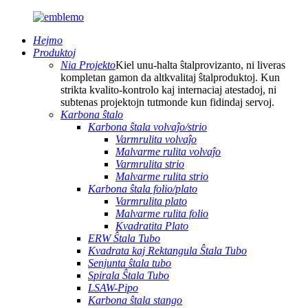
Hejmo
Produktoj
Nia Projekto
Kiel unu-halta ŝtalprovizanto, ni liveras
kompletan gamon da altkvalitaj ŝtalproduktoj. Kun
strikta kvalito-kontrolo kaj internaciaj atestadoj, ni
subtenas projektojn tutmonde kun fidindaj servoj.
Karbona ŝtalo
Karbona ŝtala volvaĵo/strio
Varmrulita volvaĵo
Malvarme rulita volvaĵo
Varmrulita strio
Malvarme rulita strio
Karbona ŝtala folio/plato
Varmrulita plato
Malvarme rulita folio
Kvadratita Plato
ERW Ŝtala Tubo
Kvadrata kaj Rektangula Ŝtala Tubo
Senjunta ŝtala tubo
Spirala Ŝtala Tubo
LSAW-Pipo
Karbona ŝtala stango