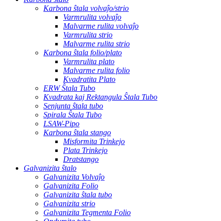
Karbona ŝtala volvaĵo/strio
Varmrulita volvaĵo
Malvarme rulita volvaĵo
Varmrulita strio
Malvarme rulita strio
Karbona ŝtala folio/plato
Varmrulita plato
Malvarme rulita folio
Kvadratita Plato
ERW Ŝtala Tubo
Kvadrata kaj Rektangula Ŝtala Tubo
Senjunta ŝtala tubo
Spirala Ŝtala Tubo
LSAW-Pipo
Karbona ŝtala stango
Misformita Trinkejo
Plata Trinkejo
Dratstango
Galvanizita ŝtalo
Galvanizita Volvaĵo
Galvanizita Folio
Galvanizita ŝtala tubo
Galvanizita strio
Galvanizita Tegmenta Folio