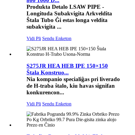
800 1000 D...
Produkta Detalo LSAW PIPE -
Longituda Subakvigita Arkveldita
Ŝtala Tubo Ĝi estas longa veldita
subakvigita ...
Vidi Pli
Sendu Enketon
S275JR HEA HEB IPE 150×150
Ŝtala Konstruo...
Nia kompanio specialiĝas pri liverado
de H-traba ŝtalo, kiu havas signifan
konkurencon...
Vidi Pli
Sendu Enketon