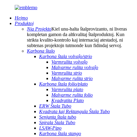
Hejmo
Produktoj
Nia Projekto
Kiel unu-halta ŝtalprovizanto, ni liveras
kompletan gamon da altkvalitaj ŝtalproduktoj. Kun
strikta kvalito-kontrolo kaj internaciaj atestadoj, ni
subtenas projektojn tutmonde kun fidindaj servoj.
Karbona ŝtalo
Karbona ŝtala volvaĵo/strio
Varmrulita volvaĵo
Malvarme rulita volvaĵo
Varmrulita strio
Malvarme rulita strio
Karbona ŝtala folio/plato
Varmrulita plato
Malvarme rulita folio
Kvadratita Plato
ERW Ŝtala Tubo
Kvadrata kaj Rektangula Ŝtala Tubo
Senjunta ŝtala tubo
Spirala Ŝtala Tubo
LSAW-Pipo
Karbona ŝtala stango