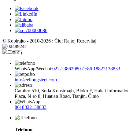
© Kopirajto - 2010-2026 : Ĉiuj Rajtoj Rezervitaj.
WhatsApp/Wechat:
022-23862980
/
+86 18822138833
info@ehongsteel.com
Ĉambro 510, Suda Konstruaĵo, Bloko F, ​​Haitai Information
Plaza, N-ro 8, Huatian Road, Tianjin, Ĉinio
8618822138833
Telefono