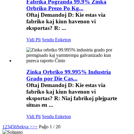
Fabrika Pogranda 99.9% Zinka
Orbriko Prezo Po Kg...
Oftaj Demandoj D: Kie estas via
fabriko kaj kiun havenon vi
eksportas? R: ...
Vidi Pli
Sendu Enketon
Zinka Orbriko 99.995% Industria
Grado por Die Cas...
Oftaj Demandoj D: Kie estas via
fabriko kaj kiun havenon vi
eksportas? R: Niaj fabrikoj plejparte
situas en ...
Vidi Pli
Sendu Enketon
1
2
3
4
5
6
Sekva >
>>
Paĝo 1 / 20