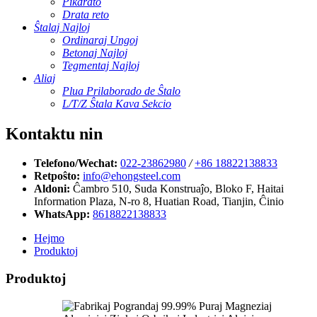
Pikdrato
Drata reto
Ŝtalaj Najloj
Ordinaraj Ungoj
Betonaj Najloj
Tegmentaj Najloj
Aliaj
Plua Prilaborado de Ŝtalo
L/T/Z Ŝtala Kava Sekcio
Kontaktu nin
Telefono/Wechat:
022-23862980
/
+86 18822138833
Retpoŝto:
info@ehongsteel.com
Aldoni:
Ĉambro 510, Suda Konstruaĵo, Bloko F, ​​Haitai
Information Plaza, N-ro 8, Huatian Road, Tianjin, Ĉinio
WhatsApp:
8618822138833
Hejmo
Produktoj
Produktoj