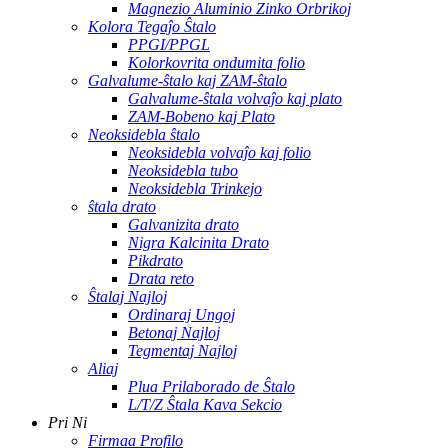
Magnezio Aluminio Zinko Orbrikoj
Kolora Tegaĵo Ŝtalo
PPGI/PPGL
Kolorkovrita ondumita folio
Galvalume-ŝtalo kaj ZAM-ŝtalo
Galvalume-ŝtala volvaĵo kaj plato
ZAM-Bobeno kaj Plato
Neoksidebla ŝtalo
Neoksidebla volvaĵo kaj folio
Neoksidebla tubo
Neoksidebla Trinkejo
ŝtala drato
Galvanizita drato
Nigra Kalcinita Drato
Pikdrato
Drata reto
Ŝtalaj Najloj
Ordinaraj Ungoj
Betonaj Najloj
Tegmentaj Najloj
Aliaj
Plua Prilaborado de Ŝtalo
L/T/Z Ŝtala Kava Sekcio
Pri Ni
Firmaa Profilo