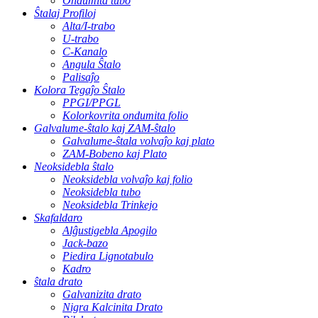
Ondumita tubo
Ŝtalaj Profiloj
Alta/I-trabo
U-trabo
C-Kanalo
Angula Ŝtalo
Palisaĵo
Kolora Tegaĵo Ŝtalo
PPGI/PPGL
Kolorkovrita ondumita folio
Galvalume-ŝtalo kaj ZAM-ŝtalo
Galvalume-ŝtala volvaĵo kaj plato
ZAM-Bobeno kaj Plato
Neoksidebla ŝtalo
Neoksidebla volvaĵo kaj folio
Neoksidebla tubo
Neoksidebla Trinkejo
Skafaldaro
Alĝustigebla Apogilo
Jack-bazo
Piedira Lignotabulo
Kadro
ŝtala drato
Galvanizita drato
Nigra Kalcinita Drato