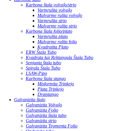
Karbona ŝtala volvaĵo/strio
Varmrulita volvaĵo
Malvarme rulita volvaĵo
Varmrulita strio
Malvarme rulita strio
Karbona ŝtala folio/plato
Varmrulita plato
Malvarme rulita folio
Kvadratita Plato
ERW Ŝtala Tubo
Kvadrata kaj Rektangula Ŝtala Tubo
Senjunta ŝtala tubo
Spirala Ŝtala Tubo
LSAW-Pipo
Karbona ŝtala stango
Misformita Trinkejo
Plata Trinkejo
Dratstango
Galvanizita ŝtalo
Galvanizita Volvaĵo
Galvanizita Folio
Galvanizita ŝtala tubo
Galvanizita strio
Galvanizita Tegmenta Folio