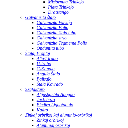
Misformita Trinkejo
Plata Trinkejo
Dratstango
Galvanizita ŝtalo
Galvanizita Volvaĵo
Galvanizita Folio
Galvanizita ŝtala tubo
Galvanizita strio
Galvanizita Tegmenta Folio
Ondumita tubo
Ŝtalaj Profiloj
Alta/I-trabo
U-trabo
C-Kanalo
Angula Ŝtalo
Palisaĵo
Ŝtala Kovrado
Skafaldaro
Alĝustigebla Apogilo
Jack-bazo
Piedira Lignotabulo
Kadro
Zinkaj orbrikoj kaj aluminio-orbrikoj
Zinkaj orbrikoj
Aluminiaj orbrikoj