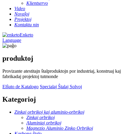
Klientservo
Video
Novaĵoj
Projektoj
Kontaktu nin
Enketo
Language
produktoj
Provizante atestitajn ŝtalproduktojn por industriaj, konstruaj kaj
fabrikadaj projektoj tutmonde
Elŝuto de Katalogo
Specialaj Ŝtalaj Solvoj
Kategorioj
Zinkaj orbrikoj kaj aluminio-orbrikoj
Zinkaj orbrikoj
Aluminiaj orbrikoj
Magnezio Aluminio Zinko Orbrikoj
Karbona ŝtalo