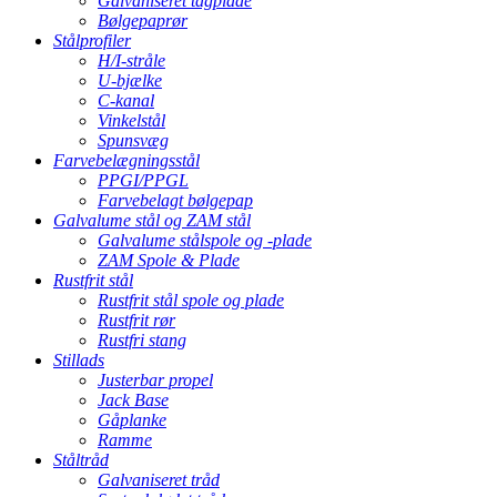
Galvaniseret tagplade
Bølgepaprør
Stålprofiler
H/I-stråle
U-bjælke
C-kanal
Vinkelstål
Spunsvæg
Farvebelægningsstål
PPGI/PPGL
Farvebelagt bølgepap
Galvalume stål og ZAM stål
Galvalume stålspole og -plade
ZAM Spole & Plade
Rustfrit stål
Rustfrit stål spole og plade
Rustfrit rør
Rustfri stang
Stillads
Justerbar propel
Jack Base
Gåplanke
Ramme
Ståltråd
Galvaniseret tråd