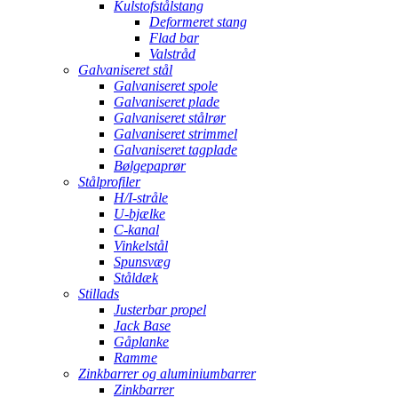
Kulstofstålstang
Deformeret stang
Flad bar
Valstråd
Galvaniseret stål
Galvaniseret spole
Galvaniseret plade
Galvaniseret stålrør
Galvaniseret strimmel
Galvaniseret tagplade
Bølgepaprør
Stålprofiler
H/I-stråle
U-bjælke
C-kanal
Vinkelstål
Spunsvæg
Ståldæk
Stillads
Justerbar propel
Jack Base
Gåplanke
Ramme
Zinkbarrer og aluminiumbarrer
Zinkbarrer