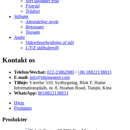
Sort udglødet tråd
Pigtråd
Trådnet
Stålsøm
Almindelige negle
Betonsøm
Tagsøm
Andre
Viderebearbejdning af stål
L/T/Z stålhulprofil
Kontakt os
Telefon/Wechat:
022-23862980
/
+86 18822138833
E-mail:
info@ehongsteel.com
Tilføje:
Værelse 510, Sydbygning, Blok F, Haitai
Informationsplads, nr. 8, Huatian Road, Tianjin, Kina
WhatsApp:
8618822138833
Hjem
Produkter
Produkter