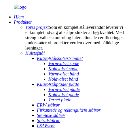
Hjem
Produkter
Vores projekt
Som en komplet stålleverandør leverer vi
et komplet udvalg af stålprodukter af høj kvalitet. Med
streng kvalitetskontrol og internationale certificeringer
understøtter vi projekter verden over med pålidelige
løsninger.
Kulstofstål
Kulstofstålspole/strimmel
Varmvalset spole
Koldvalset spole
Varmvalset bånd
Koldvalset bånd
Kulstofstålplade/-plade
Varmvalset plade
Koldvalset plade
Ternet plade
ERW stålrør
Firkantede og rektangulære stålrør
Sømløse stålrør
Spiralstålrør
LSAW-rør