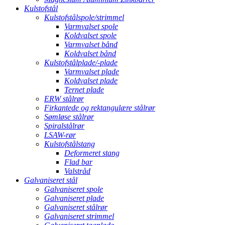
Kulstofstål
Kulstofstålspole/strimmel
Varmvalset spole
Koldvalset spole
Varmvalset bånd
Koldvalset bånd
Kulstofstålplade/-plade
Varmvalset plade
Koldvalset plade
Ternet plade
ERW stålrør
Firkantede og rektangulære stålrør
Sømløse stålrør
Spiralstålrør
LSAW-rør
Kulstofstålstang
Deformeret stang
Flad bar
Valstråd
Galvaniseret stål
Galvaniseret spole
Galvaniseret plade
Galvaniseret stålrør
Galvaniseret strimmel