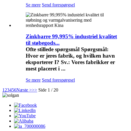
Se mere
Send forespørgsel
Zinkbarre 99,995% industriel kvalitet
til støbegods...
Ofte stillede spørgsmål Spørgsmål:
Hvor er jeres fabrik, og hvilken havn
eksporterer I? Sv.: Vores fabrikker er
mest placeret i ...
Se mere
Send forespørgsel
1
2
3
4
5
6
Næste >
>>
Side 1 / 20