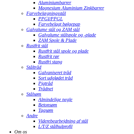
Aluminiumbarrer
Magnesium Aluminium Zinkbarrer
Farvebelægningsstål
PPGI/PPGL
Farvebelagt bølgepap
Galvalume stål og ZAM stål
Galvalume stålspole og -plade
ZAM Spole & Plade
Rustfrit stål
Rustfrit stål spole og plade
Rustfrit rør
Rustfri stang
Ståltråd
Galvaniseret tråd
Sort udglødet tråd
Pigtråd
Trådnet
Stålsøm
Almindelige negle
Betonsøm
Tagsøm
Andre
Viderebearbejdning af stål
L/T/Z stålhulprofil
Om os