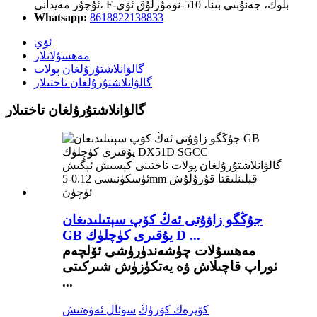
ئۇچۇر مەيدانى، F-بلوك، جەنۇبىي بىنا، 510-نومۇرلۇق ئۆي
Whatsapp:
8618822138833
ئۆي
مەھسۇلاتلار
گالۋانلاشتۇرۇلغان پولات
گالۋانلاشتۇرۇلغان تاختىلار
گالۋانلاشتۇرۇلغان تاختىلار
جۇڭگو زاۋۇتى ئەڭ كۆپ سېتىلىدىغان
GB يۇقىرى كۈچلۈك D ...
مەھسۇلات چۈشەندۈرۈشى ئۆلچەم
ئوراپ قاچىلاش ۋە يەتكۈزۈش شىركىتى
...
كۆپرەك كۆرۈڭ
سوئال ئەۋەتىش