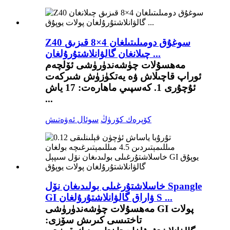
Z40 سوغۇق دومىلىتىلغان 4×8 قىزىق
چىلانغان گالۋانلاشتۇرۇلغان ...
مەھسۇلات چۈشەندۈرۈشى ئۆلچەم
ئوراپ قاچىلاش ۋە يەتكۈزۈش شىركەت
ئۇچۇرى 1. كەسپىي ماھارەت: 17 ياش
...
كۆپرەك كۆرۈڭ
سوئال ئەۋەتىش
خاسلاشتۇرغىلى بولىدىغان نۆل Spangle
GI ۋاراق گالۋانلاشتۇرۇلغان S ...
مەھسۇلات چۈشەندۈرۈشى GI پولات
تاختىسى كىرىش سۆزى: