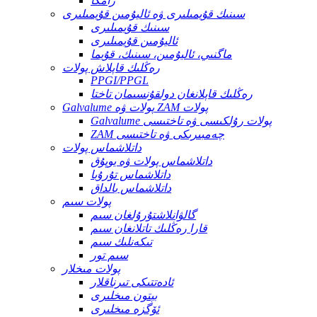
رامكا
سىنىك قۇيمىلىرى ۋە ئاليۇمىن قۇيمىلىرى
سىنىك قۇيمىلىرى
ئاليۇمىن قۇيمىلىرى
ماگنىي، ئاليۇمىن، سىنىك، قۇيما
رەڭلىك قاپلاش پولات
PPGI/PPGL
رەڭلىك قاپلانغان دولقۇنسىمان تاختا
Galvalume پولات ۋە ZAM پولات
Galvalume پولات رۇلكىسى ۋە تاختىسى
ZAM چەمبىرىكى ۋە تاختىسى
داتلاشماس پولات
داتلاشماس پولات ۋە يوپۇق
داتلاشماس تۇرۇبا
داتلاشماس بالداق
پولات سىم
گالۋانلاشتۇرۇلغان سىم
قارا رەڭلىك تاتلانغان سىم
تىكەنلىك سىم
سىم تور
پولات مىخلار
ئادەتتىكى تىرناقلار
بېتون مىخلىرى
ئۆگزە مىخلىرى