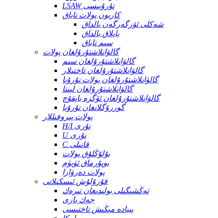
LSAW تۇرۇبىسى
كاربون پولات تاياق
شەكلى ئۆزگەرگەن بالداق
ياپلاق بالداق
سىم تاياق
گالۋانلاشتۇرۇلغان پولات
گالۋانلاشتۇرۇلغان سىم
گالۋانلاشتۇرۇلغان تاختىلار
گالۋانلاشتۇرۇلغان پولات تۇرۇبا
گالۋانلاشتۇرۇلغان لېنتا
گالۋانلاشتۇرۇلغان ئۆگزە ياپقۇچ
گوررۇگلانغان تۇرۇبا
پولات پىروفىللار
H/I نۇرى
U نۇرى
C قانىلى
بۇلۇڭلۇق پولات
يوپۇرماق ئۈيۈم
پولات دەرۋازا
قۇرۇلۇش ئىسكىلاتى
تەڭشىگىلى بولىدىغان تىرەك
جەك بازى
پىيادە مېڭىش تاختىسى