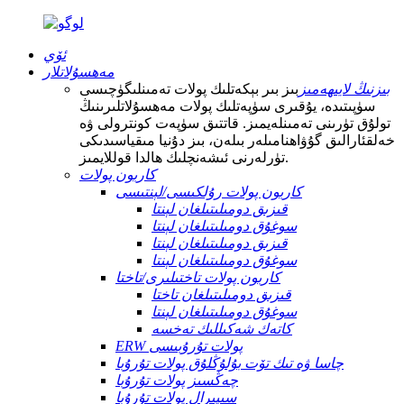
ئۆي
مەھسۇلاتلار
بىزنىڭ لايىھەمىز
بىز بىر بېكەتلىك پولات تەمىنلىگۈچىسى
سۈپىتىدە، يۇقىرى سۈپەتلىك پولات مەھسۇلاتلىرىنىڭ
تولۇق تۈرىنى تەمىنلەيمىز. قاتتىق سۈپەت كونترولى ۋە
خەلقئارالىق گۇۋاھنامىلەر بىلەن، بىز دۇنيا مىقياسىدىكى
تۈرلەرنى ئىشەنچلىك ھالدا قوللايمىز.
كاربون پولات
كاربون پولات رۇلكىسى/لېنتىسى
قىزىق دومىلىتىلغان لېنتا
سوغۇق دومىلىتىلغان لېنتا
قىزىق دومىلىتىلغان لېنتا
سوغۇق دومىلىتىلغان لېنتا
كاربون پولات تاختىلىرى/تاختا
قىزىق دومىلىتىلغان تاختا
سوغۇق دومىلىتىلغان لېنتا
كاتەك شەكىللىك تەخسە
ERW پولات تۇرۇبىسى
چاسا ۋە تىك تۆت بۇلۇڭلۇق پولات تۇرۇبا
چەڭسىز پولات تۇرۇبا
سىپىرال پولات تۇرۇبا