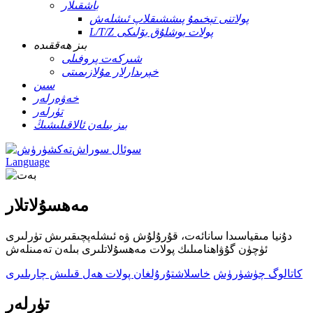
باشقىلار
پولاتنى تېخىمۇ پىششىقلاپ ئىشلەش
L/T/Z پولات بوشلۇق بۆلىكى
بىز ھەققىدە
شىركەت پروفىلى
خېرىدارلار مۇلازىمىتى
سىن
خەۋەرلەر
تۈرلەر
بىز بىلەن ئالاقىلىشىڭ
سوئال سوراش
Language
مەھسۇلاتلار
دۇنيا مىقياسىدا سانائەت، قۇرۇلۇش ۋە ئىشلەپچىقىرىش تۈرلىرى
ئۈچۈن گۇۋاھنامىلىك پولات مەھسۇلاتلىرى بىلەن تەمىنلەش
كاتالوگ چۈشۈرۈش
خاسلاشتۇرۇلغان پولات ھەل قىلىش چارىلىرى
تۈرلەر