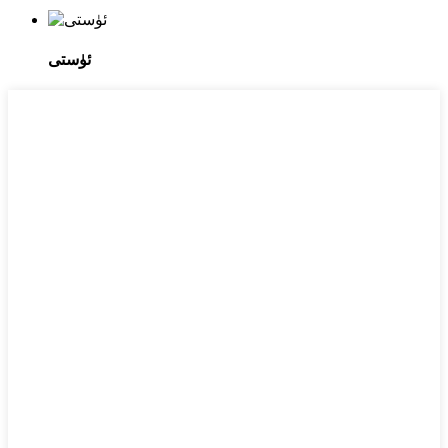
ئۈستى