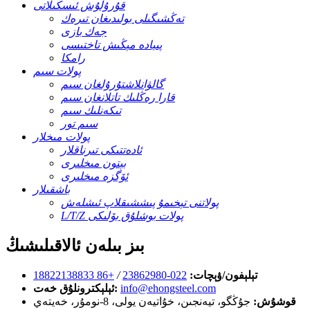
قۇرۇلۇش ئىسكىلاتى
تەڭشىگىلى بولىدىغان تىرەك
جەك بازى
پىيادە مېڭىش تاختىسى
رامكا
پولات سىم
گالۋانلاشتۇرۇلغان سىم
قارا رەڭلىك تاتلانغان سىم
تىكەنلىك سىم
سىم تور
پولات مىخلار
ئادەتتىكى تىرناقلار
بېتون مىخلىرى
ئۆگزە مىخلىرى
باشقىلار
پولاتنى تېخىمۇ پىششىقلاپ ئىشلەش
L/T/Z پولات بوشلۇق بۆلىكى
بىز بىلەن ئالاقىلىشىڭ
تېلېفون/ۋېچات:
022-23862980
/
+86 18822138833
info@ehongsteel.com
ئېلېكترونلۇق خەت:
قوشۇش:
جۇڭگو، تيەنجىن، خۇاتيەن يولى، 8-نومۇر، خەيتەي