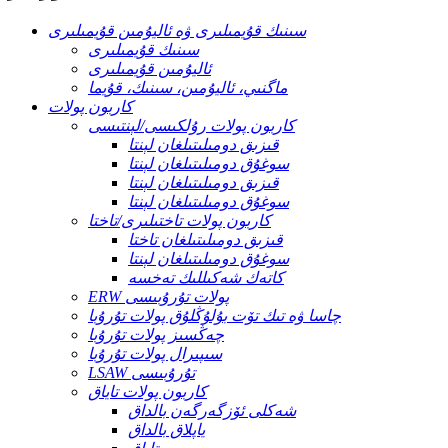
سىنىك قۇيمىلىرى ۋە ئاليۇمىن قۇيمىلىرى
سىنىك قۇيمىلىرى
ئاليۇمىن قۇيمىلىرى
ماگنىي، ئاليۇمىن، سىنىك، قۇيما
كاربون پولات
كاربون پولات رۇلكىسى/لېنتىسى
قىزىق دومىلىتىلغان لېنتا
سوغۇق دومىلىتىلغان لېنتا
قىزىق دومىلىتىلغان لېنتا
سوغۇق دومىلىتىلغان لېنتا
كاربون پولات تاختىلىرى/تاختا
قىزىق دومىلىتىلغان تاختا
سوغۇق دومىلىتىلغان لېنتا
كاتەك شەكىللىك تەخسە
ERW پولات تۇرۇبىسى
چاسا ۋە تىك تۆت بۇلۇڭلۇق پولات تۇرۇبا
چەڭسىز پولات تۇرۇبا
سىپىرال پولات تۇرۇبا
LSAW تۇرۇبىسى
كاربون پولات تاياق
شەكلى ئۆزگەرگەن بالداق
ياپلاق بالداق