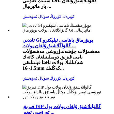
گالۋانلاشتۇرۇلغان تاختا سىنىك قەۋىتى
بار ماتېرىيال ...
كۆپرەك كۆرۈڭ
سوئال ئەۋەتىش
ئاددىي GI يوپۇرماق باھاسى ئېلېكترو
گالۋاڭلاشتۇرۇلغان پولات ...
مەھسۇلات چۈشەندۈرۈشى مەھسۇلات
نامى قىزىق دومىلىتىلغان كاتەك
شەكىللىك پولات تاختا قېلىنلىقى
1.5~16mm كەڭلىك...
كۆپرەك كۆرۈڭ
سوئال ئەۋەتىش
قىزىق DIP گالۋانلاشتۇرۇلغان پولات يول
تورۇسى ئېغىر ...