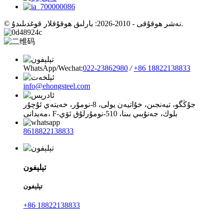
© نەشر ھوقۇقى - 2010-2026: بارلىق ھوقۇقلار قوغدىلىدۇ.
WhatsApp/Wechat:
022-23862980
/
+86 18822138833
info@ehongsteel.com
جۇڭگو، تيەنجىن، خۇاتيەن يولى، 8-نومۇر، خەيتەي ئۇچۇر
مەيدانى، F-بلوك، جەنۇبىي بىنا، 510-نومۇرلۇق ئۆي
8618822138833
تېلېفون
تېلېفون
+86 18822138833