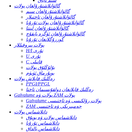
سىم تاياق
گالۋانلاشتۇرۇلغان پولات
گالۋانلاشتۇرۇلغان سىم
گالۋانلاشتۇرۇلغان تاختىلار
گالۋانلاشتۇرۇلغان پولات تۇرۇبا
گالۋانلاشتۇرۇلغان لېنتا
گالۋانلاشتۇرۇلغان ئۆگزە ياپقۇچ
گوررۇگلانغان تۇرۇبا
پولات پىروفىللار
H/I نۇرى
U نۇرى
C قانىلى
بۇلۇڭلۇق پولات
يوپۇرماق ئۈيۈم
رەڭلىك قاپلاش پولات
PPGI/PPGL
رەڭلىك قاپلانغان دولقۇنسىمان تاختا
Galvalume پولات ۋە ZAM پولات
Galvalume پولات رۇلكىسى ۋە تاختىسى
ZAM چەمبىرىكى ۋە تاختىسى
داتلاشماس پولات
داتلاشماس پولات ۋە يوپۇق
داتلاشماس تۇرۇبا
داتلاشماس بالداق