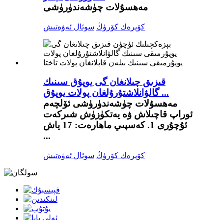
مەھسۇلات چۈشەندۈرۈشى
كۆپرەك كۆرۈڭ
سوئال ئەۋەتىش
قىزىق چىلانغان گى يوپۇق سىنىك
گالۋانلاشتۇرۇلغان پولات يوپۇق ...
مەھسۇلات چۈشەندۈرۈشى ئۆلچەم
ئوراپ قاچىلاش ۋە يەتكۈزۈش شىركەت
ئۇچۇرى 1. كەسپىي ماھارەت: 17 ياش
...
كۆپرەك كۆرۈڭ
سوئال ئەۋەتىش