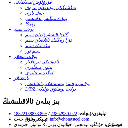
قۇرۇلۇش ئىسكىلاتى
تەڭشىگىلى بولىدىغان تىرەك
جەك بازى
پىيادە مېڭىش تاختىسى
رامكا
پولات سىم
گالۋانلاشتۇرۇلغان سىم
قارا رەڭلىك تاتلانغان سىم
تىكەنلىك سىم
سىم تور
پولات مىخلار
ئادەتتىكى تىرناقلار
بېتون مىخلىرى
ئۆگزە مىخلىرى
باشقىلار
پولاتنى تېخىمۇ پىششىقلاپ ئىشلەش
L/T/Z پولات بوشلۇق بۆلىكى
بىز بىلەن ئالاقىلىشىڭ
تېلېفون/ۋېچات:
022-23862980
/
+86 18822138833
info@ehongsteel.com
ئېلېكترونلۇق خەت:
قوشۇش:
جۇڭگو، تيەنجىن، خۇاتيەن يولى، 8-نومۇر، خەيتەي