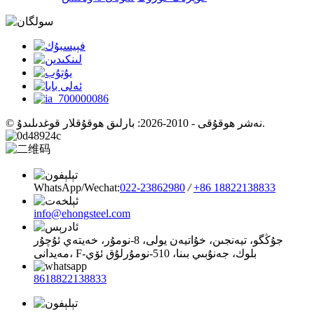
© نەشر ھوقۇقى - 2010-2026: بارلىق ھوقۇقلار قوغدىلىدۇ.
WhatsApp/Wechat:
022-23862980
/
+86 18822138833
info@ehongsteel.com
جۇڭگو، تيەنجىن، خۇاتيەن يولى، 8-نومۇر، خەيتەي ئۇچۇر
مەيدانى، F-بلوك، جەنۇبىي بىنا، 510-نومۇرلۇق ئۆي
8618822138833