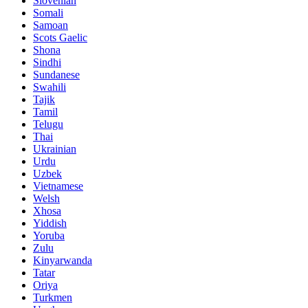
Slovenian
Somali
Samoan
Scots Gaelic
Shona
Sindhi
Sundanese
Swahili
Tajik
Tamil
Telugu
Thai
Ukrainian
Urdu
Uzbek
Vietnamese
Welsh
Xhosa
Yiddish
Yoruba
Zulu
Kinyarwanda
Tatar
Oriya
Turkmen