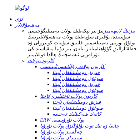
ئۆي
مەھسۇلاتلار
بىزنىڭ لايىھەمىز
بىز بىر بېكەتلىك پولات تەمىنلىگۈچىسى
سۈپىتىدە، يۇقىرى سۈپەتلىك پولات مەھسۇلاتلىرىنىڭ
تولۇق تۈرىنى تەمىنلەيمىز. قاتتىق سۈپەت كونترولى ۋە
خەلقئارالىق گۇۋاھنامىلەر بىلەن، بىز دۇنيا مىقياسىدىكى
تۈرلەرنى ئىشەنچلىك ھالدا قوللايمىز.
كاربون پولات
كاربون پولات رۇلكىسى/لېنتىسى
قىزىق دومىلىتىلغان لېنتا
سوغۇق دومىلىتىلغان لېنتا
قىزىق دومىلىتىلغان لېنتا
سوغۇق دومىلىتىلغان لېنتا
كاربون پولات تاختىلىرى/تاختا
قىزىق دومىلىتىلغان تاختا
سوغۇق دومىلىتىلغان لېنتا
كاتەك شەكىللىك تەخسە
ERW پولات تۇرۇبىسى
چاسا ۋە تىك تۆت بۇلۇڭلۇق پولات تۇرۇبا
چەڭسىز پولات تۇرۇبا
سىپىرال پولات تۇرۇبا