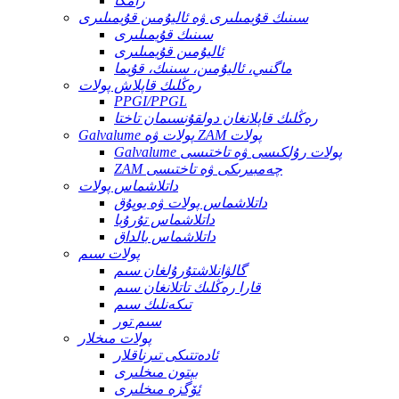
رامكا
سىنىك قۇيمىلىرى ۋە ئاليۇمىن قۇيمىلىرى
سىنىك قۇيمىلىرى
ئاليۇمىن قۇيمىلىرى
ماگنىي، ئاليۇمىن، سىنىك، قۇيما
رەڭلىك قاپلاش پولات
PPGI/PPGL
رەڭلىك قاپلانغان دولقۇنسىمان تاختا
Galvalume پولات ۋە ZAM پولات
Galvalume پولات رۇلكىسى ۋە تاختىسى
ZAM چەمبىرىكى ۋە تاختىسى
داتلاشماس پولات
داتلاشماس پولات ۋە يوپۇق
داتلاشماس تۇرۇبا
داتلاشماس بالداق
پولات سىم
گالۋانلاشتۇرۇلغان سىم
قارا رەڭلىك تاتلانغان سىم
تىكەنلىك سىم
سىم تور
پولات مىخلار
ئادەتتىكى تىرناقلار
بېتون مىخلىرى
ئۆگزە مىخلىرى