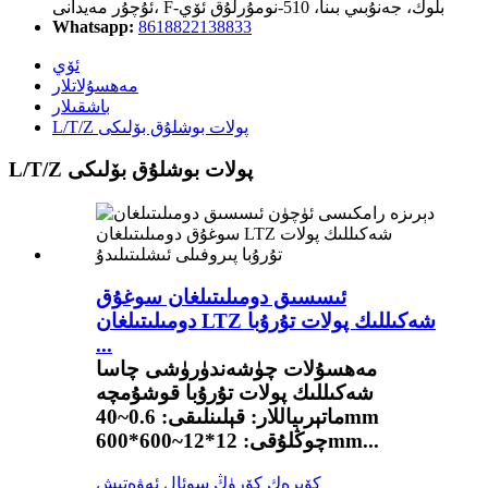
ئۇچۇر مەيدانى، F-بلوك، جەنۇبىي بىنا، 510-نومۇرلۇق ئۆي
Whatsapp:
8618822138833
ئۆي
مەھسۇلاتلار
باشقىلار
L/T/Z پولات بوشلۇق بۆلىكى
L/T/Z پولات بوشلۇق بۆلىكى
ئىسسىق دومىلىتىلغان سوغۇق
دومىلىتىلغان LTZ شەكىللىك پولات تۇرۇبا
...
مەھسۇلات چۈشەندۈرۈشى چاسا
شەكىللىك پولات تۇرۇبا قوشۇمچە
ماتېرىياللار: قېلىنلىقى: 0.6~40mm
چوڭلۇقى: 12*12~600*600mm...
كۆپرەك كۆرۈڭ
سوئال ئەۋەتىش