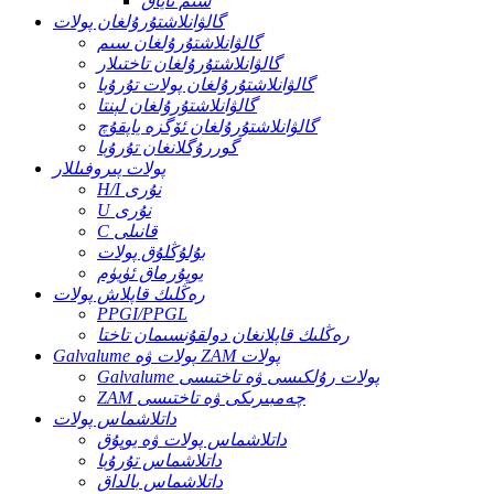
سىم تاياق
گالۋانلاشتۇرۇلغان پولات
گالۋانلاشتۇرۇلغان سىم
گالۋانلاشتۇرۇلغان تاختىلار
گالۋانلاشتۇرۇلغان پولات تۇرۇبا
گالۋانلاشتۇرۇلغان لېنتا
گالۋانلاشتۇرۇلغان ئۆگزە ياپقۇچ
گوررۇگلانغان تۇرۇبا
پولات پىروفىللار
H/I نۇرى
U نۇرى
C قانىلى
بۇلۇڭلۇق پولات
يوپۇرماق ئۈيۈم
رەڭلىك قاپلاش پولات
PPGI/PPGL
رەڭلىك قاپلانغان دولقۇنسىمان تاختا
Galvalume پولات ۋە ZAM پولات
Galvalume پولات رۇلكىسى ۋە تاختىسى
ZAM چەمبىرىكى ۋە تاختىسى
داتلاشماس پولات
داتلاشماس پولات ۋە يوپۇق
داتلاشماس تۇرۇبا
داتلاشماس بالداق