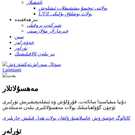
باشقىلار
پولاتنى تېخىمۇ پىششىقلاپ ئىشلەش
L/T/Z پولات بوشلۇق بۆلىكى
بىز ھەققىدە
شىركەت پروفىلى
خېرىدارلار مۇلازىمىتى
سىن
خەۋەرلەر
تۈرلەر
بىز بىلەن ئالاقىلىشىڭ
سوئال سوراش
Language
مەھسۇلاتلار
دۇنيا مىقياسىدا سانائەت، قۇرۇلۇش ۋە ئىشلەپچىقىرىش تۈرلىرى
ئۈچۈن گۇۋاھنامىلىك پولات مەھسۇلاتلىرى بىلەن تەمىنلەش
كاتالوگ چۈشۈرۈش
خاسلاشتۇرۇلغان پولات ھەل قىلىش چارىلىرى
تۈرلەر