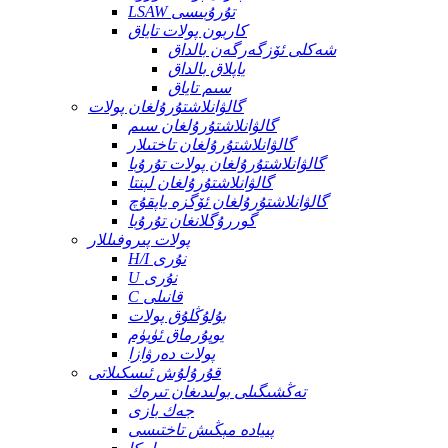
LSAW تۇرۇبىسى
كاربون پولات تاياق
شەكلى ئۆزگەرگەن بالداق
ياپلاق بالداق
سىم تاياق
گالۋانلاشتۇرۇلغان پولات
گالۋانلاشتۇرۇلغان سىم
گالۋانلاشتۇرۇلغان تاختىلار
گالۋانلاشتۇرۇلغان پولات تۇرۇبا
گالۋانلاشتۇرۇلغان لېنتا
گالۋانلاشتۇرۇلغان ئۆگزە ياپقۇچ
گوررۇگلانغان تۇرۇبا
پولات پىروفىللار
H/I نۇرى
U نۇرى
C قانىلى
بۇلۇڭلۇق پولات
يوپۇرماق ئۈيۈم
پولات دەرۋازا
قۇرۇلۇش ئىسكىلاتى
تەڭشىگىلى بولىدىغان تىرەك
جەك بازى
پىيادە مېڭىش تاختىسى