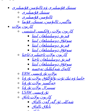
سىنىك قۇيمىلىرى ۋە ئاليۇمىن قۇيمىلىرى
سىنىك قۇيمىلىرى
ئاليۇمىن قۇيمىلىرى
ماگنىي، ئاليۇمىن، سىنىك، قۇيما
كاربون پولات
كاربون پولات رۇلكىسى/لېنتىسى
قىزىق دومىلىتىلغان لېنتا
سوغۇق دومىلىتىلغان لېنتا
قىزىق دومىلىتىلغان لېنتا
سوغۇق دومىلىتىلغان لېنتا
كاربون پولات تاختىلىرى/تاختا
قىزىق دومىلىتىلغان تاختا
سوغۇق دومىلىتىلغان لېنتا
كاتەك شەكىللىك تەخسە
ERW پولات تۇرۇبىسى
چاسا ۋە تىك تۆت بۇلۇڭلۇق پولات تۇرۇبا
چەڭسىز پولات تۇرۇبا
سىپىرال پولات تۇرۇبا
LSAW تۇرۇبىسى
كاربون پولات تاياق
شەكلى ئۆزگەرگەن بالداق
ياپلاق بالداق