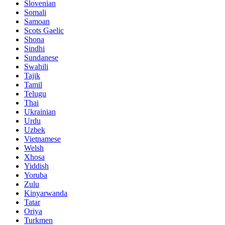
Slovenian
Somali
Samoan
Scots Gaelic
Shona
Sindhi
Sundanese
Swahili
Tajik
Tamil
Telugu
Thai
Ukrainian
Urdu
Uzbek
Vietnamese
Welsh
Xhosa
Yiddish
Yoruba
Zulu
Kinyarwanda
Tatar
Oriya
Turkmen