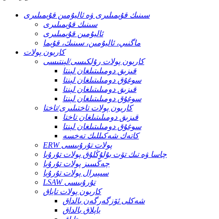
سىنىك قۇيمىلىرى ۋە ئاليۇمىن قۇيمىلىرى
سىنىك قۇيمىلىرى
ئاليۇمىن قۇيمىلىرى
ماگنىي، ئاليۇمىن، سىنىك، قۇيما
كاربون پولات
كاربون پولات رۇلكىسى/لېنتىسى
قىزىق دومىلىتىلغان لېنتا
سوغۇق دومىلىتىلغان لېنتا
قىزىق دومىلىتىلغان لېنتا
سوغۇق دومىلىتىلغان لېنتا
كاربون پولات تاختىلىرى/تاختا
قىزىق دومىلىتىلغان تاختا
سوغۇق دومىلىتىلغان لېنتا
كاتەك شەكىللىك تەخسە
ERW پولات تۇرۇبىسى
چاسا ۋە تىك تۆت بۇلۇڭلۇق پولات تۇرۇبا
چەڭسىز پولات تۇرۇبا
سىپىرال پولات تۇرۇبا
LSAW تۇرۇبىسى
كاربون پولات تاياق
شەكلى ئۆزگەرگەن بالداق
ياپلاق بالداق