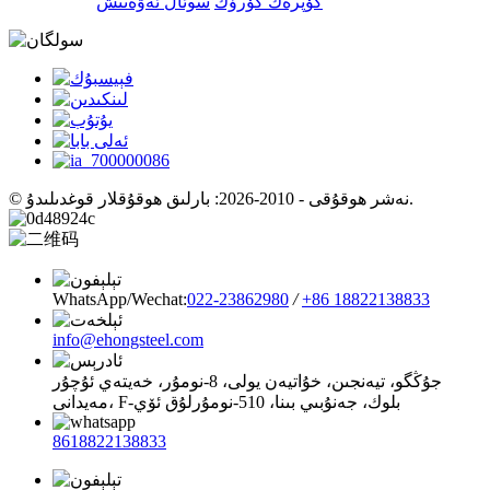
كۆپرەك كۆرۈڭ
سوئال ئەۋەتىش
© نەشر ھوقۇقى - 2010-2026: بارلىق ھوقۇقلار قوغدىلىدۇ.
WhatsApp/Wechat:
022-23862980
/
+86 18822138833
info@ehongsteel.com
جۇڭگو، تيەنجىن، خۇاتيەن يولى، 8-نومۇر، خەيتەي ئۇچۇر
مەيدانى، F-بلوك، جەنۇبىي بىنا، 510-نومۇرلۇق ئۆي
8618822138833