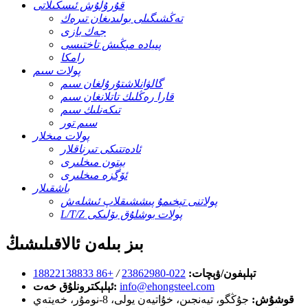
قۇرۇلۇش ئىسكىلاتى
تەڭشىگىلى بولىدىغان تىرەك
جەك بازى
پىيادە مېڭىش تاختىسى
رامكا
پولات سىم
گالۋانلاشتۇرۇلغان سىم
قارا رەڭلىك تاتلانغان سىم
تىكەنلىك سىم
سىم تور
پولات مىخلار
ئادەتتىكى تىرناقلار
بېتون مىخلىرى
ئۆگزە مىخلىرى
باشقىلار
پولاتنى تېخىمۇ پىششىقلاپ ئىشلەش
L/T/Z پولات بوشلۇق بۆلىكى
بىز بىلەن ئالاقىلىشىڭ
تېلېفون/ۋېچات:
022-23862980
/
+86 18822138833
info@ehongsteel.com
ئېلېكترونلۇق خەت:
قوشۇش:
جۇڭگو، تيەنجىن، خۇاتيەن يولى، 8-نومۇر، خەيتەي