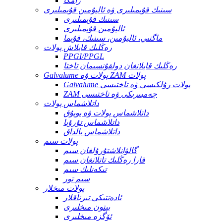
رامكا
سىنىك قۇيمىلىرى ۋە ئاليۇمىن قۇيمىلىرى
سىنىك قۇيمىلىرى
ئاليۇمىن قۇيمىلىرى
ماگنىي، ئاليۇمىن، سىنىك، قۇيما
رەڭلىك قاپلاش پولات
PPGI/PPGL
رەڭلىك قاپلانغان دولقۇنسىمان تاختا
Galvalume پولات ۋە ZAM پولات
Galvalume پولات رۇلكىسى ۋە تاختىسى
ZAM چەمبىرىكى ۋە تاختىسى
داتلاشماس پولات
داتلاشماس پولات ۋە يوپۇق
داتلاشماس تۇرۇبا
داتلاشماس بالداق
پولات سىم
گالۋانلاشتۇرۇلغان سىم
قارا رەڭلىك تاتلانغان سىم
تىكەنلىك سىم
سىم تور
پولات مىخلار
ئادەتتىكى تىرناقلار
بېتون مىخلىرى
ئۆگزە مىخلىرى