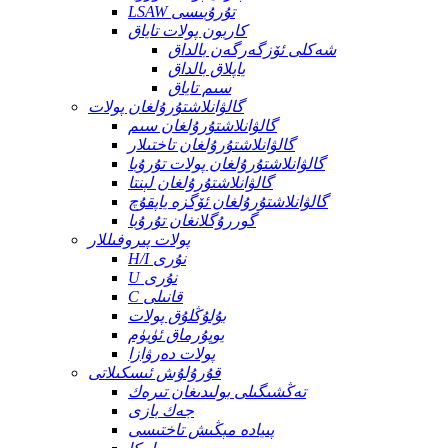
LSAW تۇرۇبىسى
كاربون پولات تاياق
شەكلى ئۆزگەرگەن بالداق
ياپلاق بالداق
سىم تاياق
گالۋانلاشتۇرۇلغان پولات
گالۋانلاشتۇرۇلغان سىم
گالۋانلاشتۇرۇلغان تاختىلار
گالۋانلاشتۇرۇلغان پولات تۇرۇبا
گالۋانلاشتۇرۇلغان لېنتا
گالۋانلاشتۇرۇلغان ئۆگزە ياپقۇچ
گوررۇگلانغان تۇرۇبا
پولات پىروفىللار
H/I نۇرى
U نۇرى
C قانىلى
بۇلۇڭلۇق پولات
يوپۇرماق ئۈيۈم
پولات دەرۋازا
قۇرۇلۇش ئىسكىلاتى
تەڭشىگىلى بولىدىغان تىرەك
جەك بازى
پىيادە مېڭىش تاختىسى