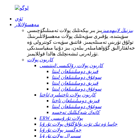
ئۆي
مەھسۇلاتلار
بىزنىڭ لايىھەمىز
بىز بىر بېكەتلىك پولات تەمىنلىگۈچىسى
سۈپىتىدە، يۇقىرى سۈپەتلىك پولات مەھسۇلاتلىرىنىڭ
تولۇق تۈرىنى تەمىنلەيمىز. قاتتىق سۈپەت كونترولى ۋە
خەلقئارالىق گۇۋاھنامىلەر بىلەن، بىز دۇنيا مىقياسىدىكى
تۈرلەرنى ئىشەنچلىك ھالدا قوللايمىز.
كاربون پولات
كاربون پولات رۇلكىسى/لېنتىسى
قىزىق دومىلىتىلغان لېنتا
سوغۇق دومىلىتىلغان لېنتا
قىزىق دومىلىتىلغان لېنتا
سوغۇق دومىلىتىلغان لېنتا
كاربون پولات تاختىلىرى/تاختا
قىزىق دومىلىتىلغان تاختا
سوغۇق دومىلىتىلغان لېنتا
كاتەك شەكىللىك تەخسە
ERW پولات تۇرۇبىسى
چاسا ۋە تىك تۆت بۇلۇڭلۇق پولات تۇرۇبا
چەڭسىز پولات تۇرۇبا
سىپىرال پولات تۇرۇبا