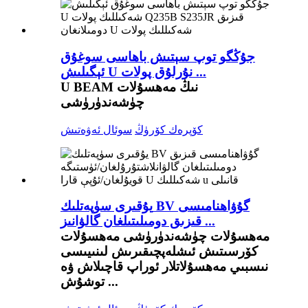
جۇڭگو توپ سېتىش باھاسى سوغۇق
ئېگىلىش U نۇرلۇق پولات ...
U BEAM نىڭ مەھسۇلات
چۈشەندۈرۈشى
كۆپرەك كۆرۈڭ
سوئال ئەۋەتىش
يۇقىرى سۈپەتلىك BV گۇۋاھنامىسى
قىزىق دومىلىتىلغان گالۋانىز ...
مەھسۇلات چۈشەندۈرۈشى مەھسۇلات
كۆرسىتىش ئىشلەپچىقىرىش لىنىيىسى
نىسبىي مەھسۇلاتلار ئوراپ قاچىلاش ۋە
توشۇش ...