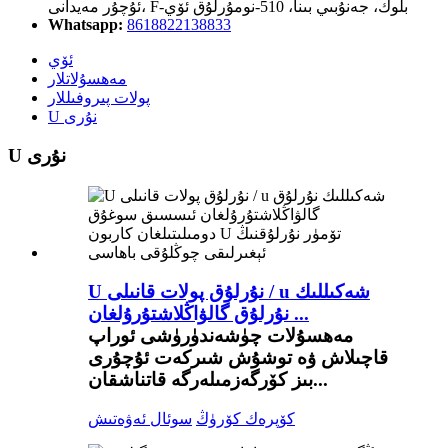
ئۇچۇر مەيدانى، F-بلوك، جەنۇبىي بىنا، 510-نومۇرلۇق ئۆي
Whatsapp:
8618822138833
ئۆي
مەھسۇلاتلار
پولات پىروفىللار
U نۇرى
U نۇرى
U نۇرلۇق پولات قانىلى / u شەكىللىك
نۇرلۇق گالۋاڭلاشتۇرۇلغان ...
مەھسۇلات چۈشەندۈرۈشى ئوراپ
قاچىلاش ۋە توشۇش شىركەت ئۇچۇرى
بىز كۆرگەزمىلەرگە قاتناشقان...
كۆپرەك كۆرۈڭ
سوئال ئەۋەتىش