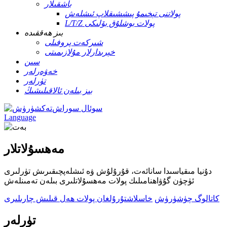
باشقىلار
پولاتنى تېخىمۇ پىششىقلاپ ئىشلەش
L/T/Z پولات بوشلۇق بۆلىكى
بىز ھەققىدە
شىركەت پروفىلى
خېرىدارلار مۇلازىمىتى
سىن
خەۋەرلەر
تۈرلەر
بىز بىلەن ئالاقىلىشىڭ
سوئال سوراش
Language
مەھسۇلاتلار
دۇنيا مىقياسىدا سانائەت، قۇرۇلۇش ۋە ئىشلەپچىقىرىش تۈرلىرى
ئۈچۈن گۇۋاھنامىلىك پولات مەھسۇلاتلىرى بىلەن تەمىنلەش
كاتالوگ چۈشۈرۈش
خاسلاشتۇرۇلغان پولات ھەل قىلىش چارىلىرى
تۈرلەر