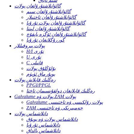
سىم تاياق
گالۋانلاشتۇرۇلغان پولات
گالۋانلاشتۇرۇلغان سىم
گالۋانلاشتۇرۇلغان تاختىلار
گالۋانلاشتۇرۇلغان پولات تۇرۇبا
گالۋانلاشتۇرۇلغان لېنتا
گالۋانلاشتۇرۇلغان ئۆگزە ياپقۇچ
گوررۇگلانغان تۇرۇبا
پولات پىروفىللار
H/I نۇرى
U نۇرى
C قانىلى
بۇلۇڭلۇق پولات
يوپۇرماق ئۈيۈم
رەڭلىك قاپلاش پولات
PPGI/PPGL
رەڭلىك قاپلانغان دولقۇنسىمان تاختا
Galvalume پولات ۋە ZAM پولات
Galvalume پولات رۇلكىسى ۋە تاختىسى
ZAM چەمبىرىكى ۋە تاختىسى
داتلاشماس پولات
داتلاشماس پولات ۋە يوپۇق
داتلاشماس تۇرۇبا
داتلاشماس بالداق