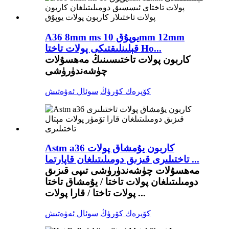
A36 8mm ms يوپۇق 10mm 12mm
قېلىنلىقتىكى پولات تاختا Ho...
كاربون پولات تاختىسىنىڭ مەھسۇلات
چۈشەندۈرۈشى
كۆپرەك كۆرۈڭ
سوئال ئەۋەتىش
Astm a36 كاربون يۇمشاق پولات
تاختىلىرى قىزىق دومىلىتىلغان قاپارتما ...
مەھسۇلات چۈشەندۈرۈشى تىپى قىزىق
دومىلىتىلغان پولات تاختا / يۇمشاق تاختا
پولات تاختا / قارا پولات ...
كۆپرەك كۆرۈڭ
سوئال ئەۋەتىش