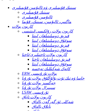
سىنىك قۇيمىلىرى ۋە ئاليۇمىن قۇيمىلىرى
سىنىك قۇيمىلىرى
ئاليۇمىن قۇيمىلىرى
ماگنىي، ئاليۇمىن، سىنىك، قۇيما
كاربون پولات
كاربون پولات رۇلكىسى/لېنتىسى
قىزىق دومىلىتىلغان لېنتا
سوغۇق دومىلىتىلغان لېنتا
قىزىق دومىلىتىلغان لېنتا
سوغۇق دومىلىتىلغان لېنتا
كاربون پولات تاختىلىرى/تاختا
قىزىق دومىلىتىلغان تاختا
سوغۇق دومىلىتىلغان لېنتا
كاتەك شەكىللىك تەخسە
ERW پولات تۇرۇبىسى
چاسا ۋە تىك تۆت بۇلۇڭلۇق پولات تۇرۇبا
چەڭسىز پولات تۇرۇبا
سىپىرال پولات تۇرۇبا
LSAW تۇرۇبىسى
كاربون پولات تاياق
شەكلى ئۆزگەرگەن بالداق
ياپلاق بالداق