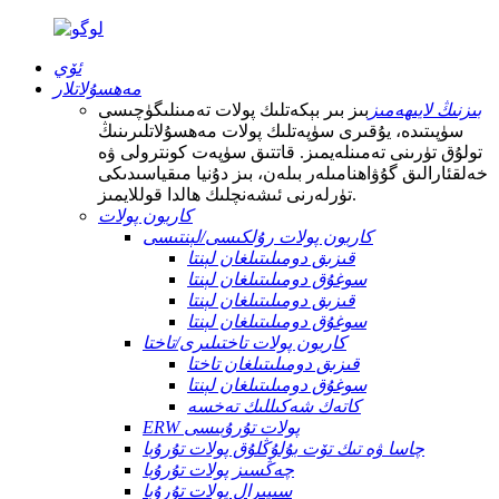
ئۆي
مەھسۇلاتلار
بىزنىڭ لايىھەمىز
بىز بىر بېكەتلىك پولات تەمىنلىگۈچىسى
سۈپىتىدە، يۇقىرى سۈپەتلىك پولات مەھسۇلاتلىرىنىڭ
تولۇق تۈرىنى تەمىنلەيمىز. قاتتىق سۈپەت كونترولى ۋە
خەلقئارالىق گۇۋاھنامىلەر بىلەن، بىز دۇنيا مىقياسىدىكى
تۈرلەرنى ئىشەنچلىك ھالدا قوللايمىز.
كاربون پولات
كاربون پولات رۇلكىسى/لېنتىسى
قىزىق دومىلىتىلغان لېنتا
سوغۇق دومىلىتىلغان لېنتا
قىزىق دومىلىتىلغان لېنتا
سوغۇق دومىلىتىلغان لېنتا
كاربون پولات تاختىلىرى/تاختا
قىزىق دومىلىتىلغان تاختا
سوغۇق دومىلىتىلغان لېنتا
كاتەك شەكىللىك تەخسە
ERW پولات تۇرۇبىسى
چاسا ۋە تىك تۆت بۇلۇڭلۇق پولات تۇرۇبا
چەڭسىز پولات تۇرۇبا
سىپىرال پولات تۇرۇبا