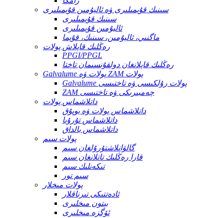
رامكا
سىنىك قۇيمىلىرى ۋە ئاليۇمىن قۇيمىلىرى
سىنىك قۇيمىلىرى
ئاليۇمىن قۇيمىلىرى
ماگنىي، ئاليۇمىن، سىنىك، قۇيما
رەڭلىك قاپلاش پولات
PPGI/PPGL
رەڭلىك قاپلانغان دولقۇنسىمان تاختا
Galvalume پولات ۋە ZAM پولات
Galvalume پولات رۇلكىسى ۋە تاختىسى
ZAM چەمبىرىكى ۋە تاختىسى
داتلاشماس پولات
داتلاشماس پولات ۋە يوپۇق
داتلاشماس تۇرۇبا
داتلاشماس بالداق
پولات سىم
گالۋانلاشتۇرۇلغان سىم
قارا رەڭلىك تاتلانغان سىم
تىكەنلىك سىم
سىم تور
پولات مىخلار
ئادەتتىكى تىرناقلار
بېتون مىخلىرى
ئۆگزە مىخلىرى