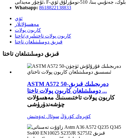
ئۇچۇر مەيدانى، F-بلوك، جەنۇبىي بىنا، 510-نومۇرلۇق ئۆي
Whatsapp:
8618822138833
ئۆي
مەھسۇلاتلار
كاربون پولات
كاربون پولات تاختىلىرى/تاختا
قىزىق دومىلىتىلغان تاختا
قىزىق دومىلىتىلغان تاختا
ASTM A572 50-دەرىجىلىك قىزىق
دومىلىتىلغان كاربون پولات تاختا ...
كاربون پولات تاختىسىنىڭ مەھسۇلات
چۈشەندۈرۈشى
كۆپرەك كۆرۈڭ
سوئال ئەۋەتىش