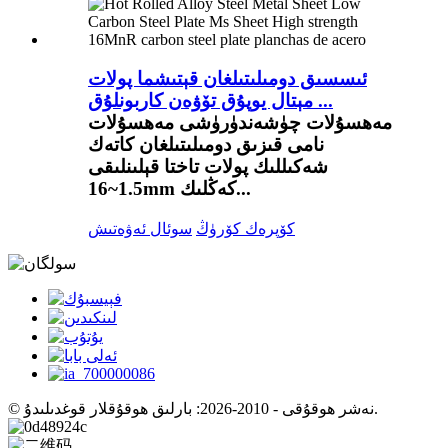
ئىسسىق دومىلىتىلغان قېتىشما پولات
مېتال يوپۇق تۆۋەن كاربونلۇق ...
مەھسۇلات چۈشەندۈرۈشى مەھسۇلات
نامى قىزىق دومىلىتىلغان كاتەك
شەكىللىك پولات تاختا قېلىنلىقى
1.5~16mm كەڭلىك...
كۆپرەك كۆرۈڭ
سوئال ئەۋەتىش
© نەشر ھوقۇقى - 2010-2026: بارلىق ھوقۇقلار قوغدىلىدۇ.