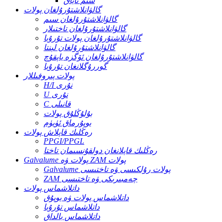
سىم تاياق
گالۋانلاشتۇرۇلغان پولات
گالۋانلاشتۇرۇلغان سىم
گالۋانلاشتۇرۇلغان تاختىلار
گالۋانلاشتۇرۇلغان پولات تۇرۇبا
گالۋانلاشتۇرۇلغان لېنتا
گالۋانلاشتۇرۇلغان ئۆگزە ياپقۇچ
گوررۇگلانغان تۇرۇبا
پولات پىروفىللار
H/I نۇرى
U نۇرى
C قانىلى
بۇلۇڭلۇق پولات
يوپۇرماق ئۈيۈم
رەڭلىك قاپلاش پولات
PPGI/PPGL
رەڭلىك قاپلانغان دولقۇنسىمان تاختا
Galvalume پولات ۋە ZAM پولات
Galvalume پولات رۇلكىسى ۋە تاختىسى
ZAM چەمبىرىكى ۋە تاختىسى
داتلاشماس پولات
داتلاشماس پولات ۋە يوپۇق
داتلاشماس تۇرۇبا
داتلاشماس بالداق