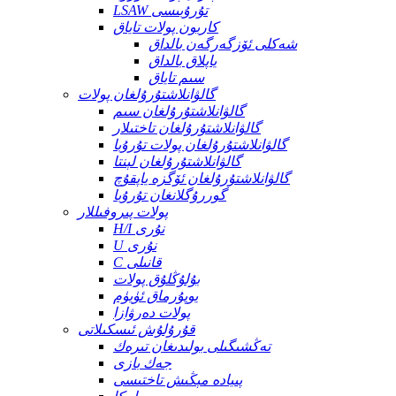
LSAW تۇرۇبىسى
كاربون پولات تاياق
شەكلى ئۆزگەرگەن بالداق
ياپلاق بالداق
سىم تاياق
گالۋانلاشتۇرۇلغان پولات
گالۋانلاشتۇرۇلغان سىم
گالۋانلاشتۇرۇلغان تاختىلار
گالۋانلاشتۇرۇلغان پولات تۇرۇبا
گالۋانلاشتۇرۇلغان لېنتا
گالۋانلاشتۇرۇلغان ئۆگزە ياپقۇچ
گوررۇگلانغان تۇرۇبا
پولات پىروفىللار
H/I نۇرى
U نۇرى
C قانىلى
بۇلۇڭلۇق پولات
يوپۇرماق ئۈيۈم
پولات دەرۋازا
قۇرۇلۇش ئىسكىلاتى
تەڭشىگىلى بولىدىغان تىرەك
جەك بازى
پىيادە مېڭىش تاختىسى