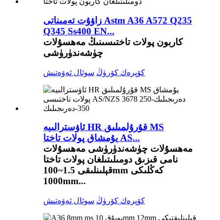
زاۋۇت تەمىناتى Astm A36 A572 Q235
Q345 Ss400 EN...
كاربون پولات تاختىسىنىڭ مەھسۇلات
چۈشەندۈرۈشى
كۆپرەك كۆرۈڭ
سوئال ئەۋەتىش
ئاۋسترالىيە HR قۇرۇلمىلىق MS
يۇمشاق پولات تاختا AS...
مەھسۇلات چۈشەندۈرۈشى مەھسۇلات
نامى قىزىق دومىلىتىلغان پولات تاختا
قېلىنلىقى 1.5~100mm كەڭلىكى
1000mm...
كۆپرەك كۆرۈڭ
سوئال ئەۋەتىش