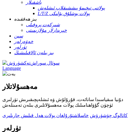
باشقىلار
پولاتنى تېخىمۇ پىششىقلاپ ئىشلەش
L/T/Z پولات بوشلۇق بۆلىكى
بىز ھەققىدە
شىركەت پروفىلى
خېرىدارلار مۇلازىمىتى
سىن
خەۋەرلەر
تۈرلەر
بىز بىلەن ئالاقىلىشىڭ
سوئال سوراش
Language
مەھسۇلاتلار
دۇنيا مىقياسىدا سانائەت، قۇرۇلۇش ۋە ئىشلەپچىقىرىش تۈرلىرى
ئۈچۈن گۇۋاھنامىلىك پولات مەھسۇلاتلىرى بىلەن تەمىنلەش
كاتالوگ چۈشۈرۈش
خاسلاشتۇرۇلغان پولات ھەل قىلىش چارىلىرى
تۈرلەر