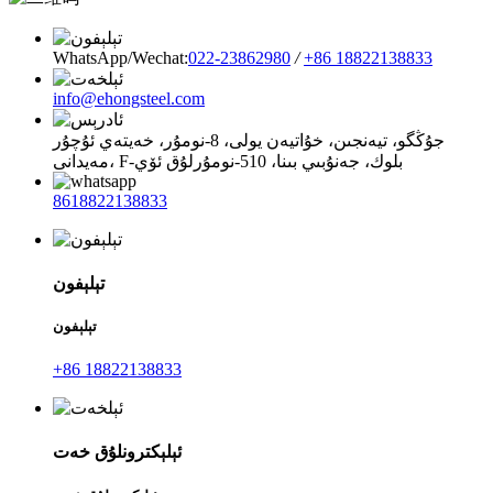
WhatsApp/Wechat:
022-23862980
/
+86 18822138833
info@ehongsteel.com
جۇڭگو، تيەنجىن، خۇاتيەن يولى، 8-نومۇر، خەيتەي ئۇچۇر
مەيدانى، F-بلوك، جەنۇبىي بىنا، 510-نومۇرلۇق ئۆي
8618822138833
تېلېفون
تېلېفون
+86 18822138833
ئېلېكترونلۇق خەت