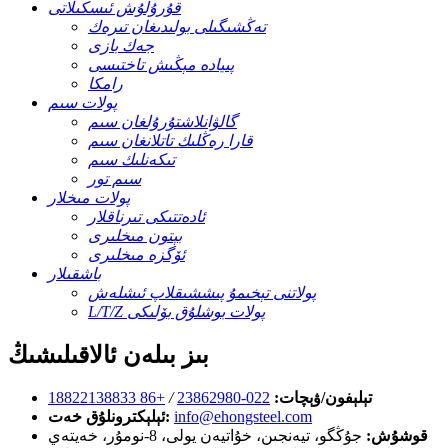
قۇرۇلۇش ئىسكىلاتى
تەڭشىگىلى بولىدىغان تىرەك
جەك بازى
پىيادە مېڭىش تاختىسى
رامكا
پولات سىم
گالۋانلاشتۇرۇلغان سىم
قارا رەڭلىك تاتلانغان سىم
تىكەنلىك سىم
سىم تور
پولات مىخلار
ئادەتتىكى تىرناقلار
بېتون مىخلىرى
ئۆگزە مىخلىرى
باشقىلار
پولاتنى تېخىمۇ پىششىقلاپ ئىشلەش
L/T/Z پولات بوشلۇق بۆلىكى
بىز بىلەن ئالاقىلىشىڭ
تېلېفون/ۋېچات:
022-23862980
/
+86 18822138833
info@ehongsteel.com
ئېلېكترونلۇق خەت:
قوشۇش:
جۇڭگو، تيەنجىن، خۇاتيەن يولى، 8-نومۇر، خەيتەي