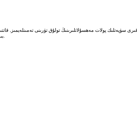
قىرى سۈپەتلىك پولات مەھسۇلاتلىرىنىڭ تولۇق تۈرىنى تەمىنلەيمىز. قاتت
بىز دۇنيا مىقياسىدىكى تۈرلەرنى ئىشەنچلىك ھالدا قوللايمىز.