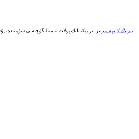
بىزنىڭ لايىھەمىز
بىز بىر بېكەتلىك پولات تەمىنلىگۈچىسى سۈپىتىدە، يۇ