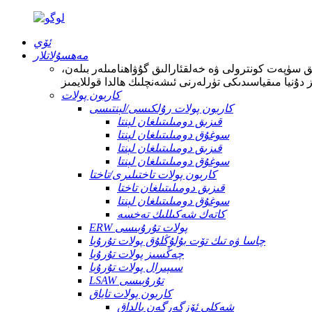
ئۆي
مەھسۇلاتلار
ىق سۈپەت كونترولى ۋە خەلقئارالىق گۇۋاھنامىلەر بىلەن،
كاربون پولات
كاربون پولات رۇلكىسى/لېنتىسى
قىزىق دومىلىتىلغان لېنتا
سوغۇق دومىلىتىلغان لېنتا
قىزىق دومىلىتىلغان لېنتا
سوغۇق دومىلىتىلغان لېنتا
كاربون پولات تاختىلىرى/تاختا
قىزىق دومىلىتىلغان تاختا
سوغۇق دومىلىتىلغان لېنتا
كاتەك شەكىللىك تەخسە
ERW پولات تۇرۇبىسى
چاسا ۋە تىك تۆت بۇلۇڭلۇق پولات تۇرۇبا
چەڭسىز پولات تۇرۇبا
سىپىرال پولات تۇرۇبا
LSAW تۇرۇبىسى
كاربون پولات تاياق
شەكلى ئۆزگەرگەن بالداق