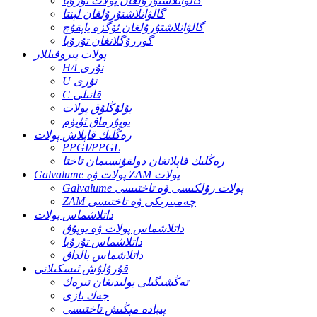
گالۋانلاشتۇرۇلغان پولات تۇرۇبا
گالۋانلاشتۇرۇلغان لېنتا
گالۋانلاشتۇرۇلغان ئۆگزە ياپقۇچ
گوررۇگلانغان تۇرۇبا
پولات پىروفىللار
H/I نۇرى
U نۇرى
C قانىلى
بۇلۇڭلۇق پولات
يوپۇرماق ئۈيۈم
رەڭلىك قاپلاش پولات
PPGI/PPGL
رەڭلىك قاپلانغان دولقۇنسىمان تاختا
Galvalume پولات ۋە ZAM پولات
Galvalume پولات رۇلكىسى ۋە تاختىسى
ZAM چەمبىرىكى ۋە تاختىسى
داتلاشماس پولات
داتلاشماس پولات ۋە يوپۇق
داتلاشماس تۇرۇبا
داتلاشماس بالداق
قۇرۇلۇش ئىسكىلاتى
تەڭشىگىلى بولىدىغان تىرەك
جەك بازى
پىيادە مېڭىش تاختىسى