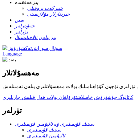
بىز ھەققىدە
شىركەت پروفىلى
خېرىدارلار مۇلازىمىتى
سىن
خەۋەرلەر
تۈرلەر
بىز بىلەن ئالاقىلىشىڭ
سوئال سوراش
Language
مەھسۇلاتلار
 تۈرلىرى ئۈچۈن گۇۋاھنامىلىك پولات مەھسۇلاتلىرى بىلەن تەمىنلەش
كاتالوگ چۈشۈرۈش
خاسلاشتۇرۇلغان پولات ھەل قىلىش چارىلىرى
تۈرلەر
سىنىك قۇيمىلىرى ۋە ئاليۇمىن قۇيمىلىرى
سىنىك قۇيمىلىرى
ئاليۇمىن قۇيمىلىرى