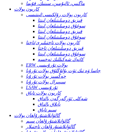
ماگنىي، ئاليۇمىن، سىنىك، قۇيما
كاربون پولات
كاربون پولات رۇلكىسى/لېنتىسى
قىزىق دومىلىتىلغان لېنتا
سوغۇق دومىلىتىلغان لېنتا
قىزىق دومىلىتىلغان لېنتا
سوغۇق دومىلىتىلغان لېنتا
كاربون پولات تاختىلىرى/تاختا
قىزىق دومىلىتىلغان تاختا
سوغۇق دومىلىتىلغان لېنتا
كاتەك شەكىللىك تەخسە
ERW پولات تۇرۇبىسى
چاسا ۋە تىك تۆت بۇلۇڭلۇق پولات تۇرۇبا
چەڭسىز پولات تۇرۇبا
سىپىرال پولات تۇرۇبا
LSAW تۇرۇبىسى
كاربون پولات تاياق
شەكلى ئۆزگەرگەن بالداق
ياپلاق بالداق
سىم تاياق
گالۋانلاشتۇرۇلغان پولات
گالۋانلاشتۇرۇلغان سىم
گالۋانلاشتۇرۇلغان تاختىلار