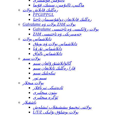
ئاليۇمىن قۇيمىلىرى
ماگنىي، ئاليۇمىن، سىنىك، قۇيما
رەڭلىك قاپلاش پولات
PPGI/PPGL
رەڭلىك قاپلانغان دولقۇنسىمان تاختا
Galvalume پولات ۋە ZAM پولات
Galvalume پولات رۇلكىسى ۋە تاختىسى
ZAM چەمبىرىكى ۋە تاختىسى
داتلاشماس پولات
داتلاشماس پولات ۋە يوپۇق
داتلاشماس تۇرۇبا
داتلاشماس بالداق
پولات سىم
گالۋانلاشتۇرۇلغان سىم
قارا رەڭلىك تاتلانغان سىم
تىكەنلىك سىم
سىم تور
پولات مىخلار
ئادەتتىكى تىرناقلار
بېتون مىخلىرى
ئۆگزە مىخلىرى
باشقىلار
پولاتنى تېخىمۇ پىششىقلاپ ئىشلەش
L/T/Z پولات بوشلۇق بۆلىكى