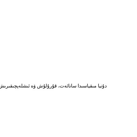
دۇنيا مىقياسىدا سانائەت، قۇرۇلۇش ۋە ئىشلەپچىقىرىش