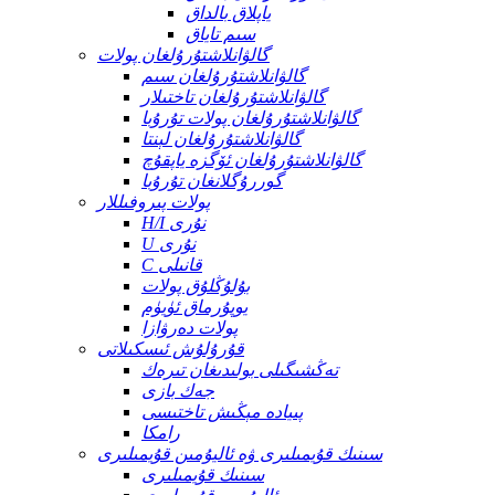
ياپلاق بالداق
سىم تاياق
گالۋانلاشتۇرۇلغان پولات
گالۋانلاشتۇرۇلغان سىم
گالۋانلاشتۇرۇلغان تاختىلار
گالۋانلاشتۇرۇلغان پولات تۇرۇبا
گالۋانلاشتۇرۇلغان لېنتا
گالۋانلاشتۇرۇلغان ئۆگزە ياپقۇچ
گوررۇگلانغان تۇرۇبا
پولات پىروفىللار
H/I نۇرى
U نۇرى
C قانىلى
بۇلۇڭلۇق پولات
يوپۇرماق ئۈيۈم
پولات دەرۋازا
قۇرۇلۇش ئىسكىلاتى
تەڭشىگىلى بولىدىغان تىرەك
جەك بازى
پىيادە مېڭىش تاختىسى
رامكا
سىنىك قۇيمىلىرى ۋە ئاليۇمىن قۇيمىلىرى
سىنىك قۇيمىلىرى