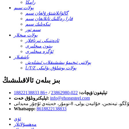
رامكا
پولات سىم
گالۋانلاشتۇرۇلغان سىم
قارا رەڭلىك تاتلانغان سىم
تىكەنلىك سىم
سىم تور
پولات مىخلار
ئادەتتىكى تىرناقلار
بېتون مىخلىرى
ئۆگزە مىخلىرى
باشقىلار
پولاتنى تېخىمۇ پىششىقلاپ ئىشلەش
L/T/Z پولات بوشلۇق بۆلىكى
بىز بىلەن ئالاقىلىشىڭ
تېلېفون/ۋېچات:
022-23862980
/
+86 18822138833
info@ehongsteel.com
ئېلېكترونلۇق خەت:
Whatsapp:
8618822138833
ئۆي
مەھسۇلاتلار