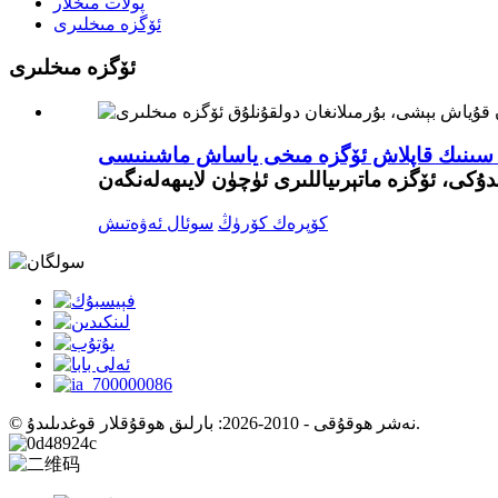
پولات مىخلار
ئۆگزە مىخلىرى
ئۆگزە مىخلىرى
كۆپرەك كۆرۈڭ
سوئال ئەۋەتىش
© نەشر ھوقۇقى - 2010-2026: بارلىق ھوقۇقلار قوغدىلىدۇ.