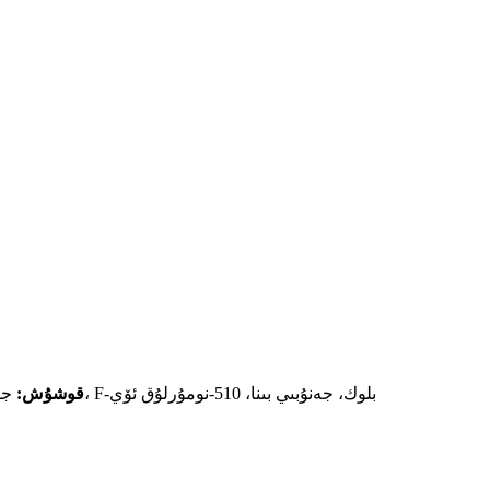
جۇڭگو، تيەنجىن، خۇاتيەن يولى، 8-نومۇر، خەيتەي ئۇچۇر مەيدانى، F-بلوك، جەنۇبىي بىنا، 510-نومۇرلۇق ئۆي
قوشۇش: