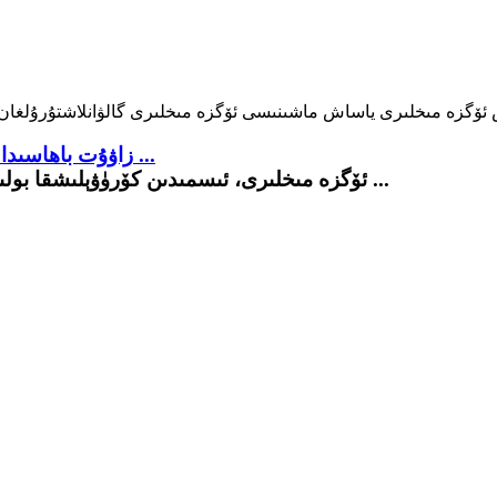
زاۋۇت باھاسىدا سىنىك قاپلاش ئۆگزە مىخى ياساش ماشىنىسى ...
ئۆگزە مىخلىرى، ئىسمىدىن كۆرۈۋېلىشقا بولىدۇكى، ئۆگزە ماتېرىياللىرى ئۈچۈن لايىھەلەنگەن ...