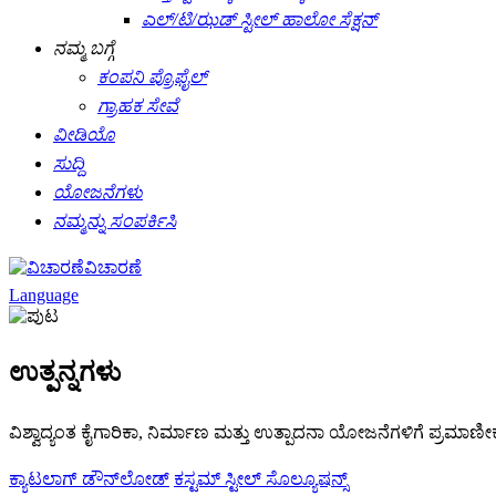
ಎಲ್/ಟಿ/ಝಡ್ ಸ್ಟೀಲ್ ಹಾಲೋ ಸೆಕ್ಷನ್
ನಮ್ಮ ಬಗ್ಗೆ
ಕಂಪನಿ ಪ್ರೊಫೈಲ್
ಗ್ರಾಹಕ ಸೇವೆ
ವೀಡಿಯೊ
ಸುದ್ದಿ
ಯೋಜನೆಗಳು
ನಮ್ಮನ್ನು ಸಂಪರ್ಕಿಸಿ
ವಿಚಾರಣೆ
Language
ಉತ್ಪನ್ನಗಳು
ವಿಶ್ವಾದ್ಯಂತ ಕೈಗಾರಿಕಾ, ನಿರ್ಮಾಣ ಮತ್ತು ಉತ್ಪಾದನಾ ಯೋಜನೆಗಳಿಗೆ ಪ್ರಮಾಣೀಕ
ಕ್ಯಾಟಲಾಗ್ ಡೌನ್‌ಲೋಡ್
ಕಸ್ಟಮ್ ಸ್ಟೀಲ್ ಸೊಲ್ಯೂಷನ್ಸ್