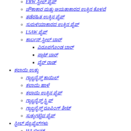
ERW ಸ್ಟೀಲ್ ಪೈಪ್
ಚೌಕಾಕಾರ ಮತ್ತು ಆಯತಾಕಾರದ ಉಕ್ಕಿನ ಕೊಳವೆ
ತಡೆರಹಿತ ಉಕ್ಕಿನ ಪೈಪ್
ಸುರುಳಿಯಾಕಾರದ ಉಕ್ಕಿನ ಪೈಪ್
LSAW ಪೈಪ್
ಕಾರ್ಬನ್ ಸ್ಟೀಲ್ ಬಾರ್
ವಿರೂಪಗೊಂಡ ಬಾರ್
ಫ್ಲಾಟ್ ಬಾರ್
ವೈರ್ ರಾಡ್
ಕಲಾಯಿ ಉಕ್ಕು
ಗ್ಯಾಲ್ವನೈಸ್ಡ್ ಕಾಯಿಲ್
ಕಲಾಯಿ ಹಾಳೆ
ಕಲಾಯಿ ಉಕ್ಕಿನ ಪೈಪ್
ಗ್ಯಾಲ್ವನೈಸ್ಡ್ ಸ್ಟ್ರಿಪ್
ಗ್ಯಾಲ್ವನೈಸ್ಡ್ ರೂಫಿಂಗ್ ಶೀಟ್
ಸುಕ್ಕುಗಟ್ಟಿದ ಪೈಪ್
ಸ್ಟೀಲ್ ಪ್ರೊಫೈಲ್‌ಗಳು
H/I ಬೀಮ್