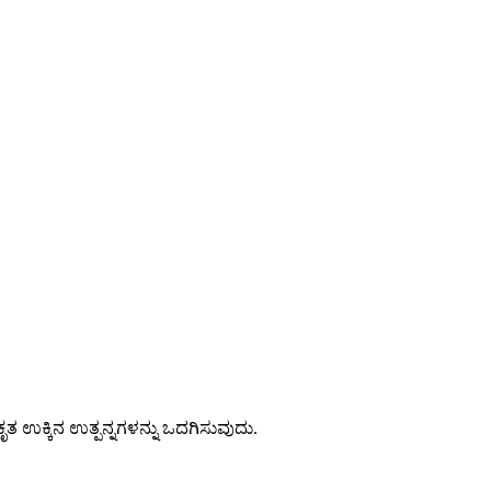
ೃತ ಉಕ್ಕಿನ ಉತ್ಪನ್ನಗಳನ್ನು ಒದಗಿಸುವುದು.