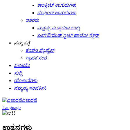
ಕಾಂಕ್ರೀಟ್ ಉಗುರುಗಳು
ರೂಫಿಂಗ್ ಉಗುರುಗಳು
ಇತರರು
ಮತ್ತಷ್ಟು ಸಂಸ್ಕರಣಾ ಉಕ್ಕು
ಎಲ್/ಟಿ/ಝಡ್ ಸ್ಟೀಲ್ ಹಾಲೋ ಸೆಕ್ಷನ್
ನಮ್ಮ ಬಗ್ಗೆ
ಕಂಪನಿ ಪ್ರೊಫೈಲ್
ಗ್ರಾಹಕ ಸೇವೆ
ವೀಡಿಯೊ
ಸುದ್ದಿ
ಯೋಜನೆಗಳು
ನಮ್ಮನ್ನು ಸಂಪರ್ಕಿಸಿ
ವಿಚಾರಣೆ
Language
ಉತ್ಪನ್ನಗಳು