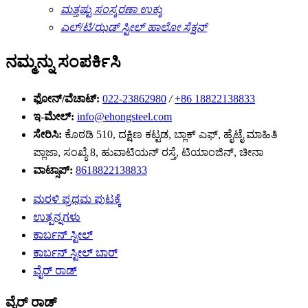
ಮತ್ತಷ್ಟು ಸಂಸ್ಕರಣಾ ಉಕ್ಕು
ಎಲ್/ಟಿ/ಝಡ್ ಸ್ಟೀಲ್ ಹಾಲೋ ಸೆಕ್ಷನ್
ನಮ್ಮನ್ನು ಸಂಪರ್ಕಿಸಿ
ಫೋನ್/ವೆಚಾಟ್:
022-23862980
/
+86 18822138833
ಇ-ಮೇಲ್:
info@ehongsteel.com
ಸೇರಿಸಿ:
ಕೊಠಡಿ 510, ದಕ್ಷಿಣ ಕಟ್ಟಡ, ಬ್ಲಾಕ್ ಎಫ್, ಹೈಟೈ ಮಾಹಿತಿ
ಪ್ಲಾಜಾ, ಸಂಖ್ಯೆ 8, ಹುವಾಟಿಯನ್ ರಸ್ತೆ, ಟಿಯಾಂಜಿನ್, ಚೀನಾ
ವಾಟ್ಸಾಪ್:
8618822138833
ಮರಳಿ ಪ್ರಥಮ ಪುಟಕ್ಕೆ
ಉತ್ಪನ್ನಗಳು
ಕಾರ್ಬನ್ ಸ್ಟೀಲ್
ಕಾರ್ಬನ್ ಸ್ಟೀಲ್ ಬಾರ್
ವೈರ್ ರಾಡ್
ವೈರ್ ರಾಡ್