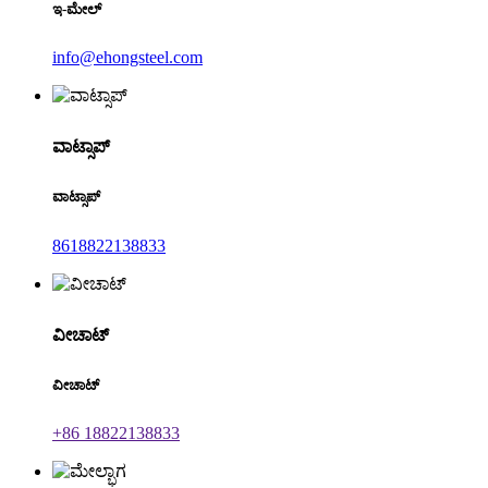
ಇ-ಮೇಲ್
info@ehongsteel.com
ವಾಟ್ಸಾಪ್
ವಾಟ್ಸಾಪ್
8618822138833
ವೀಚಾಟ್
ವೀಚಾಟ್
+86 18822138833