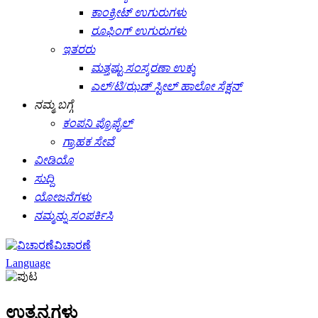
ಕಾಂಕ್ರೀಟ್ ಉಗುರುಗಳು
ರೂಫಿಂಗ್ ಉಗುರುಗಳು
ಇತರರು
ಮತ್ತಷ್ಟು ಸಂಸ್ಕರಣಾ ಉಕ್ಕು
ಎಲ್/ಟಿ/ಝಡ್ ಸ್ಟೀಲ್ ಹಾಲೋ ಸೆಕ್ಷನ್
ನಮ್ಮ ಬಗ್ಗೆ
ಕಂಪನಿ ಪ್ರೊಫೈಲ್
ಗ್ರಾಹಕ ಸೇವೆ
ವೀಡಿಯೊ
ಸುದ್ದಿ
ಯೋಜನೆಗಳು
ನಮ್ಮನ್ನು ಸಂಪರ್ಕಿಸಿ
ವಿಚಾರಣೆ
Language
ಉತ್ಪನ್ನಗಳು