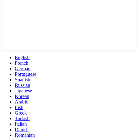
English
French
German
Portuguese
Spanish
Russian
Japanese
Korean
Arabic
Irish
Greek
Turkish
Italian
Danish
Romanian