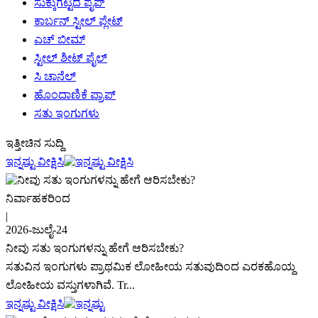
ಸುಕ್ಕುಗಟ್ಟಿದ ಪೈಪ್
ಕಾರ್ಬನ್ ಸ್ಟೀಲ್ ಪ್ಲೇಟ್
ಎಚ್ ಬೀಮ್
ಸ್ಟೀಲ್ ಶೀಟ್ ಪೈಲ್
ಸಿ ಚಾನೆಲ್
ಹೊಂದಾಣಿಕೆ ಪ್ರಾಪ್
ಸತು ಇಂಗುಗಳು
ಇತ್ತೀಚಿನ ಸುದ್ದಿ
ಇನ್ನಷ್ಟು ವೀಕ್ಷಿಸಿ
ನಿರ್ವಾಹಕರಿಂದ
|
2026-ಜುಲೈ-24
ನೀವು ಸತು ಇಂಗುಗಳನ್ನು ಹೇಗೆ ಆರಿಸಬೇಕು?
ಸತುವಿನ ಇಂಗುಗಳು ಪ್ರಾಥಮಿಕ ಲೋಹೀಯ ಸತುವುದಿಂದ ಎರಕಹೊಯ್ದ
ಲೋಹೀಯ ವಸ್ತುಗಳಾಗಿವೆ. Tr...
ಇನ್ನಷ್ಟು ವೀಕ್ಷಿಸಿ