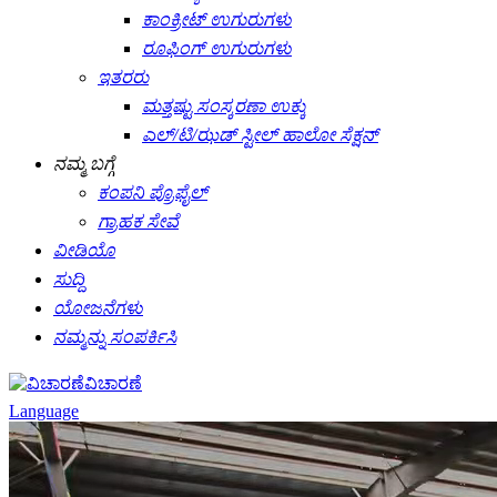
ಕಾಂಕ್ರೀಟ್ ಉಗುರುಗಳು
ರೂಫಿಂಗ್ ಉಗುರುಗಳು
ಇತರರು
ಮತ್ತಷ್ಟು ಸಂಸ್ಕರಣಾ ಉಕ್ಕು
ಎಲ್/ಟಿ/ಝಡ್ ಸ್ಟೀಲ್ ಹಾಲೋ ಸೆಕ್ಷನ್
ನಮ್ಮ ಬಗ್ಗೆ
ಕಂಪನಿ ಪ್ರೊಫೈಲ್
ಗ್ರಾಹಕ ಸೇವೆ
ವೀಡಿಯೊ
ಸುದ್ದಿ
ಯೋಜನೆಗಳು
ನಮ್ಮನ್ನು ಸಂಪರ್ಕಿಸಿ
ವಿಚಾರಣೆ
Language