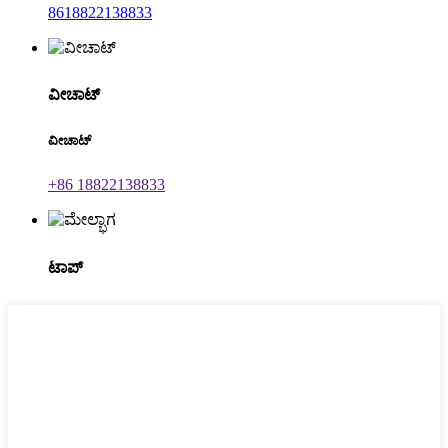
8618822138833
ವೀಚಾಟ್
ವೀಚಾಟ್
+86 18822138833
ಟಾಪ್