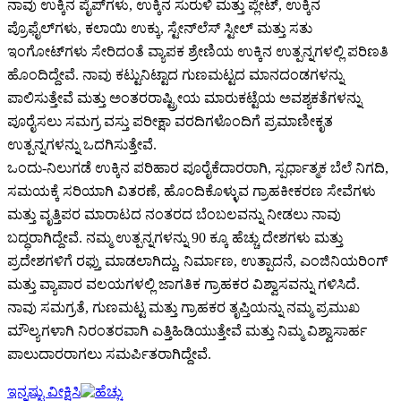
ನಾವು ಉಕ್ಕಿನ ಪೈಪ್‌ಗಳು, ಉಕ್ಕಿನ ಸುರುಳಿ ಮತ್ತು ಪ್ಲೇಟ್, ಉಕ್ಕಿನ
ಪ್ರೊಫೈಲ್‌ಗಳು, ಕಲಾಯಿ ಉಕ್ಕು, ಸ್ಟೇನ್‌ಲೆಸ್ ಸ್ಟೀಲ್ ಮತ್ತು ಸತು
ಇಂಗೋಟ್‌ಗಳು ಸೇರಿದಂತೆ ವ್ಯಾಪಕ ಶ್ರೇಣಿಯ ಉಕ್ಕಿನ ಉತ್ಪನ್ನಗಳಲ್ಲಿ ಪರಿಣತಿ
ಹೊಂದಿದ್ದೇವೆ. ನಾವು ಕಟ್ಟುನಿಟ್ಟಾದ ಗುಣಮಟ್ಟದ ಮಾನದಂಡಗಳನ್ನು
ಪಾಲಿಸುತ್ತೇವೆ ಮತ್ತು ಅಂತರರಾಷ್ಟ್ರೀಯ ಮಾರುಕಟ್ಟೆಯ ಅವಶ್ಯಕತೆಗಳನ್ನು
ಪೂರೈಸಲು ಸಮಗ್ರ ವಸ್ತು ಪರೀಕ್ಷಾ ವರದಿಗಳೊಂದಿಗೆ ಪ್ರಮಾಣೀಕೃತ
ಉತ್ಪನ್ನಗಳನ್ನು ಒದಗಿಸುತ್ತೇವೆ.
ಒಂದು-ನಿಲುಗಡೆ ಉಕ್ಕಿನ ಪರಿಹಾರ ಪೂರೈಕೆದಾರರಾಗಿ, ಸ್ಪರ್ಧಾತ್ಮಕ ಬೆಲೆ ನಿಗದಿ,
ಸಮಯಕ್ಕೆ ಸರಿಯಾಗಿ ವಿತರಣೆ, ಹೊಂದಿಕೊಳ್ಳುವ ಗ್ರಾಹಕೀಕರಣ ಸೇವೆಗಳು
ಮತ್ತು ವೃತ್ತಿಪರ ಮಾರಾಟದ ನಂತರದ ಬೆಂಬಲವನ್ನು ನೀಡಲು ನಾವು
ಬದ್ಧರಾಗಿದ್ದೇವೆ. ನಮ್ಮ ಉತ್ಪನ್ನಗಳನ್ನು 90 ಕ್ಕೂ ಹೆಚ್ಚು ದೇಶಗಳು ಮತ್ತು
ಪ್ರದೇಶಗಳಿಗೆ ರಫ್ತು ಮಾಡಲಾಗಿದ್ದು, ನಿರ್ಮಾಣ, ಉತ್ಪಾದನೆ, ಎಂಜಿನಿಯರಿಂಗ್
ಮತ್ತು ವ್ಯಾಪಾರ ವಲಯಗಳಲ್ಲಿ ಜಾಗತಿಕ ಗ್ರಾಹಕರ ವಿಶ್ವಾಸವನ್ನು ಗಳಿಸಿದೆ.
ನಾವು ಸಮಗ್ರತೆ, ಗುಣಮಟ್ಟ ಮತ್ತು ಗ್ರಾಹಕರ ತೃಪ್ತಿಯನ್ನು ನಮ್ಮ ಪ್ರಮುಖ
ಮೌಲ್ಯಗಳಾಗಿ ನಿರಂತರವಾಗಿ ಎತ್ತಿಹಿಡಿಯುತ್ತೇವೆ ಮತ್ತು ನಿಮ್ಮ ವಿಶ್ವಾಸಾರ್ಹ
ಪಾಲುದಾರರಾಗಲು ಸಮರ್ಪಿತರಾಗಿದ್ದೇವೆ.
ಇನ್ನಷ್ಟು ವೀಕ್ಷಿಸಿ