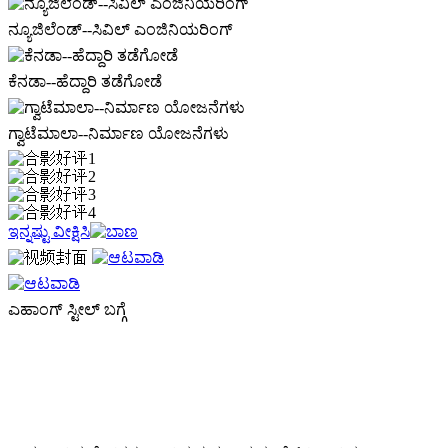
ನ್ಯೂಜಿಲೆಂಡ್--ಸಿವಿಲ್ ಎಂಜಿನಿಯರಿಂಗ್
ಕೆನಡಾ--ಹೆದ್ದಾರಿ ತಡೆಗೋಡೆ
ಗ್ವಾಟೆಮಾಲಾ--ನಿರ್ಮಾಣ ಯೋಜನೆಗಳು
ಇನ್ನಷ್ಟು ವೀಕ್ಷಿಸಿ
ಎಹಾಂಗ್ ಸ್ಟೀಲ್ ಬಗ್ಗೆ
2004 ರಲ್ಲಿ ಸ್ಥಾಪನೆಯಾದ ನಾವು ಚೀನಾದ ಟಿಯಾಂಜಿನ್‌ನಲ್ಲಿ ನೆಲೆಸಿರುವ
ವೃತ್ತಿಪರ ಸ್ಟೀಲ್ ಸಪ್ಲೈರಾಂಡೆಕ್ಸ್‌ಪೋರ್ಟರ್ ಆಗಿದ್ದೇವೆ.