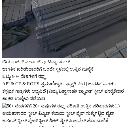
ಟಿಯಾಂಜಿನ್ ಎಹಾಂಗ್ ಇಂಟರ್ನ್ಯಾಷನಲ್
ಜಾಗತಿಕ ಖರೀದಿದಾರರಿಗೆ ಒಂದೇ ಸ್ಥಳದಲ್ಲಿ ಉಕ್ಕಿನ ಪೂರೈಕೆ
ಒಟ್ಟು 90+ ದೇಶಗಳಿಗೆ ರಫ್ತು
API & CE & ROHS ಪ್ರಮಾಣೀಕೃತ | ಫ್ಯಾಕ್ಟರಿ ನೇರ | ಜಾಗತಿಕ ಸಾಗಣೆ |
ಕಸ್ಟಮ್ ಗಾತ್ರಗಳು ಲಭ್ಯವಿದೆ | ನಿಮ್ಮ ವಿಶ್ವಾಸಾರ್ಹ ಬ್ರ್ಯಾಂಡ್ ಸ್ಟೀಲ್ ಪೂರೈಕೆದಾರ
ಉಚಿತ ಉಲ್ಲೇಖ ಪಡೆಯಿರಿ
ಆಯತಾಕಾರದ ಸ್ಟೀಲ್ ಟ್ಯೂಬ್ ಕಲಾಯಿ ಸ್ಟೀಲ್ ಪೈಪ್ ಸುಕ್ಕುಗಟ್ಟಿದ ಪೈಪ್
ಕಾರ್ಬನ್ ಸ್ಟೀಲ್ ಪ್ಲೇಟ್ ಸ್ಟೀಲ್ ಶೀಟ್ ಪೈಲ್ ಸಿ ಚಾನೆಲ್ ಹೊಂದಾಣಿಕೆ