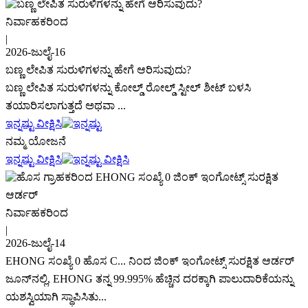
ನಿರ್ವಾಹಕರಿಂದ
|
2026-ಜುಲೈ-16
ಬಣ್ಣ ಲೇಪಿತ ಸುರುಳಿಗಳನ್ನು ಹೇಗೆ ಆರಿಸುವುದು?
ಬಣ್ಣ ಲೇಪಿತ ಸುರುಳಿಗಳನ್ನು ಕೋಲ್ಡ್ ರೋಲ್ಡ್ ಸ್ಟೀಲ್ ಶೀಟ್ ಬಳಸಿ
ತಯಾರಿಸಲಾಗುತ್ತದೆ ಅಥವಾ ...
ಇನ್ನಷ್ಟು ವೀಕ್ಷಿಸಿ
ನಮ್ಮ ಯೋಜನೆ
ಇನ್ನಷ್ಟು ವೀಕ್ಷಿಸಿ
ನಿರ್ವಾಹಕರಿಂದ
|
2026-ಜುಲೈ-14
EHONG ಸಂಖ್ಯೆ 0 ಹೊಸ C... ನಿಂದ ಜಿಂಕ್ ಇಂಗೋಟ್ಸ್ ಸುರಕ್ಷಿತ ಆರ್ಡರ್
ಜೂನ್‌ನಲ್ಲಿ, EHONG ತನ್ನ 99.995% ಹೆಚ್ಚಿನ ದರಕ್ಕಾಗಿ ಪಾಲುದಾರಿಕೆಯನ್ನು
ಯಶಸ್ವಿಯಾಗಿ ಸ್ಥಾಪಿಸಿತು...