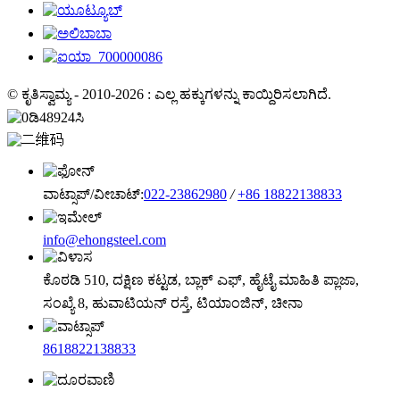
© ಕೃತಿಸ್ವಾಮ್ಯ - 2010-2026 : ಎಲ್ಲ ಹಕ್ಕುಗಳನ್ನು ಕಾಯ್ದಿರಿಸಲಾಗಿದೆ.
ವಾಟ್ಸಾಪ್/ವೀಚಾಟ್:
022-23862980
/
+86 18822138833
info@ehongsteel.com
ಕೊಠಡಿ 510, ದಕ್ಷಿಣ ಕಟ್ಟಡ, ಬ್ಲಾಕ್ ಎಫ್, ಹೈಟೈ ಮಾಹಿತಿ ಪ್ಲಾಜಾ,
ಸಂಖ್ಯೆ 8, ಹುವಾಟಿಯನ್ ರಸ್ತೆ, ಟಿಯಾಂಜಿನ್, ಚೀನಾ
8618822138833