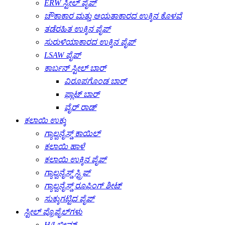
ERW ಸ್ಟೀಲ್ ಪೈಪ್
ಚೌಕಾಕಾರ ಮತ್ತು ಆಯತಾಕಾರದ ಉಕ್ಕಿನ ಕೊಳವೆ
ತಡೆರಹಿತ ಉಕ್ಕಿನ ಪೈಪ್
ಸುರುಳಿಯಾಕಾರದ ಉಕ್ಕಿನ ಪೈಪ್
LSAW ಪೈಪ್
ಕಾರ್ಬನ್ ಸ್ಟೀಲ್ ಬಾರ್
ವಿರೂಪಗೊಂಡ ಬಾರ್
ಫ್ಲಾಟ್ ಬಾರ್
ವೈರ್ ರಾಡ್
ಕಲಾಯಿ ಉಕ್ಕು
ಗ್ಯಾಲ್ವನೈಸ್ಡ್ ಕಾಯಿಲ್
ಕಲಾಯಿ ಹಾಳೆ
ಕಲಾಯಿ ಉಕ್ಕಿನ ಪೈಪ್
ಗ್ಯಾಲ್ವನೈಸ್ಡ್ ಸ್ಟ್ರಿಪ್
ಗ್ಯಾಲ್ವನೈಸ್ಡ್ ರೂಫಿಂಗ್ ಶೀಟ್
ಸುಕ್ಕುಗಟ್ಟಿದ ಪೈಪ್
ಸ್ಟೀಲ್ ಪ್ರೊಫೈಲ್‌ಗಳು
H/I ಬೀಮ್