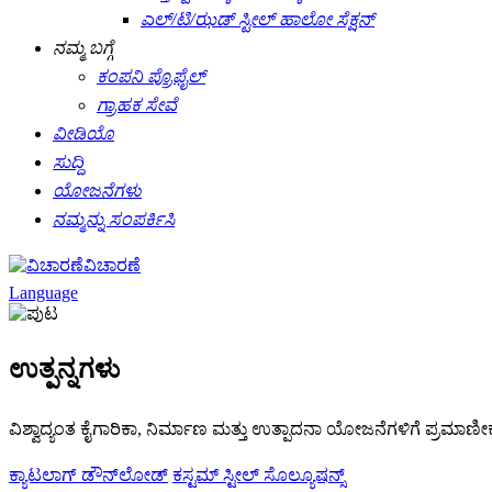
ಎಲ್/ಟಿ/ಝಡ್ ಸ್ಟೀಲ್ ಹಾಲೋ ಸೆಕ್ಷನ್
ನಮ್ಮ ಬಗ್ಗೆ
ಕಂಪನಿ ಪ್ರೊಫೈಲ್
ಗ್ರಾಹಕ ಸೇವೆ
ವೀಡಿಯೊ
ಸುದ್ದಿ
ಯೋಜನೆಗಳು
ನಮ್ಮನ್ನು ಸಂಪರ್ಕಿಸಿ
ವಿಚಾರಣೆ
Language
ಉತ್ಪನ್ನಗಳು
ವಿಶ್ವಾದ್ಯಂತ ಕೈಗಾರಿಕಾ, ನಿರ್ಮಾಣ ಮತ್ತು ಉತ್ಪಾದನಾ ಯೋಜನೆಗಳಿಗೆ ಪ್ರಮಾಣೀಕ
ಕ್ಯಾಟಲಾಗ್ ಡೌನ್‌ಲೋಡ್
ಕಸ್ಟಮ್ ಸ್ಟೀಲ್ ಸೊಲ್ಯೂಷನ್ಸ್