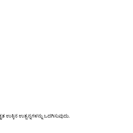
ೃತ ಉಕ್ಕಿನ ಉತ್ಪನ್ನಗಳನ್ನು ಒದಗಿಸುವುದು.