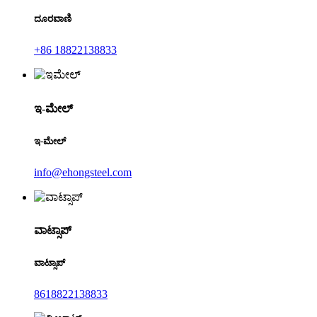
ದೂರವಾಣಿ
+86 18822138833
ಇ-ಮೇಲ್
ಇ-ಮೇಲ್
info@ehongsteel.com
ವಾಟ್ಸಾಪ್
ವಾಟ್ಸಾಪ್
8618822138833