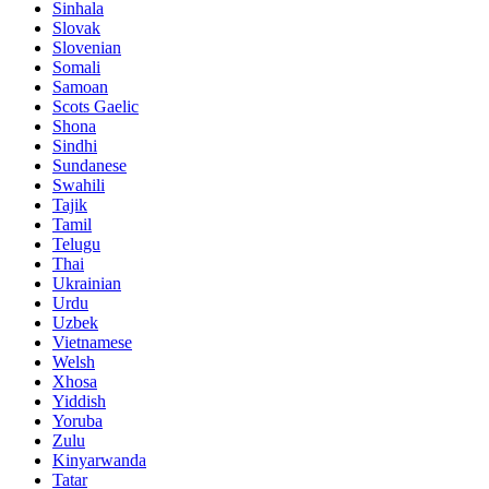
Sinhala
Slovak
Slovenian
Somali
Samoan
Scots Gaelic
Shona
Sindhi
Sundanese
Swahili
Tajik
Tamil
Telugu
Thai
Ukrainian
Urdu
Uzbek
Vietnamese
Welsh
Xhosa
Yiddish
Yoruba
Zulu
Kinyarwanda
Tatar