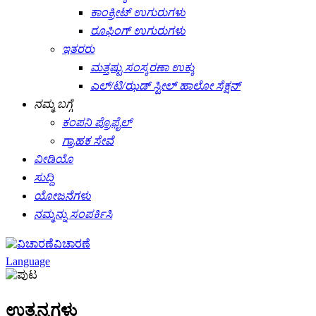
ಕಾಂಕ್ರೀಟ್ ಉಗುರುಗಳು
ರೂಫಿಂಗ್ ಉಗುರುಗಳು
ಇತರರು
ಮತ್ತಷ್ಟು ಸಂಸ್ಕರಣಾ ಉಕ್ಕು
ಎಲ್/ಟಿ/ಝಡ್ ಸ್ಟೀಲ್ ಹಾಲೋ ಸೆಕ್ಷನ್
ನಮ್ಮ ಬಗ್ಗೆ
ಕಂಪನಿ ಪ್ರೊಫೈಲ್
ಗ್ರಾಹಕ ಸೇವೆ
ವೀಡಿಯೊ
ಸುದ್ದಿ
ಯೋಜನೆಗಳು
ನಮ್ಮನ್ನು ಸಂಪರ್ಕಿಸಿ
ವಿಚಾರಣೆ
Language
ಉತ್ಪನ್ನಗಳು