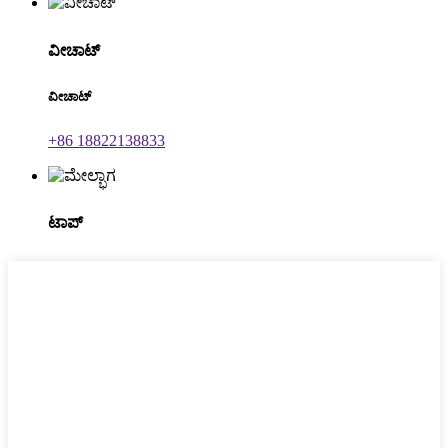
ವೀಚಾಟ್
ವೀಚಾಟ್
+86 18822138833
ಟಾಪ್