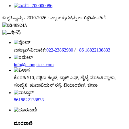
© ಕೃತಿಸ್ವಾಮ್ಯ - 2010-2026 : ಎಲ್ಲ ಹಕ್ಕುಗಳನ್ನು ಕಾಯ್ದಿರಿಸಲಾಗಿದೆ.
ವಾಟ್ಸಾಪ್/ವೀಚಾಟ್:
022-23862980
/
+86 18822138833
info@ehongsteel.com
ಕೊಠಡಿ 510, ದಕ್ಷಿಣ ಕಟ್ಟಡ, ಬ್ಲಾಕ್ ಎಫ್, ಹೈಟೈ ಮಾಹಿತಿ ಪ್ಲಾಜಾ,
ಸಂಖ್ಯೆ 8, ಹುವಾಟಿಯನ್ ರಸ್ತೆ, ಟಿಯಾಂಜಿನ್, ಚೀನಾ
8618822138833
ದೂರವಾಣಿ