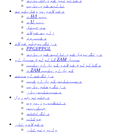
د ګالونیز شوي چت پاڼه
نالیه شوی پایپ
د فولادو پروفایلونه
د H/I بیم
د U بیم
سي چینل
زاویه فولاد
د شیټ ډډ
د رنګ پوښلو فولاد
PPGI/PPGL
د رنګ پوښل شوی نالیه شوی پاڼه
ګالولوم سټیل او ZAM سټیل
د ګالولوم فولادو کویل او پلیټ
د ZAM کویل او پلیټ
د زنګ ضد اوسپنه
د سټینلیس کویل او شیټ
د زنګ وهلو پایپ
د سټینلیس بار
د چتونو جوړول
د تنظیم وړ پروپ
جیک بیس
د تګ تخته
چوکاټ
د فولادو تار
وايرونو تار