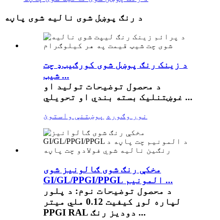
د رنګ پوښل شوی نالیه شوی پاڼه
د زینک رنګ پوښل شوی کورګیټډ چت
شیټ ...
د محصول توضیحات تولید او
غوښتنلیک بسته بندي او تحویلي ...
نور وګوره
پوښتنې واستوئ
مخکې رنګ شوی ګالونیز شوی
GI/GL/PPGI/PPGL المونیم ...
د محصول توضیحات نوم: د پلور
لپاره لوړ کیفیت 0.12 ملي میتر
PPGI RAL دودیز رنګ ...