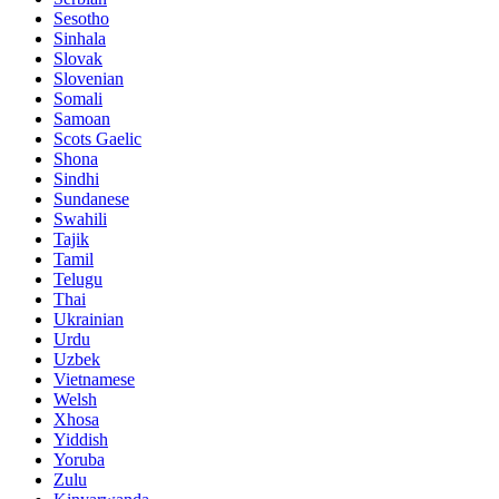
Sesotho
Sinhala
Slovak
Slovenian
Somali
Samoan
Scots Gaelic
Shona
Sindhi
Sundanese
Swahili
Tajik
Tamil
Telugu
Thai
Ukrainian
Urdu
Uzbek
Vietnamese
Welsh
Xhosa
Yiddish
Yoruba
Zulu