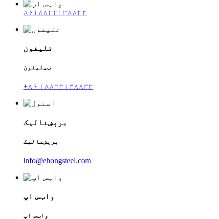
۸۶۱۸۸۲۲۱۳۸۸۳۳
تلیفون
ټیلیفون
+۸۶ ۱۸۸۲۲۱۳۸۸۳۳
برېښنالیک
برېښنالیک
info@ehongsteel.com
واټس اپ
واټس اپ