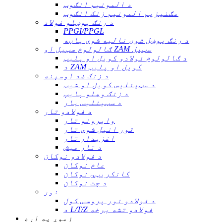
د المونیم انګوټ
مګنیزیم المونیم زنک انګوټ
د رنګ پوښلو فولاد
PPGI/PPGL
د رنګ پوښل شوی نالیه شوی پاڼه
ګالولوم سټیل او ZAM سټیل
د ګالولوم فولادو کویل او پلیټ
د ZAM کویل او پلیټ
د زنګ ضد اوسپنه
د سټینلیس کویل او شیټ
د زنګ وهلو پایپ
د سټینلیس بار
د فولادو تار
وايرونو تار
تور انیل شوی تار
اغزيدار تار
د تار میش
د فولادو نوکان
عام نوکان
کانکریټي نوکان
د چت نوکان
نور
د فولادو نور پروسس کول
د L/T/Z فولادو تشه برخه
زموږ په اړه