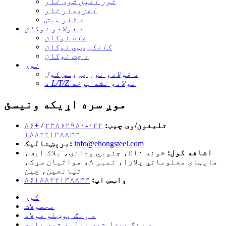
تور انیل شوی تار
اغزيدار تار
د تار میش
د فولادو نوکان
عام نوکان
کانکریټي نوکان
د چت نوکان
نور
د فولادو نور پروسس کول
د L/T/Z فولادو تشه برخه
موږ سره اړیکه ونیسئ
تلیفون/وی چیټ:
۰۲۲-۲۳۸۶۲۹۸۰
/
+۸۶
۱۸۸۲۲۱۳۸۸۳۳
info@ehongsteel.com
برېښنالیک:
اضافه کول:
خونه ۵۱۰، جنوبي ودانۍ، بلاک ایف،
هایټای معلوماتي پلازا، نمبر ۸، هواتیان سړک،
تیانجین، چین
واټس اپ:
۸۶۱۸۸۲۲۱۳۸۸۳۳
کور
محصولات
د رنګ پوښلو فولاد
د رنګ پوښل شوی نالیه شوی پاڼه