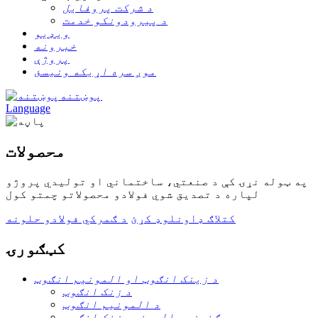
د شرکت پروفایل
د پیرودونکو خدمت
ویډیو
خبرونه
پروژې
موږ سره اړیکه ونیسئ
پوښتنه
Language
محصولات
په ټوله نړۍ کې د صنعتي، ساختماني او تولیدي پروژو
لپاره د تصدیق شوي فولادو محصولاتو چمتو کول
کتلاګ ډاونلوډ کړئ
د ګمرکي فولادو حلونه
کټګورۍ
د زینک انګوټ او المونیم انګوټ
د زنک انګوټ
د المونیم انګوټ
مګنیزیم المونیم زنک انګوټ