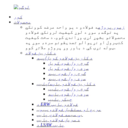
کور
محصولات
زموږ پروژه
د فولادو د یو واحد عرضه کوونکي
په توګه، موږ د لوړ کیفیت لرونکي فولادو
محصولاتو بشپړ لړۍ وړاندې کوو. د سخت کیفیت
کنټرول او نړیوالو تصدیقونو سره، موږ په
ټوله نړۍ کې د باور وړ پروژو ملاتړ کوو.
د کاربن فولاد
د کاربن فولادو کویل/پټه
ګرم رول شوی کویل
سړه رول شوی کویل
ګرم رول شوی پټه
سړه رول شوې پټه
د کاربن فولادو پاڼه/پلیټ
ګرم رول شوی پلیټ
سړه رول شوې پاڼه
چیکر پلیټ
د ERW فولادو پایپ
مربع او مستطیل فولادو ټیوب
بې سیمه فولادي پایپ
د سرپل فولادو پایپ
د LSAW پایپ