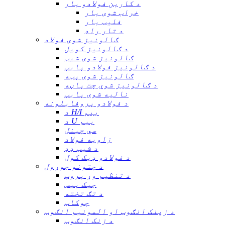
د کاربن فولادو بار
خراب شوی بار
فلیټ بار
د تار راډ
ګالونیز شوی فولاد
د ګالونیز کویل
ګالونیز شوی شیټ
د ګالونیز فولادو پایپ
ګالونیز شوی پټه
د ګالونیز شوي چت پاڼه
نالیه شوی پایپ
د فولادو پروفایلونه
د H/I بیم
د U بیم
سي چینل
زاویه فولاد
د شیټ ډډ
د فولادو ډیک کول
د چتونو جوړول
د تنظیم وړ پروپ
جیک بیس
د تګ تخته
چوکاټ
د زینک انګوټ او المونیم انګوټ
د زنک انګوټ