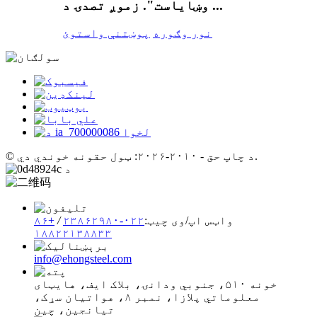
وښایاست". زموږ تصدۍ د ...
نور وګوره
پوښتنې واستوئ
© د چاپ حق - ۲۰۱۰-۲۰۲۶: ټول حقونه خوندي دي.
واټس اپ/وی چیټ:
۰۲۲-۲۳۸۶۲۹۸۰
/
+۸۶
۱۸۸۲۲۱۳۸۸۳۳
info@ehongsteel.com
خونه ۵۱۰، جنوبي ودانۍ، بلاک ایف، هایټای
معلوماتي پلازا، نمبر ۸، هواتیان سړک،
تیانجین، چین