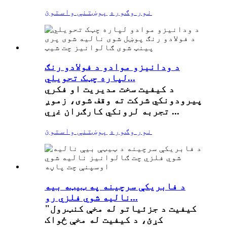
نور وګوره
پوښتنې واستوئ
د ودانیزو موادو د فولادو رنګ
لپاره چټک تحویلي...
د کیفیت سخت مدیریت او فکري
پیرودونکي شرکت ته وقف شوی، زموږ
تجربه لرونکي کارګران غړي ...
نور وګوره
پوښتنې واستوئ
د فابریکې سرچینه په ټیټه بیه
نالیه شوي فلزي رو...
"کیفیت د جزئیاتو له مخې کنټرول
کړئ، د کیفیت له مخې ځواک