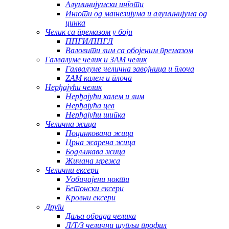
Алуминијумски инготи
Инготи од магнезијума и алуминијума од
цинка
Челик са премазом у боји
ППГИ/ППГЛ
Валовити лим са обојеним премазом
Галвалуме челик и ЗАМ челик
Галвалуме челична завојница и плоча
ZAM калем и плоча
Нерђајући челик
Нерђајући калем и лим
Нерђајућа цев
Нерђајући шипка
Челична жица
Поцинкована жица
Црна жарена жица
Бодљикава жица
Жичана мрежа
Челични ексери
Уобичајени нокти
Бетонски ексери
Кровни ексери
Други
Даља обрада челика
Л/Т/З челични шупљи профил