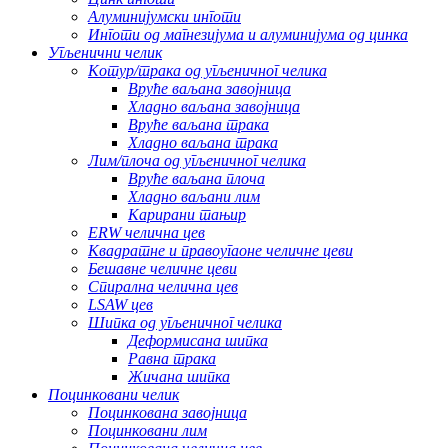
Алуминијумски инготи
Инготи од магнезијума и алуминијума од цинка
Угљенични челик
Котур/трака од угљеничног челика
Вруће ваљана завојница
Хладно ваљана завојница
Вруће ваљана трака
Хладно ваљана трака
Лим/плоча од угљеничног челика
Вруће ваљана плоча
Хладно ваљани лим
Карирани тањир
ERW челична цев
Квадратне и правоугаоне челичне цеви
Бешавне челичне цеви
Спирална челична цев
LSAW цев
Шипка од угљеничног челика
Деформисана шипка
Равна трака
Жичана шипка
Поцинковани челик
Поцинкована завојница
Поцинковани лим