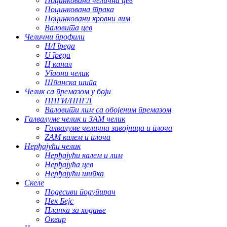
Поцинкована челична цев
Поцинкована трака
Поцинковани кровни лим
Валовита цев
Челични профили
H/I греда
U греда
Ц канал
Угаони челик
Шпанска шипа
Челик са премазом у боји
ППГИ/ППГЛ
Валовити лим са обојеним премазом
Галвалуме челик и ЗАМ челик
Галвалуме челична завојница и плоча
ZAM калем и плоча
Нерђајући челик
Нерђајући калем и лим
Нерђајућа цев
Нерђајући шипка
Скеле
Подесиви подупирач
Џек Бејс
Планка за ходање
Оквир