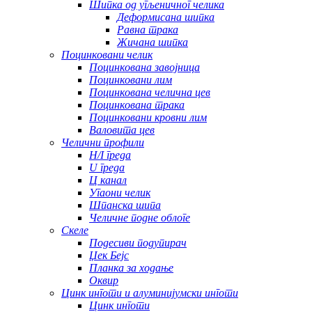
Шипка од угљеничног челика
Деформисана шипка
Равна трака
Жичана шипка
Поцинковани челик
Поцинкована завојница
Поцинковани лим
Поцинкована челична цев
Поцинкована трака
Поцинковани кровни лим
Валовита цев
Челични профили
H/I греда
U греда
Ц канал
Угаони челик
Шпанска шипа
Челичне подне облоге
Скеле
Подесиви подупирач
Џек Бејс
Планка за ходање
Оквир
Цинк инготи и алуминијумски инготи
Цинк инготи