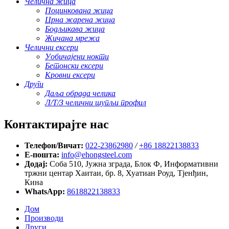
Челична жица
Поцинкована жица
Црна жарена жица
Бодљикава жица
Жичана мрежа
Челични ексери
Уобичајени нокти
Бетонски ексери
Кровни ексери
Други
Даља обрада челика
Л/Т/З челични шупљи профил
Контактирајте нас
Телефон/Вичат:
022-23862980
/
+86 18822138833
Е-пошта:
info@ehongsteel.com
Додај:
Соба 510, Јужна зграда, Блок Ф, Информативни
тржни центар Хаитаи, бр. 8, Хуатиан Роуд, Тјенђин,
Кина
WhatsApp:
8618822138833
Дом
Производи
Други