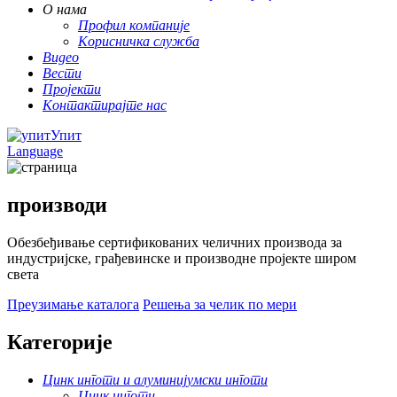
О нама
Профил компаније
Корисничка служба
Видео
Вести
Пројекти
Контактирајте нас
Упит
Language
производи
Обезбеђивање сертификованих челичних производа за
индустријске, грађевинске и производне пројекте широм
света
Преузимање каталога
Решења за челик по мери
Категорије
Цинк инготи и алуминијумски инготи
Цинк инготи