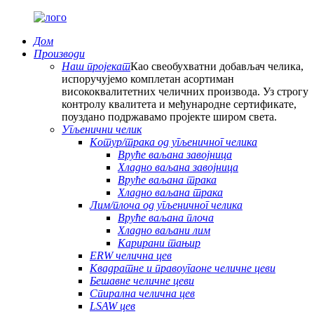
Дом
Производи
Наш пројекат
Као свеобухватни добављач челика,
испоручујемо комплетан асортиман
висококвалитетних челичних производа. Уз строгу
контролу квалитета и међународне сертификате,
поуздано подржавамо пројекте широм света.
Угљенични челик
Котур/трака од угљеничног челика
Вруће ваљана завојница
Хладно ваљана завојница
Вруће ваљана трака
Хладно ваљана трака
Лим/плоча од угљеничног челика
Вруће ваљана плоча
Хладно ваљани лим
Карирани тањир
ERW челична цев
Квадратне и правоугаоне челичне цеви
Бешавне челичне цеви
Спирална челична цев
LSAW цев