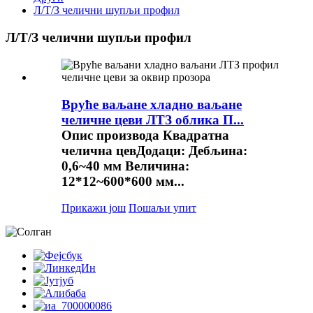
Л/Т/З челични шупљи профил
Л/Т/З челични шупљи профил
Вруће ваљане хладно ваљане
челичне цеви ЛТЗ облика П...
Опис производа Квадратна
челична цевДодаци: Дебљина:
0,6~40 мм Величина:
12*12~600*600 мм...
Прикажи још
Пошаљи упит