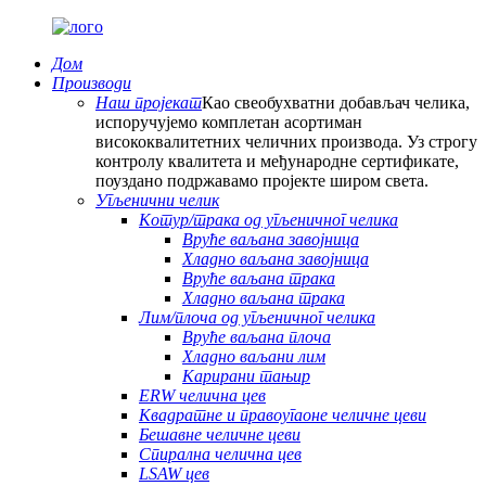
Дом
Производи
Наш пројекат
Као свеобухватни добављач челика,
испоручујемо комплетан асортиман
висококвалитетних челичних производа. Уз строгу
контролу квалитета и међународне сертификате,
поуздано подржавамо пројекте широм света.
Угљенични челик
Котур/трака од угљеничног челика
Вруће ваљана завојница
Хладно ваљана завојница
Вруће ваљана трака
Хладно ваљана трака
Лим/плоча од угљеничног челика
Вруће ваљана плоча
Хладно ваљани лим
Карирани тањир
ERW челична цев
Квадратне и правоугаоне челичне цеви
Бешавне челичне цеви
Спирална челична цев
LSAW цев