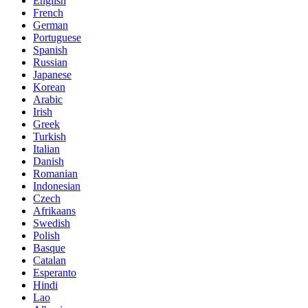
English
French
German
Portuguese
Spanish
Russian
Japanese
Korean
Arabic
Irish
Greek
Turkish
Italian
Danish
Romanian
Indonesian
Czech
Afrikaans
Swedish
Polish
Basque
Catalan
Esperanto
Hindi
Lao