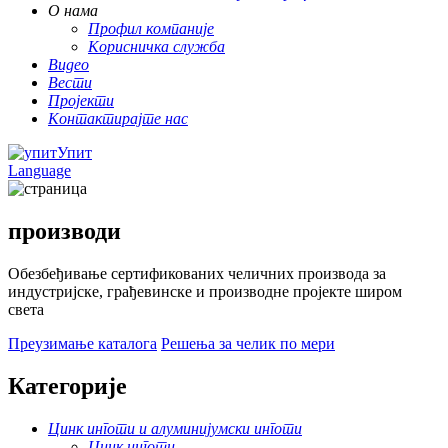
О нама
Профил компаније
Корисничка служба
Видео
Вести
Пројекти
Контактирајте нас
Упит
Language
производи
Обезбеђивање сертификованих челичних производа за
индустријске, грађевинске и производне пројекте широм
света
Преузимање каталога
Решења за челик по мери
Категорије
Цинк инготи и алуминијумски инготи
Цинк инготи