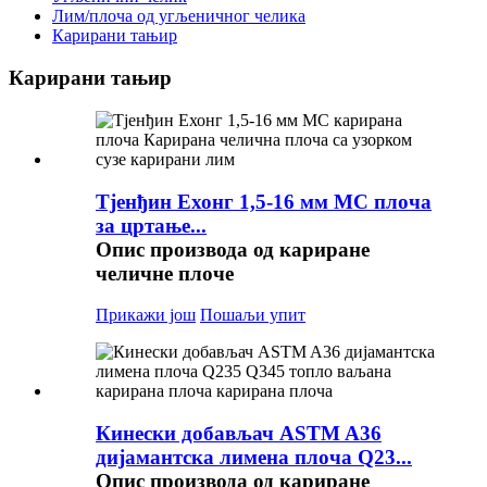
Лим/плоча од угљеничног челика
Карирани тањир
Карирани тањир
Тјенђин Ехонг 1,5-16 мм МС плоча
за цртање...
Опис производа од кариране
челичне плоче
Прикажи још
Пошаљи упит
Кинески добављач ASTM A36
дијамантска лимена плоча Q23...
Опис производа од кариране