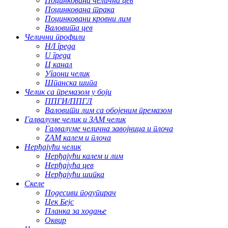
Поцинкована челична цев
Поцинкована трака
Поцинковани кровни лим
Валовита цев
Челични профили
H/I греда
U греда
Ц канал
Угаони челик
Шпанска шипа
Челик са премазом у боји
ППГИ/ППГЛ
Валовити лим са обојеним премазом
Галвалуме челик и ЗАМ челик
Галвалуме челична завојница и плоча
ZAM калем и плоча
Нерђајући челик
Нерђајући калем и лим
Нерђајућа цев
Нерђајући шипка
Скеле
Подесиви подупирач
Џек Бејс
Планка за ходање
Оквир