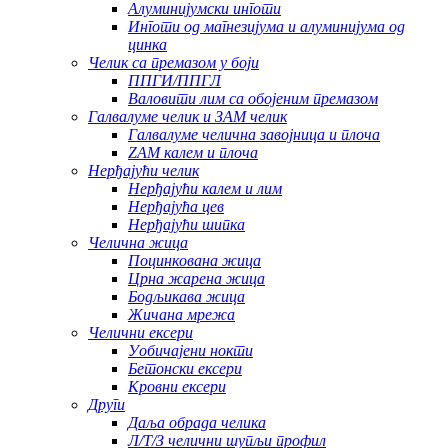
Алуминијумски инготи
Инготи од магнезијума и алуминијума од
цинка
Челик са премазом у боји
ППГИ/ППГЛ
Валовити лим са обојеним премазом
Галвалуме челик и ЗАМ челик
Галвалуме челична завојница и плоча
ZAM калем и плоча
Нерђајући челик
Нерђајући калем и лим
Нерђајућа цев
Нерђајући шипка
Челична жица
Поцинкована жица
Црна жарена жица
Бодљикава жица
Жичана мрежа
Челични ексери
Уобичајени нокти
Бетонски ексери
Кровни ексери
Други
Даља обрада челика
Л/Т/З челични шупљи профил