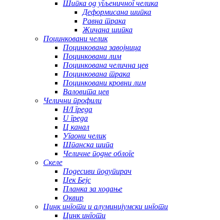
Шипка од угљеничног челика
Деформисана шипка
Равна трака
Жичана шипка
Поцинковани челик
Поцинкована завојница
Поцинковани лим
Поцинкована челична цев
Поцинкована трака
Поцинковани кровни лим
Валовита цев
Челични профили
H/I греда
U греда
Ц канал
Угаони челик
Шпанска шипа
Челичне подне облоге
Скеле
Подесиви подупирач
Џек Бејс
Планка за ходање
Оквир
Цинк инготи и алуминијумски инготи
Цинк инготи