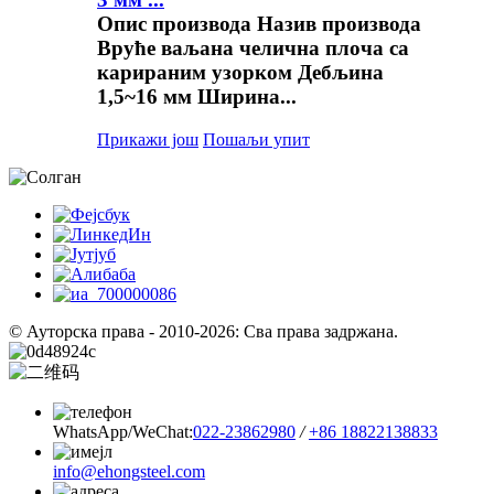
Опис производа Назив производа
Вруће ваљана челична плоча са
карираним узорком Дебљина
1,5~16 мм Ширина...
Прикажи још
Пошаљи упит
© Ауторска права - 2010-2026: Сва права задржана.
WhatsApp/WeChat:
022-23862980
/
+86 18822138833
info@ehongsteel.com