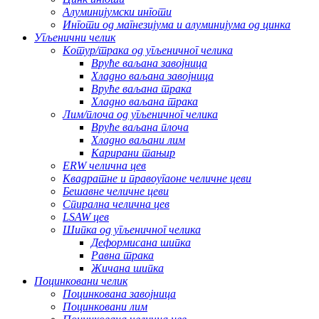
Алуминијумски инготи
Инготи од магнезијума и алуминијума од цинка
Угљенични челик
Котур/трака од угљеничног челика
Вруће ваљана завојница
Хладно ваљана завојница
Вруће ваљана трака
Хладно ваљана трака
Лим/плоча од угљеничног челика
Вруће ваљана плоча
Хладно ваљани лим
Карирани тањир
ERW челична цев
Квадратне и правоугаоне челичне цеви
Бешавне челичне цеви
Спирална челична цев
LSAW цев
Шипка од угљеничног челика
Деформисана шипка
Равна трака
Жичана шипка
Поцинковани челик
Поцинкована завојница
Поцинковани лим