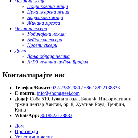
Челична жица
Поцинкована жица
Црна жарена жица
Бодљикава жица
Жичана мрежа
Челични ексери
Уобичајени нокти
Бетонски ексери
Кровни ексери
Други
Даља обрада челика
Л/Т/З челични шупљи профил
Контактирајте нас
Телефон/Вичат:
022-23862980
/
+86 18822138833
Е-пошта:
info@ehongsteel.com
Додај:
Соба 510, Јужна зграда, Блок Ф, Информативни
тржни центар Хаитаи, бр. 8, Хуатиан Роуд, Тјенђин,
Кина
WhatsApp:
8618822138833
Дом
Производи
Угљенични челик