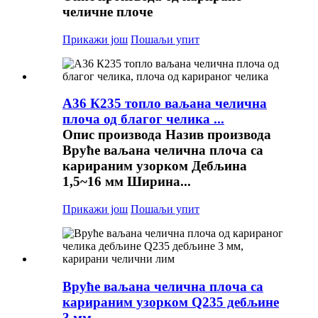
челичне плоче
Прикажи још
Пошаљи упит
А36 К235 топло ваљана челична
плоча од благог челика ...
Опис производа Назив производа
Вруће ваљана челична плоча са
карираним узорком Дебљина
1,5~16 мм Ширина...
Прикажи још
Пошаљи упит
Вруће ваљана челична плоча са
карираним узорком Q235 дебљине
3 мм ...