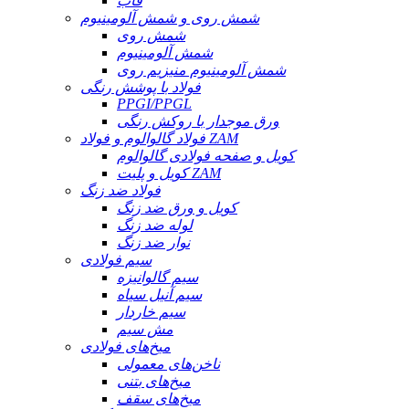
قاب
شمش روی و شمش آلومینیوم
شمش روی
شمش آلومینیوم
شمش آلومینیوم منیزیم روی
فولاد با پوشش رنگی
PPGI/PPGL
ورق موجدار با روکش رنگی
فولاد گالوالوم و فولاد ZAM
کویل و صفحه فولادی گالوالوم
کویل و پلیت ZAM
فولاد ضد زنگ
کویل و ورق ضد زنگ
لوله ضد زنگ
نوار ضد زنگ
سیم فولادی
سیم گالوانیزه
سیم آنیل سیاه
سیم خاردار
مش سیم
میخ‌های فولادی
ناخن‌های معمولی
میخ‌های بتنی
میخ‌های سقف