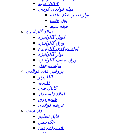
لوله LSAW
میله فولادی کربنی
نوار تغییر شکل یافته
نوار تخت
میله سیم
فولاد گالوانیزه
کویل گالوانیزه
ورق گالوانیزه
لوله فولادی گالوانیزه
نوار گالوانیزه
ورق سقف گالوانیزه
لوله موجدار
پروفیل های فولادی
پرتو H/I
پرتو U
کانال سی
فولاد زاویه دار
شمع ورق
عرشه فولادی
داربست
قابل تنظیم
جک بیس
تخته راه رفتن