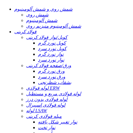
شمش روی و شمش آلومینیوم
شمش روی
شمش آلومینیوم
شمش آلومینیوم منیزیم روی
فولاد کربنی
کویل/نوار فولاد کربنی
کویل نورد گرم
کویل نورد سرد
نوار نورد گرم
نوار نورد سرد
ورق/صفحه فولاد کربنی
ورق نورد گرم
ورق نورد سرد
بشقاب شطرنجی
لوله فولادی ERW
لوله فولادی مربع و مستطیل
لوله فولادی بدون درز
لوله فولادی اسپیرال
لوله LSAW
میله فولادی کربنی
نوار تغییر شکل یافته
نوار تخت