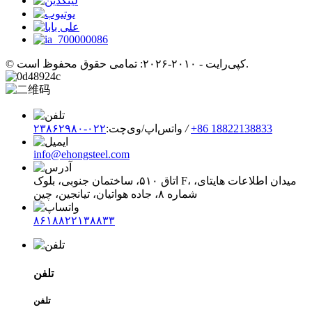
© کپی‌رایت - ۲۰۱۰-۲۰۲۶: تمامی حقوق محفوظ است.
‎+86 18822138833‎
/
واتس‌اپ/وی‌چت:
۰۲۲-۲۳۸۶۲۹۸۰
info@ehongsteel.com
اتاق ۵۱۰، ساختمان جنوبی، بلوک F، میدان اطلاعات هایتای،
شماره ۸، جاده هواتیان، تیانجین، چین
۸۶۱۸۸۲۲۱۳۸۸۳۳
تلفن
تلفن