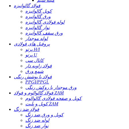
میله سیم
فولاد گالوانیزه
کویل گالوانیزه
ورق گالوانیزه
لوله فولادی گالوانیزه
نوار گالوانیزه
ورق سقف گالوانیزه
لوله موجدار
پروفیل های فولادی
پرتو H/I
پرتو U
کانال سی
فولاد زاویه دار
شمع ورق
فولاد با پوشش رنگی
PPGI/PPGL
ورق موجدار با روکش رنگی
فولاد گالوالوم و فولاد ZAM
کویل و صفحه فولادی گالوالوم
کویل و پلیت ZAM
فولاد ضد زنگ
کویل و ورق ضد زنگ
لوله ضد زنگ
نوار ضد زنگ