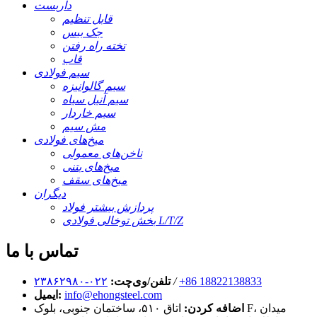
داربست
قابل تنظیم
جک بیس
تخته راه رفتن
قاب
سیم فولادی
سیم گالوانیزه
سیم آنیل سیاه
سیم خاردار
مش سیم
میخ‌های فولادی
ناخن‌های معمولی
میخ‌های بتنی
میخ‌های سقف
دیگران
پردازش بیشتر فولاد
بخش توخالی فولادی L/T/Z
تماس با ما
‎+86 18822138833‎
/
تلفن/وی‌چت:
۰۲۲-۲۳۸۶۲۹۸۰
info@ehongsteel.com
ایمیل:
اضافه کردن:
اتاق ۵۱۰، ساختمان جنوبی، بلوک F، میدان