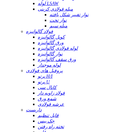
لوله LSAW
میله فولادی کربنی
نوار تغییر شکل یافته
نوار تخت
میله سیم
فولاد گالوانیزه
کویل گالوانیزه
ورق گالوانیزه
لوله فولادی گالوانیزه
نوار گالوانیزه
ورق سقف گالوانیزه
لوله موجدار
پروفیل های فولادی
پرتو H/I
پرتو U
کانال سی
فولاد زاویه دار
شمع ورق
عرشه فولادی
داربست
قابل تنظیم
جک بیس
تخته راه رفتن