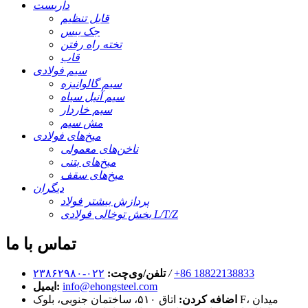
داربست
قابل تنظیم
جک بیس
تخته راه رفتن
قاب
سیم فولادی
سیم گالوانیزه
سیم آنیل سیاه
سیم خاردار
مش سیم
میخ‌های فولادی
ناخن‌های معمولی
میخ‌های بتنی
میخ‌های سقف
دیگران
پردازش بیشتر فولاد
بخش توخالی فولادی L/T/Z
تماس با ما
‎+86 18822138833‎
/
تلفن/وی‌چت:
۰۲۲-۲۳۸۶۲۹۸۰
info@ehongsteel.com
ایمیل:
اضافه کردن:
اتاق ۵۱۰، ساختمان جنوبی، بلوک F، میدان