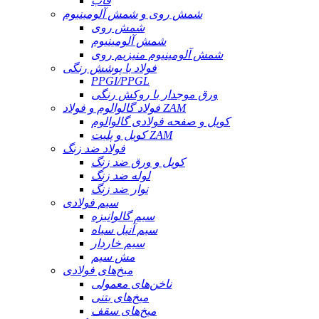
قاب
شمش روی و شمش آلومینیوم
شمش روی
شمش آلومینیوم
شمش آلومینیوم منیزیم روی
فولاد با پوشش رنگی
PPGI/PPGL
ورق موجدار با روکش رنگی
فولاد گالوالوم و فولاد ZAM
کویل و صفحه فولادی گالوالوم
کویل و پلیت ZAM
فولاد ضد زنگ
کویل و ورق ضد زنگ
لوله ضد زنگ
نوار ضد زنگ
سیم فولادی
سیم گالوانیزه
سیم آنیل سیاه
سیم خاردار
مش سیم
میخ‌های فولادی
ناخن‌های معمولی
میخ‌های بتنی
میخ‌های سقف