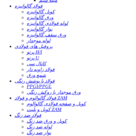
میله سیم
فولاد گالوانیزه
کویل گالوانیزه
ورق گالوانیزه
لوله فولادی گالوانیزه
نوار گالوانیزه
ورق سقف گالوانیزه
لوله موجدار
پروفیل های فولادی
پرتو H/I
پرتو U
کانال سی
فولاد زاویه دار
شمع ورق
فولاد با پوشش رنگی
PPGI/PPGL
ورق موجدار با روکش رنگی
فولاد گالوالوم و فولاد ZAM
کویل و صفحه فولادی گالوالوم
کویل و پلیت ZAM
فولاد ضد زنگ
کویل و ورق ضد زنگ
لوله ضد زنگ
نوار ضد زنگ