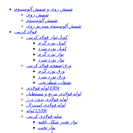
شمش روی و شمش آلومینیوم
شمش روی
شمش آلومینیوم
شمش آلومینیوم منیزیم روی
فولاد کربنی
کویل/نوار فولاد کربنی
کویل نورد گرم
کویل نورد سرد
نوار نورد گرم
نوار نورد سرد
ورق/صفحه فولاد کربنی
ورق نورد گرم
ورق نورد سرد
بشقاب شطرنجی
لوله فولادی ERW
لوله فولادی مربع و مستطیل
لوله فولادی بدون درز
لوله فولادی اسپیرال
لوله LSAW
میله فولادی کربنی
نوار تغییر شکل یافته
نوار تخت