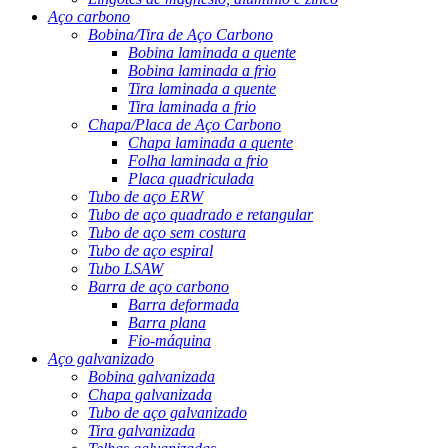
Aço carbono
Bobina/Tira de Aço Carbono
Bobina laminada a quente
Bobina laminada a frio
Tira laminada a quente
Tira laminada a frio
Chapa/Placa de Aço Carbono
Chapa laminada a quente
Folha laminada a frio
Placa quadriculada
Tubo de aço ERW
Tubo de aço quadrado e retangular
Tubo de aço sem costura
Tubo de aço espiral
Tubo LSAW
Barra de aço carbono
Barra deformada
Barra plana
Fio-máquina
Aço galvanizado
Bobina galvanizada
Chapa galvanizada
Tubo de aço galvanizado
Tira galvanizada