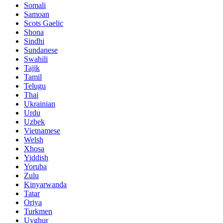
Somali
Samoan
Scots Gaelic
Shona
Sindhi
Sundanese
Swahili
Tajik
Tamil
Telugu
Thai
Ukrainian
Urdu
Uzbek
Vietnamese
Welsh
Xhosa
Yiddish
Yoruba
Zulu
Kinyarwanda
Tatar
Oriya
Turkmen
Uyghur