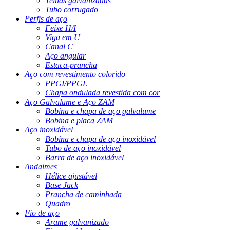
Telhas galvanizadas
Tubo corrugado
Perfis de aço
Feixe H/I
Viga em U
Canal C
Aço angular
Estaca-prancha
Aço com revestimento colorido
PPGI/PPGL
Chapa ondulada revestida com cor
Aço Galvalume e Aço ZAM
Bobina e chapa de aço galvalume
Bobina e placa ZAM
Aço inoxidável
Bobina e chapa de aço inoxidável
Tubo de aço inoxidável
Barra de aço inoxidável
Andaimes
Hélice ajustável
Base Jack
Prancha de caminhada
Quadro
Fio de aço
Arame galvanizado