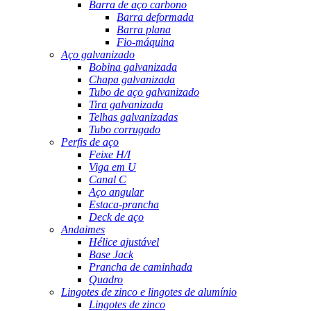
Barra de aço carbono
Barra deformada
Barra plana
Fio-máquina
Aço galvanizado
Bobina galvanizada
Chapa galvanizada
Tubo de aço galvanizado
Tira galvanizada
Telhas galvanizadas
Tubo corrugado
Perfis de aço
Feixe H/I
Viga em U
Canal C
Aço angular
Estaca-prancha
Deck de aço
Andaimes
Hélice ajustável
Base Jack
Prancha de caminhada
Quadro
Lingotes de zinco e lingotes de alumínio
Lingotes de zinco