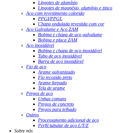
Lingotes de alumínio
Lingotes de magnésio, alumínio e zinco
Aço com revestimento colorido
PPGI/PPGL
Chapa ondulada revestida com cor
Aço Galvalume e Aço ZAM
Bobina e chapa de aço galvalume
Bobina e placa ZAM
Aço inoxidável
Bobina e chapa de aço inoxidável
Tubo de aço inoxidável
Barra de aço inoxidável
Fio de aço
Arame galvanizado
Fio recozido preto
Arame farpado
Tela de arame
Pregos de aço
Unhas comuns
Pregos de concreto
Pregos para telhado
Outros
Processamento adicional de aço
Perfil tubular de aço L/T/Z
Sobre nós