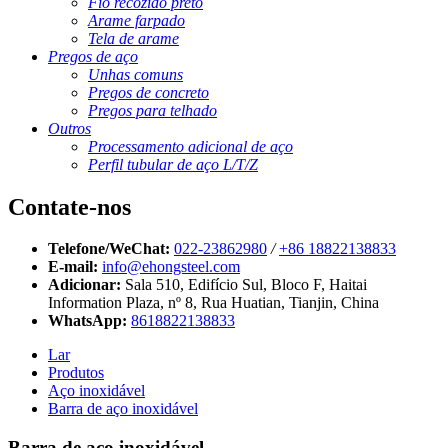
Fio recozido preto
Arame farpado
Tela de arame
Pregos de aço
Unhas comuns
Pregos de concreto
Pregos para telhado
Outros
Processamento adicional de aço
Perfil tubular de aço L/T/Z
Contate-nos
Telefone/WeChat:
022-23862980
/
+86 18822138833
E-mail:
info@ehongsteel.com
Adicionar:
Sala 510, Edifício Sul, Bloco F, Haitai
Information Plaza, nº 8, Rua Huatian, Tianjin, China
WhatsApp:
8618822138833
Lar
Produtos
Aço inoxidável
Barra de aço inoxidável
Barra de aço inoxidável