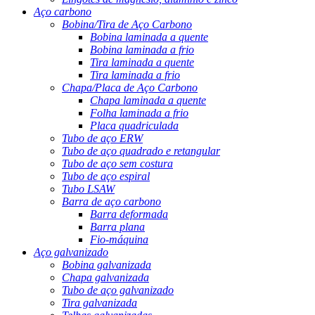
Aço carbono
Bobina/Tira de Aço Carbono
Bobina laminada a quente
Bobina laminada a frio
Tira laminada a quente
Tira laminada a frio
Chapa/Placa de Aço Carbono
Chapa laminada a quente
Folha laminada a frio
Placa quadriculada
Tubo de aço ERW
Tubo de aço quadrado e retangular
Tubo de aço sem costura
Tubo de aço espiral
Tubo LSAW
Barra de aço carbono
Barra deformada
Barra plana
Fio-máquina
Aço galvanizado
Bobina galvanizada
Chapa galvanizada
Tubo de aço galvanizado
Tira galvanizada