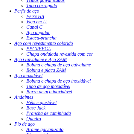
Telhas galvanizadas
Tubo corrugado
Perfis de aço
Feixe H/I
Viga em U
Canal C
Aço angular
Estaca-prancha
Aço com revestimento colorido
PPGI/PPGL
Chapa ondulada revestida com cor
Aço Galvalume e Aço ZAM
Bobina e chapa de aço galvalume
Bobina e placa ZAM
Aço inoxidável
Bobina e chapa de aço inoxidável
Tubo de aço inoxidável
Barra de aço inoxidável
Andaimes
Hélice ajustável
Base Jack
Prancha de caminhada
Quadro
Fio de aço
Arame galvanizado