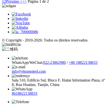
1
2
Próximo >
>>
Página 1 de 2
© Copyright - 2010-2026: Todos os direitos reservados.
WhatsApp/WeChat:
022-23862980
/
+86 18822138833
info@ehongsteel.com
Sala 510, Edifício Sul, Bloco F, Haitai Information Plaza, nº
8, Rua Huatian, Tianjin, China
8618822138833