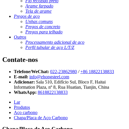
Fio recozido preto
Arame farpado
Tela de arame
Pregos de aço
Unhas comuns
Pregos de concreto
Pregos para telhado
Outros
Processamento adicional de aço
Perfil tubular de aço L/T/Z
Contate-nos
Telefone/WeChat:
022-23862980
/
+86 18822138833
E-mail:
info@ehongsteel.com
Adicionar:
Sala 510, Edifício Sul, Bloco F, Haitai
Information Plaza, nº 8, Rua Huatian, Tianjin, China
WhatsApp:
8618822138833
Lar
Produtos
Aço carbono
Chapa/Placa de Aço Carbono
Chapa/Placa de Aço Carbono