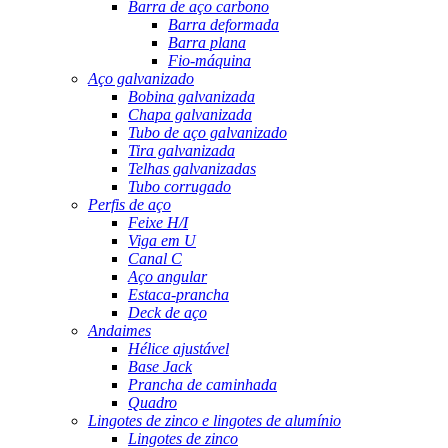
Barra de aço carbono
Barra deformada
Barra plana
Fio-máquina
Aço galvanizado
Bobina galvanizada
Chapa galvanizada
Tubo de aço galvanizado
Tira galvanizada
Telhas galvanizadas
Tubo corrugado
Perfis de aço
Feixe H/I
Viga em U
Canal C
Aço angular
Estaca-prancha
Deck de aço
Andaimes
Hélice ajustável
Base Jack
Prancha de caminhada
Quadro
Lingotes de zinco e lingotes de alumínio
Lingotes de zinco