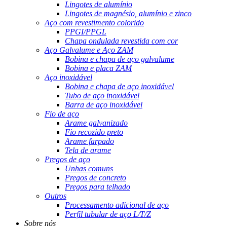
Lingotes de alumínio
Lingotes de magnésio, alumínio e zinco
Aço com revestimento colorido
PPGI/PPGL
Chapa ondulada revestida com cor
Aço Galvalume e Aço ZAM
Bobina e chapa de aço galvalume
Bobina e placa ZAM
Aço inoxidável
Bobina e chapa de aço inoxidável
Tubo de aço inoxidável
Barra de aço inoxidável
Fio de aço
Arame galvanizado
Fio recozido preto
Arame farpado
Tela de arame
Pregos de aço
Unhas comuns
Pregos de concreto
Pregos para telhado
Outros
Processamento adicional de aço
Perfil tubular de aço L/T/Z
Sobre nós