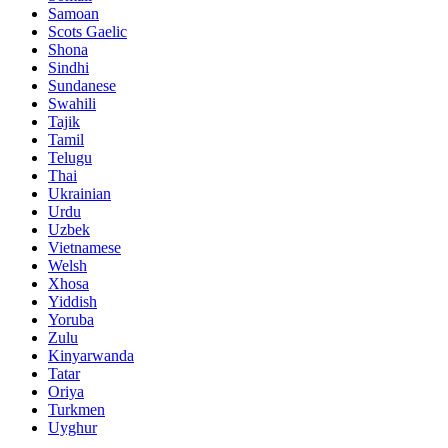
Samoan
Scots Gaelic
Shona
Sindhi
Sundanese
Swahili
Tajik
Tamil
Telugu
Thai
Ukrainian
Urdu
Uzbek
Vietnamese
Welsh
Xhosa
Yiddish
Yoruba
Zulu
Kinyarwanda
Tatar
Oriya
Turkmen
Uyghur