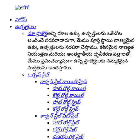
హోమ్
ఉత్పత్తులు
మా ప్రాజెక్ట్
అన్ని రకాల ఉక్కు ఉత్పత్తులను ఒకేచోట
అందించే సరఫరాదారుగా, మేము పూర్తి స్థాయి నాణ్యమైన
ఉక్కు ఉత్పత్తులను సరఫరా చేస్తాము. కఠినమైన నాణ్యత
నియంత్రణ మరియు అంతర్జాతీయ ధృవీకరణ పత్రాలతో,
మేము ప్రపంచవ్యాప్తంగా ఉన్న ప్రాజెక్టులకు నమ్మకమైన
మద్దతును అందిస్తాము.
కార్బన్ స్టీల్
కార్బన్ స్టీల్ కాయిల్/స్ట్రిప్
హాట్ రోల్డ్ కాయిల్
కోల్డ్ రోల్డ్ కాయిల్
హాట్ రోల్డ్ స్ట్రిప్
కోల్డ్ రోల్డ్ స్ట్రిప్
కార్బన్ స్టీల్ షీట్/ప్లేట్
హాట్ రోల్డ్ ప్లేట్
కోల్డ్ రోల్డ్ షీట్
చదరపు గళ్ల ప్లేట్