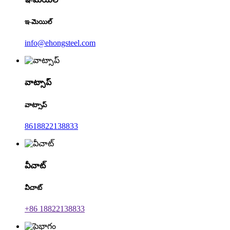
ఇ-మెయిల్
info@ehongsteel.com
వాట్సాప్
వాట్సాప్
8618822138833
వీచాట్
వీచాట్
+86 18822138833