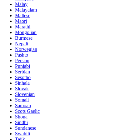
Malay
Malayalam
Maltese
Maori
Marathi
Mongolian
Burmese
Nepali
Norwegian
Pashto
Persian
Punjabi
Serbian
Sesotho
Sinhala
Slovak
Slovenian
Somali
Samoan
Scots Gaelic
Shona
Sindhi
Sundanese
Swahili
Tajik