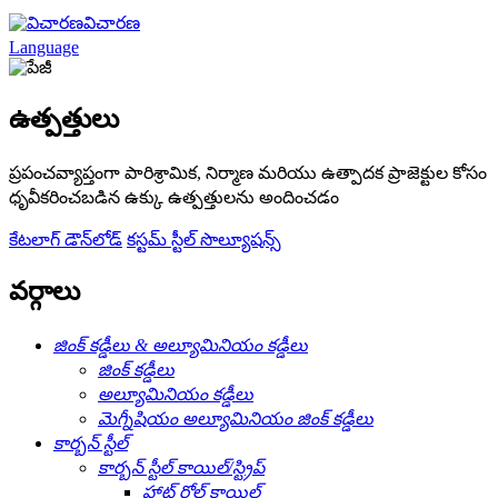
విచారణ
Language
ఉత్పత్తులు
ప్రపంచవ్యాప్తంగా పారిశ్రామిక, నిర్మాణ మరియు ఉత్పాదక ప్రాజెక్టుల కోసం
ధృవీకరించబడిన ఉక్కు ఉత్పత్తులను అందించడం
కేటలాగ్ డౌన్‌లోడ్
కస్టమ్ స్టీల్ సొల్యూషన్స్
వర్గాలు
జింక్ కడ్డీలు & అల్యూమినియం కడ్డీలు
జింక్ కడ్డీలు
అల్యూమినియం కడ్డీలు
మెగ్నీషియం అల్యూమినియం జింక్ కడ్డీలు
కార్బన్ స్టీల్
కార్బన్ స్టీల్ కాయిల్/స్ట్రిప్
హాట్ రోల్డ్ కాయిల్