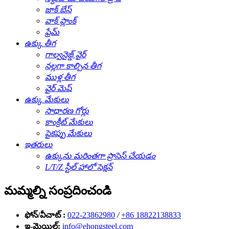
జాక్ బేస్
వాక్ ప్లాంక్
ఫ్రేమ్
ఉక్కు తీగ
గాల్వనైజ్డ్ వైర్
నల్లగా కాల్చిన తీగ
ముళ్ల తీగ
వైర్ మెష్
ఉక్కు మేకులు
సాధారణ గోర్లు
కాంక్రీట్ మేకులు
పైకప్పు మేకులు
ఇతరులు
ఉక్కును మరింతగా ప్రాసెస్ చేయడం
L/T/Z స్టీల్ హాలో సెక్షన్
మమ్మల్ని సంప్రదించండి
ఫోన్/వీచాట్ :
022-23862980
/
+86 18822138833
ఇ-మెయిల్:
info@ehongsteel.com