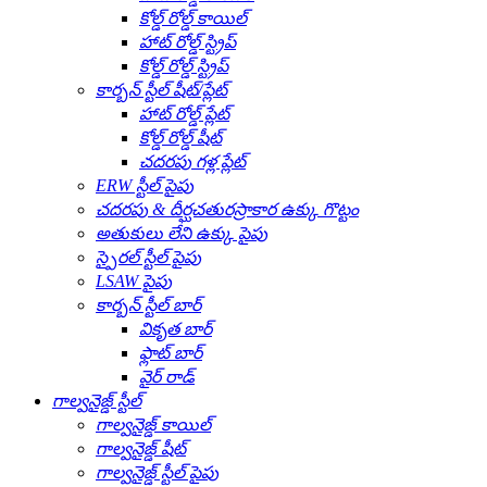
కోల్డ్ రోల్డ్ కాయిల్
హాట్ రోల్డ్ స్ట్రిప్
కోల్డ్ రోల్డ్ స్ట్రిప్
కార్బన్ స్టీల్ షీట్/ప్లేట్
హాట్ రోల్డ్ ప్లేట్
కోల్డ్ రోల్డ్ షీట్
చదరపు గళ్ల ప్లేట్
ERW స్టీల్ పైపు
చదరపు & దీర్ఘచతురస్రాకార ఉక్కు గొట్టం
అతుకులు లేని ఉక్కు పైపు
స్పైరల్ స్టీల్ పైపు
LSAW పైపు
కార్బన్ స్టీల్ బార్
వికృత బార్
ఫ్లాట్ బార్
వైర్ రాడ్
గాల్వనైజ్డ్ స్టీల్
గాల్వనైజ్డ్ కాయిల్
గాల్వనైజ్డ్ షీట్
గాల్వనైజ్డ్ స్టీల్ పైపు