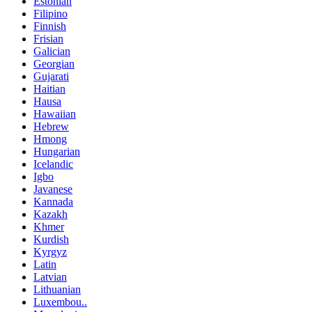
Estonian
Filipino
Finnish
Frisian
Galician
Georgian
Gujarati
Haitian
Hausa
Hawaiian
Hebrew
Hmong
Hungarian
Icelandic
Igbo
Javanese
Kannada
Kazakh
Khmer
Kurdish
Kyrgyz
Latin
Latvian
Lithuanian
Luxembou..