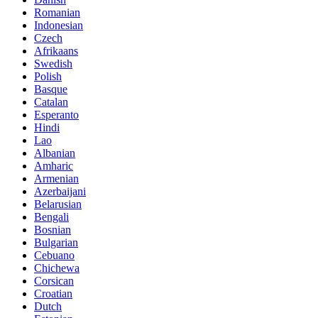
Romanian
Indonesian
Czech
Afrikaans
Swedish
Polish
Basque
Catalan
Esperanto
Hindi
Lao
Albanian
Amharic
Armenian
Azerbaijani
Belarusian
Bengali
Bosnian
Bulgarian
Cebuano
Chichewa
Corsican
Croatian
Dutch