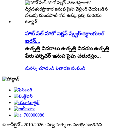
హాట్ సేల్ హాలో సెక్షన్ స్క్వేర్/రెక్టాంగులర్
ఐరన్...
ఉత్పత్తి వివరాలు ఉత్పత్తి వివరణ ఉత్పత్తి
పేరు ఫర్నిచర్ ఇనుప పైపు చతురస్రం...
మరిన్ని చూడండి
విచారణ పంపండి
© కాపీరైట్ - 2010-2026 : సర్వ హక్కులు సంరక్షించబడినవి.