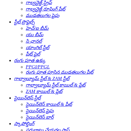
గాల్వనైజ్డ్ స్ట్రిప్
గాల్వనైజ్డ్ రూఫింగ్ షీట్
ముడతలుగల పైపు
స్టీల్ ప్రొఫైల్స్
హెచ్/ఐ బీమ్
యు బీమ్
సి ఛానల్
యాంగిల్ స్టీల్
షీట్ పైల్
రంగు పూత ఉక్కు
PPGI/PPGL
రంగు పూత పూసిన ముడతలుగల షీట్
గాల్వాల్యూమ్ స్టీల్ & ZAM స్టీల్
గాల్వాల్యూమ్ స్టీల్ కాయిల్ & ప్లేట్
ZAM కాయిల్ & ప్లేట్
స్టెయిన్‌లెస్ స్టీల్
స్టెయిన్‌లెస్ కాయిల్ & షీట్
స్టెయిన్‌లెస్ పైపు
స్టెయిన్‌లెస్ బార్
స్కాఫోల్డింగ్
సర్దుబాటు చేయగల ప్రాప్