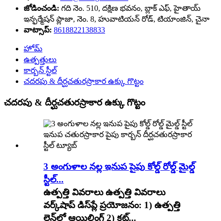
జోడించండి:
గది నెం. 510, దక్షిణ భవనం, బ్లాక్ ఎఫ్, హైతాయ్
ఇన్ఫర్మేషన్ ప్లాజా, నెం. 8, హువాటియన్ రోడ్, టియాంజిన్, చైనా
వాట్సాప్:
8618822138833
హోమ్
ఉత్పత్తులు
కార్బన్ స్టీల్
చదరపు & దీర్ఘచతురస్రాకార ఉక్కు గొట్టం
చదరపు & దీర్ఘచతురస్రాకార ఉక్కు గొట్టం
3 అంగుళాల నల్ల ఇనుప పైపు కోల్డ్ రోల్డ్ మైల్డ్
స్టీల్...
ఉత్పత్తి వివరాలు ఉత్పత్తి వివరాలు
వర్క్‌షాప్ డిస్‌ప్లే ప్రయోజనం: 1) ఉత్పత్తి
లైన్‌లో ఆయిలింగ్ 2) కట్...