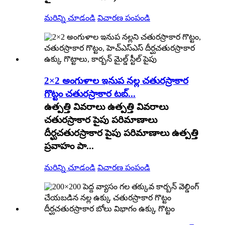
మరిన్ని చూడండి
విచారణ పంపండి
2×2 అంగుళాల ఇనుప నల్ల చతురస్రాకార
గొట్టం చతురస్రాకార టబ్...
ఉత్పత్తి వివరాలు ఉత్పత్తి వివరాలు
చతురస్రాకార పైపు పరిమాణాలు
దీర్ఘచతురస్రాకార పైపు పరిమాణాలు ఉత్పత్తి
ప్రవాహం పా...
మరిన్ని చూడండి
విచారణ పంపండి