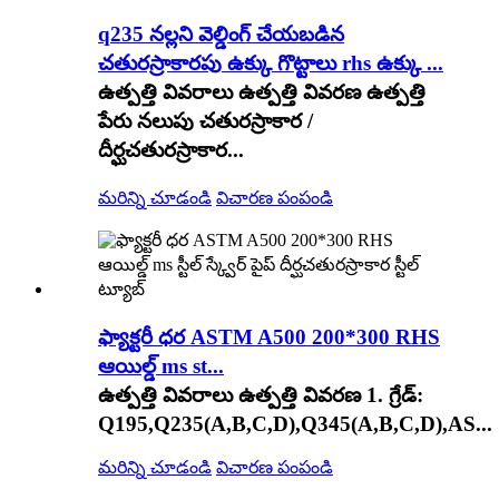
q235 నల్లని వెల్డింగ్ చేయబడిన
చతురస్రాకారపు ఉక్కు గొట్టాలు rhs ఉక్కు ...
ఉత్పత్తి వివరాలు ఉత్పత్తి వివరణ ఉత్పత్తి
పేరు నలుపు చతురస్రాకార /
దీర్ఘచతురస్రాకార...
మరిన్ని చూడండి
విచారణ పంపండి
ఫ్యాక్టరీ ధర ASTM A500 200*300 RHS
ఆయిల్డ్ ms st...
ఉత్పత్తి వివరాలు ఉత్పత్తి వివరణ 1. గ్రేడ్:
Q195,Q235(A,B,C,D),Q345(A,B,C,D),AS...
మరిన్ని చూడండి
విచారణ పంపండి