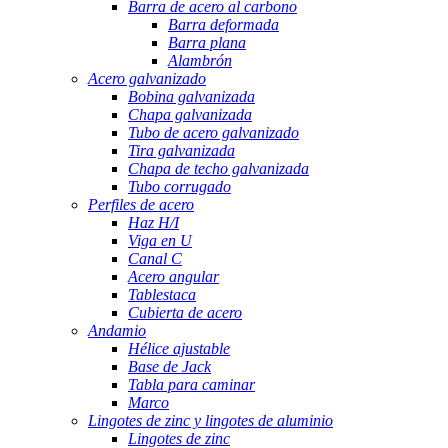
Barra de acero al carbono
Barra deformada
Barra plana
Alambrón
Acero galvanizado
Bobina galvanizada
Chapa galvanizada
Tubo de acero galvanizado
Tira galvanizada
Chapa de techo galvanizada
Tubo corrugado
Perfiles de acero
Haz H/I
Viga en U
Canal C
Acero angular
Tablestaca
Cubierta de acero
Andamio
Hélice ajustable
Base de Jack
Tabla para caminar
Marco
Lingotes de zinc y lingotes de aluminio
Lingotes de zinc