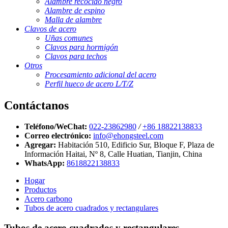
Alambre recocido negro
Alambre de espino
Malla de alambre
Clavos de acero
Uñas comunes
Clavos para hormigón
Clavos para techos
Otros
Procesamiento adicional del acero
Perfil hueco de acero L/T/Z
Contáctanos
Teléfono/WeChat:
022-23862980
/
+86 18822138833
Correo electrónico:
info@ehongsteel.com
Agregar:
Habitación 510, Edificio Sur, Bloque F, Plaza de
Información Haitai, Nº 8, Calle Huatian, Tianjin, China
WhatsApp:
8618822138833
Hogar
Productos
Acero carbono
Tubos de acero cuadrados y rectangulares
Tubos de acero cuadrados y rectangulares