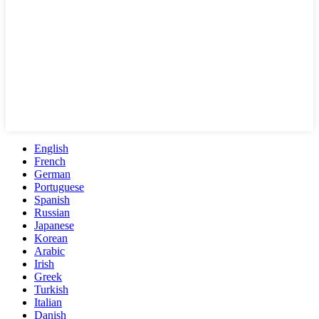
English
French
German
Portuguese
Spanish
Russian
Japanese
Korean
Arabic
Irish
Greek
Turkish
Italian
Danish