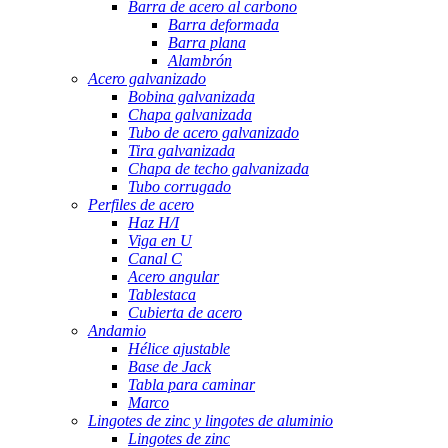
Barra de acero al carbono
Barra deformada
Barra plana
Alambrón
Acero galvanizado
Bobina galvanizada
Chapa galvanizada
Tubo de acero galvanizado
Tira galvanizada
Chapa de techo galvanizada
Tubo corrugado
Perfiles de acero
Haz H/I
Viga en U
Canal C
Acero angular
Tablestaca
Cubierta de acero
Andamio
Hélice ajustable
Base de Jack
Tabla para caminar
Marco
Lingotes de zinc y lingotes de aluminio
Lingotes de zinc