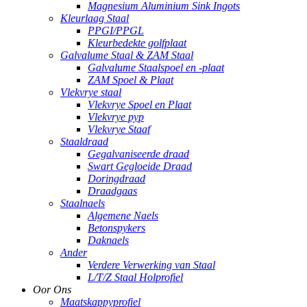
Magnesium Aluminium Sink Ingots
Kleurlaag Staal
PPGI/PPGL
Kleurbedekte golfplaat
Galvalume Staal & ZAM Staal
Galvalume Staalspoel en -plaat
ZAM Spoel & Plaat
Vlekvrye staal
Vlekvrye Spoel en Plaat
Vlekvrye pyp
Vlekvrye Staaf
Staaldraad
Gegalvaniseerde draad
Swart Gegloeide Draad
Doringdraad
Draadgaas
Staalnaels
Algemene Naels
Betonspykers
Daknaels
Ander
Verdere Verwerking van Staal
L/T/Z Staal Holprofiel
Oor Ons
Maatskappyprofiel