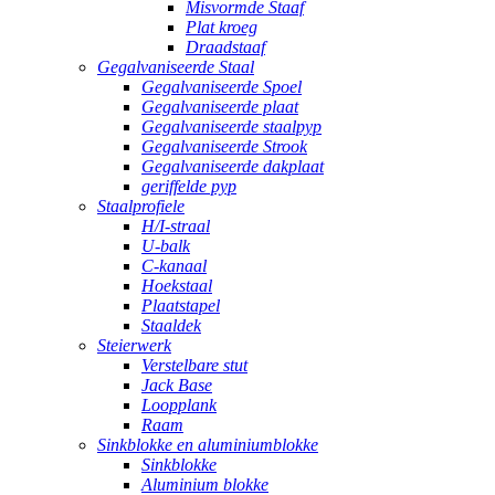
Misvormde Staaf
Plat kroeg
Draadstaaf
Gegalvaniseerde Staal
Gegalvaniseerde Spoel
Gegalvaniseerde plaat
Gegalvaniseerde staalpyp
Gegalvaniseerde Strook
Gegalvaniseerde dakplaat
geriffelde pyp
Staalprofiele
H/I-straal
U-balk
C-kanaal
Hoekstaal
Plaatstapel
Staaldek
Steierwerk
Verstelbare stut
Jack Base
Loopplank
Raam
Sinkblokke en aluminiumblokke
Sinkblokke
Aluminium blokke