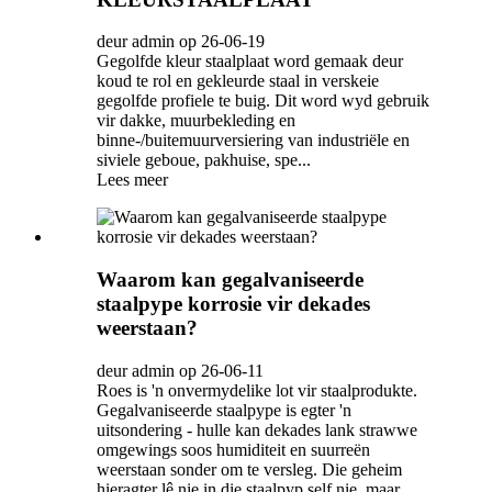
deur admin op 26-06-19
Gegolfde kleur staalplaat word gemaak deur
koud te rol en gekleurde staal in verskeie
gegolfde profiele te buig. Dit word wyd gebruik
vir dakke, muurbekleding en
binne-/buitemuurversiering van industriële en
siviele geboue, pakhuise, spe...
Lees meer
Waarom kan gegalvaniseerde
staalpype korrosie vir dekades
weerstaan?
deur admin op 26-06-11
Roes is 'n onvermydelike lot vir staalprodukte.
Gegalvaniseerde staalpype is egter 'n
uitsondering - hulle kan dekades lank strawwe
omgewings soos humiditeit en suurreën
weerstaan ​​sonder om te versleg. Die geheim
hieragter lê nie in die staalpyp self nie, maar...