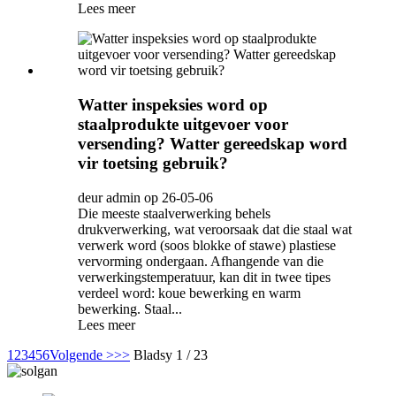
Lees meer
Watter inspeksies word op
staalprodukte uitgevoer voor
versending? Watter gereedskap word
vir toetsing gebruik?
deur admin op 26-05-06
Die meeste staalverwerking behels
drukverwerking, wat veroorsaak dat die staal wat
verwerk word (soos blokke of stawe) plastiese
vervorming ondergaan. Afhangende van die
verwerkingstemperatuur, kan dit in twee tipes
verdeel word: koue bewerking en warm
bewerking. Staal...
Lees meer
1
2
3
4
5
6
Volgende >
>>
Bladsy 1 / 23