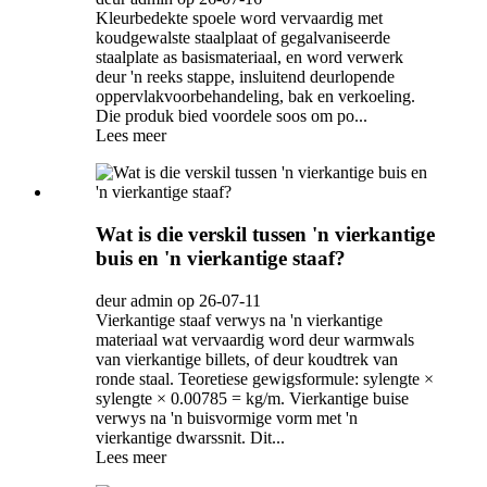
Kleurbedekte spoele word vervaardig met
koudgewalste staalplaat of gegalvaniseerde
staalplate as basismateriaal, en word verwerk
deur 'n reeks stappe, insluitend deurlopende
oppervlakvoorbehandeling, bak en verkoeling.
Die produk bied voordele soos om po...
Lees meer
Wat is die verskil tussen 'n vierkantige
buis en 'n vierkantige staaf?
deur admin op 26-07-11
Vierkantige staaf verwys na 'n vierkantige
materiaal wat vervaardig word deur warmwals
van vierkantige billets, of deur koudtrek van
ronde staal. Teoretiese gewigsformule: sylengte ×
sylengte × 0.00785 = kg/m. Vierkantige buise
verwys na 'n buisvormige vorm met 'n
vierkantige dwarssnit. Dit...
Lees meer