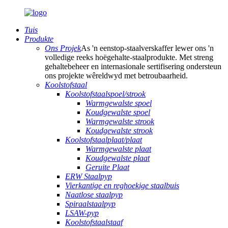
Tuis
Produkte
Ons Projek
As 'n eenstop-staalverskaffer lewer ons 'n
volledige reeks hoëgehalte-staalprodukte. Met streng
gehaltebeheer en internasionale sertifisering ondersteun
ons projekte wêreldwyd met betroubaarheid.
Koolstofstaal
Koolstofstaalspoel/strook
Warmgewalste spoel
Koudgewalste spoel
Warmgewalste strook
Koudgewalste strook
Koolstofstaalplaat/plaat
Warmgewalste plaat
Koudgewalste plaat
Geruite Plaat
ERW Staalpyp
Vierkantige en reghoekige staalbuis
Naatlose staalpyp
Spiraalstaalpyp
LSAW-pyp
Koolstofstaalstaaf