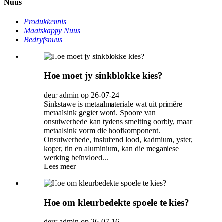
Nuus
Produkkennis
Maatskappy Nuus
Bedryfsnuus
Hoe moet jy sinkblokke kies?
deur admin op 26-07-24
Sinkstawe is metaalmateriale wat uit primêre
metaalsink gegiet word. Spoore van
onsuiwerhede kan tydens smelting oorbly, maar
metaalsink vorm die hoofkomponent.
Onsuiwerhede, insluitend lood, kadmium, yster,
koper, tin en aluminium, kan die meganiese
werking beïnvloed...
Lees meer
Hoe om kleurbedekte spoele te kies?
deur admin op 26-07-16