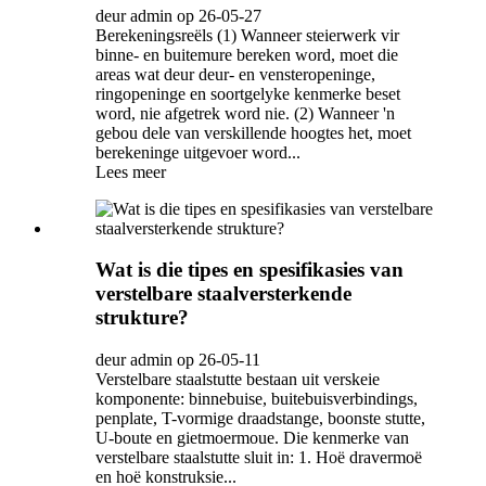
deur admin op 26-05-27
Berekeningsreëls (1) Wanneer steierwerk vir
binne- en buitemure bereken word, moet die
areas wat deur deur- en vensteropeninge,
ringopeninge en soortgelyke kenmerke beset
word, nie afgetrek word nie. (2) Wanneer 'n
gebou dele van verskillende hoogtes het, moet
berekeninge uitgevoer word...
Lees meer
Wat is die tipes en spesifikasies van
verstelbare staalversterkende
strukture?
deur admin op 26-05-11
Verstelbare staalstutte bestaan ​​uit verskeie
komponente: binnebuise, buitebuisverbindings,
penplate, T-vormige draadstange, boonste stutte,
U-boute en gietmoermoue. Die kenmerke van
verstelbare staalstutte sluit in: 1. Hoë dravermoë
en hoë konstruksie...