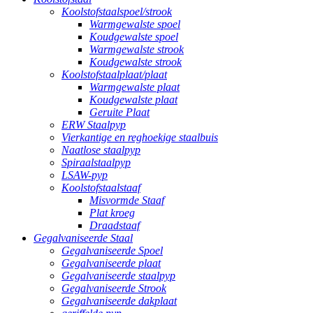
Koolstofstaalspoel/strook
Warmgewalste spoel
Koudgewalste spoel
Warmgewalste strook
Koudgewalste strook
Koolstofstaalplaat/plaat
Warmgewalste plaat
Koudgewalste plaat
Geruite Plaat
ERW Staalpyp
Vierkantige en reghoekige staalbuis
Naatlose staalpyp
Spiraalstaalpyp
LSAW-pyp
Koolstofstaalstaaf
Misvormde Staaf
Plat kroeg
Draadstaaf
Gegalvaniseerde Staal
Gegalvaniseerde Spoel
Gegalvaniseerde plaat
Gegalvaniseerde staalpyp
Gegalvaniseerde Strook
Gegalvaniseerde dakplaat