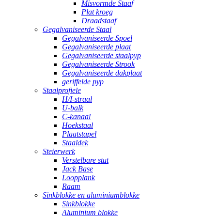
Misvormde Staaf
Plat kroeg
Draadstaaf
Gegalvaniseerde Staal
Gegalvaniseerde Spoel
Gegalvaniseerde plaat
Gegalvaniseerde staalpyp
Gegalvaniseerde Strook
Gegalvaniseerde dakplaat
geriffelde pyp
Staalprofiele
H/I-straal
U-balk
C-kanaal
Hoekstaal
Plaatstapel
Staaldek
Steierwerk
Verstelbare stut
Jack Base
Loopplank
Raam
Sinkblokke en aluminiumblokke
Sinkblokke
Aluminium blokke