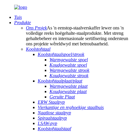
Tuis
Produkte
Ons Projek
As 'n eenstop-staalverskaffer lewer ons 'n
volledige reeks hoëgehalte-staalprodukte. Met streng
gehaltebeheer en internasionale sertifisering ondersteun
ons projekte wêreldwyd met betroubaarheid.
Koolstofstaal
Koolstofstaalspoel/strook
Warmgewalste spoel
Koudgewalste spoel
Warmgewalste strook
Koudgewalste strook
Koolstofstaalplaat/plaat
Warmgewalste plaat
Koudgewalste plaat
Geruite Plaat
ERW Staalpyp
Vierkantige en reghoekige staalbuis
Naatlose staalpyp
Spiraalstaalpyp
LSAW-pyp
Koolstofstaalstaaf