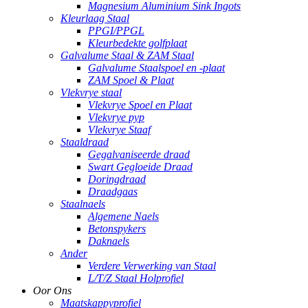
Magnesium Aluminium Sink Ingots
Kleurlaag Staal
PPGI/PPGL
Kleurbedekte golfplaat
Galvalume Staal & ZAM Staal
Galvalume Staalspoel en -plaat
ZAM Spoel & Plaat
Vlekvrye staal
Vlekvrye Spoel en Plaat
Vlekvrye pyp
Vlekvrye Staaf
Staaldraad
Gegalvaniseerde draad
Swart Gegloeide Draad
Doringdraad
Draadgaas
Staalnaels
Algemene Naels
Betonspykers
Daknaels
Ander
Verdere Verwerking van Staal
L/T/Z Staal Holprofiel
Oor Ons
Maatskappyprofiel