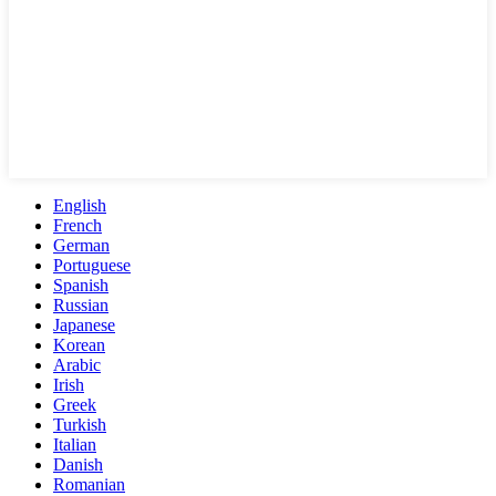
English
French
German
Portuguese
Spanish
Russian
Japanese
Korean
Arabic
Irish
Greek
Turkish
Italian
Danish
Romanian