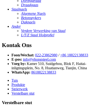
Doringdraad
Draadgaas
Staalnaels
Algemene Naels
Betonspykers
Daknaels
Ander
Verdere Verwerking van Staal
L/T/Z Staal Holprofiel
Kontak Ons
Foon/Wechat:
022-23862980
/
+86 18822138833
E-pos:
info@ehongsteel.com
Voeg by:
Kamer 510, Suidgebou, Blok F, Haitai-
inligtingsplein, No. 8, Huatianweg, Tianjin, China
WhatsApp:
8618822138833
Tuis
Produkte
Steierwerk
Verstelbare stut
Verstelbare stut