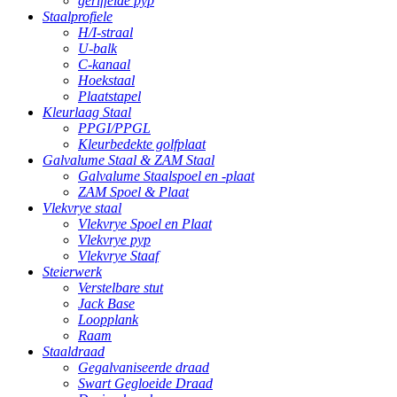
geriffelde pyp
Staalprofiele
H/I-straal
U-balk
C-kanaal
Hoekstaal
Plaatstapel
Kleurlaag Staal
PPGI/PPGL
Kleurbedekte golfplaat
Galvalume Staal & ZAM Staal
Galvalume Staalspoel en -plaat
ZAM Spoel & Plaat
Vlekvrye staal
Vlekvrye Spoel en Plaat
Vlekvrye pyp
Vlekvrye Staaf
Steierwerk
Verstelbare stut
Jack Base
Loopplank
Raam
Staaldraad
Gegalvaniseerde draad
Swart Gegloeide Draad