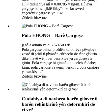
alî × dirêjahiya alî × 0.00785 = kg/m. Lûleya
çargoşe behsa şiklê lûleyî dike ku xwedan
xaçerêyek çargoşe ye. Ew...
Zêdetir bixwîne
Pola EHONG – Barê Çargoşe
ji hêla admin ve di 26-07-03 de
Pola çargoşe behsa profîlên ku bi rêya pêvajoya
zextê di şekil û pîvanên cûrbecûr de têne çêkirin
dike; navê wê ji ber beşa xwe ya çargoşeyî tê
girtin. Pola çargoşe bi giranî li du celeb tê dabeş
kirin: pola çargoşe ya germ-gêrkirî û pola çargoşe
ya sar-kişandî...
Zêdetir bixwîne
Cûdahiya di navbera barên gilover û
barên rehînkirinê yên deformkirî de
çi ye?