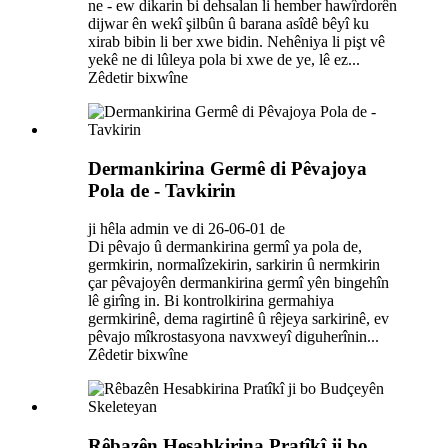
ne - ew dikarin bi dehsalan li hember hawîrdorên
dijwar ên wekî şilbûn û barana asîdê bêyî ku
xirab bibin li ber xwe bidin. Nehêniya li pişt vê
yekê ne di lûleya pola bi xwe de ye, lê ez...
Zêdetir bixwîne
Dermankirina Germê di Pêvajoya
Pola de - Tavkirin
ji hêla admin ve di 26-06-01 de
Di pêvajo û dermankirina germî ya pola de,
germkirin, normalîzekirin, sarkirin û nermkirin
çar pêvajoyên dermankirina germî yên bingehîn
lê girîng in. Bi kontrolkirina germahiya
germkirinê, dema ragirtinê û rêjeya sarkirinê, ev
pêvajo mîkrostasyona navxweyî diguherînin...
Zêdetir bixwîne
Rêbazên Hesabkirina Pratîkî ji bo