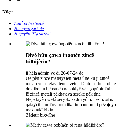
Nûçe
Zanîna berhemê
Nûçeyên Şîrketê
Nûçeyên Pîşesaziyê
Divê hûn çawa îngotên zincê
hilbijêrin?
ji hêla admin ve di 26-07-24 de
Qelpên zincê materyalên metalî ne ku ji zincê
metalî yê seretayî têne avêtin. Di dema helandinê
de dibe ku hêmanên nepakiyê yên şopî bimînin,
lê zincê metalî pêkhateya sereke pêk tîne.
Nepakiyên wekî serşok, kadmiyûm, hesin, sifir,
qalayî û alumînyûmê dikarin bandorê li pêvajoya
mekanîkî bikin...
Zêdetir bixwîne