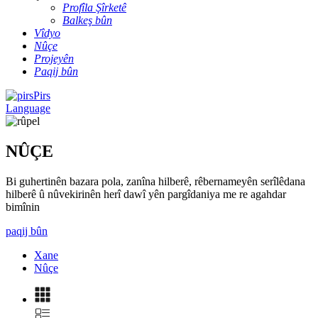
Profîla Şîrketê
Balkeş bûn
Vîdyo
Nûçe
Projeyên
Paqij bûn
Pirs
Language
NÛÇE
Bi guhertinên bazara pola, zanîna hilberê, rêbernameyên serîlêdana
hilberê û nûvekirinên herî dawî yên pargîdaniya me re agahdar
bimînin
paqij bûn
Xane
Nûçe