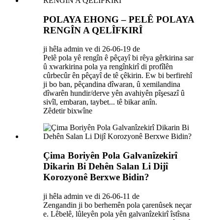
POLAYA EHONG – PELÊ POLAYA
RENGÎN A QELÎFKIRÎ
ji hêla admin ve di 26-06-19 de
Pelê pola yê rengîn ê pêçayî bi rêya gêrkirina sar
û xwarkirina pola ya rengînkirî di profîlên
cûrbecûr ên pêçayî de tê çêkirin. Ew bi berfirehî
ji bo ban, pêçandina dîwaran, û xemilandina
dîwarên hundir/derve yên avahiyên pîşesazî û
sivîl, embaran, taybet... tê bikar anîn.
Zêdetir bixwîne
Çima Boriyên Pola Galvanîzekirî
Dikarin Bi Dehên Salan Li Dijî
Korozyonê Berxwe Bidin?
ji hêla admin ve di 26-06-11 de
Zengandin ji bo berhemên pola çarenûsek neçar
e. Lêbelê, lûleyên pola yên galvanîzekirî îstîsna