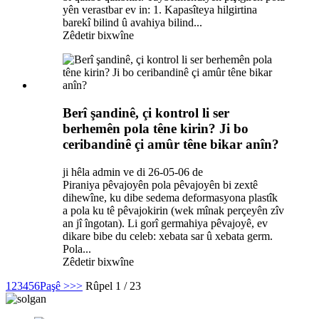
yên verastbar ev in: 1. Kapasîteya hilgirtina
barekî bilind û avahiya bilind...
Zêdetir bixwîne
Berî şandinê, çi kontrol li ser
berhemên pola têne kirin? Ji bo
ceribandinê çi amûr têne bikar anîn?
ji hêla admin ve di 26-05-06 de
Piraniya pêvajoyên pola pêvajoyên bi zextê
dihewîne, ku dibe sedema deformasyona plastîk
a pola ku tê pêvajokirin (wek mînak perçeyên zîv
an jî îngotan). Li gorî germahiya pêvajoyê, ev
dikare bibe du celeb: xebata sar û xebata germ.
Pola...
Zêdetir bixwîne
1
2
3
4
5
6
Paşê >
>>
Rûpel 1 / 23