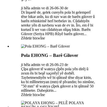
ji hêla admin ve di 26-06-30 de
Di înşaetê de, gelek cureyên pola bi gelemperî
têne bikar anîn, ku di nav wan de barên gilover û
barên rehinkirinê herî berbelav in. Cûdahiyên
sereke yên di navbera wan de ev in. Îro, em ê bi
kurtasî li ser van cûdahiyan nîqaş bikin. Barên
Gilover (Seriya HPB) Rûyê barên gilover...
Zêdetir bixwîne
Pola EHONG – Barê Gilover
ji hêla admin ve di 26-06-23 de
Çîpa gilover tê wateya çîpên pola yên dirêj û
zexm ên bi beşê xaçerêyî yê dorhêl.
Taybetmendiyên wê bi qûtrasê têne diyar kirin,
ku bi mîlîmetreyan (mm) tê pîvandin; bo nimûne,
"50 mm" tê wateya çîpek gilover a bi qûtrasê 50
mîlîmetre. Dabeşkirin...
Zêdetir bixwîne