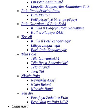
Lingotên Aluminumê
Lingotên Magnezyûm Aluminium Sînk
Pola Rengdêrkirina Reng
PPGI/PPGL
Pelê pêçayî yê bi rengê pêçayî
Pola Galvalume û Pola ZAM
Kulîlka û Plaqeya Pola Galvalume
Kulîl û Plaqeya ZAM
Tev stîl
Kulîlk û Pelê Zengarnegir
Lûleya zengarnegir
Barê Pola Zengarnegir
Têla Pola
Têla Galvanîzekirî
Têla Reş a Annealedkirî
Têla dirandî
Tora Têl
Nîskên Pola
Neynûkên Asayî
Nîxên Betonê
Nînokên Banê
Yên din
Pêvajoya Zêdetir a Pola
Beşa Vala ya Pola L/T/Z
Çûna nava