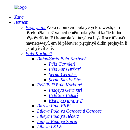
Xane
Berhem
Projeya me
Wekî dabînkerê pola yê yek-rawestî, em
rêzek bêkêmasî ya berhemên pola yên bi kalîte bilind
pêşkêş dikin. Bi kontrola kalîteyê ya hişk û sertîfîkayên
navneteweyî, em bi pêbawer piştgiriyê didin projeyên li
çaraliyê cîhanê.
Pola Karbonê
Bobîn/Şîrîta Pola Karbonê
Pêla Germkirî
Pêla Sar-Girêkirî
Şerîta Germkirî
Şerîta Sar-Pelkirî
Pelê/Pelê Pola Karbonê
Plaqeya Germkirî
Pelê Sar-Pelkirî
Plaqeya çargoşeyî
Boriya Pola ERW
Lûleya Pola ya Çargoşe û Çargoşe
Lûleya Pola ya Bêderz
Lûleya Pola ya Spiral
Lûleya LSAW