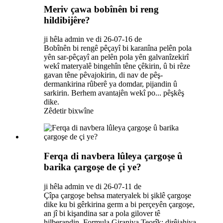
Meriv çawa bobînên bi reng
hildibijêre?
ji hêla admin ve di 26-07-16 de
Bobînên bi rengê pêçayî bi karanîna pelên pola
yên sar-pêçayî an pelên pola yên galvanîzekirî
wekî materyalê bingehîn têne çêkirin, û bi rêze
gavan têne pêvajokirin, di nav de pêş-
dermankirina rûberê ya domdar, pijandin û
sarkirin. Berhem avantajên wekî po... pêşkêş
dike.
Zêdetir bixwîne
Ferqa di navbera lûleya çargoşe û
barika çargoşe de çi ye?
ji hêla admin ve di 26-07-11 de
Çîpa çargoşe behsa materyalek bi şiklê çargoşe
dike ku bi gêrkirina germ a bi perçeyên çargoşe,
an jî bi kişandina sar a pola gilover tê
hilberandin. Formula Giraniya Teorîk: dirêjahiya