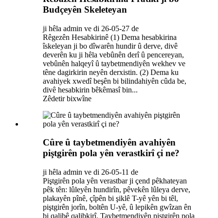
Budçeyên Skeleteyan
ji hêla admin ve di 26-05-27 de
Rêgezên Hesabkirinê (1) Dema hesabkirina
îskeleyan ji bo dîwarên hundir û derve, divê
deverên ku ji hêla vebûnên derî û pencereyan,
vebûnên halqeyî û taybetmendiyên wekhev ve
têne dagirkirin neyên derxistin. (2) Dema ku
avahiyek xwedî beşên bi bilindahiyên cûda be,
divê hesabkirin bêkêmasî bin...
Zêdetir bixwîne
Cûre û taybetmendiyên avahiyên
piştgirên pola yên verastkirî çi ne?
ji hêla admin ve di 26-05-11 de
Piştgirên pola yên verastbar ji çend pêkhateyan
pêk tên: lûleyên hundirîn, pêvekên lûleya derve,
plakayên pînê, çîpên bi şiklê T-yê yên bi têl,
piştgirên jorîn, boltên U-yê, û lepikên gwîzan ên
bi qalibê qalibkirî. Taybetmendiyên piştgirên pola