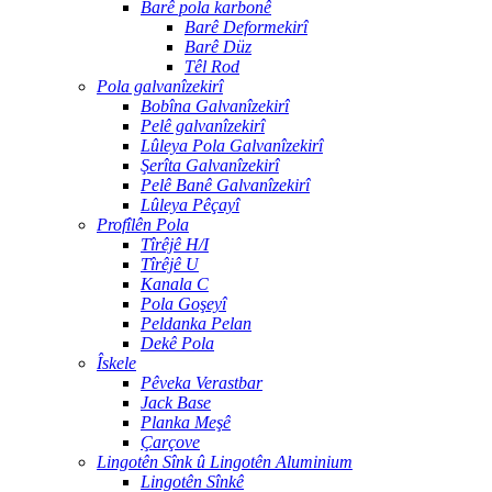
Barê pola karbonê
Barê Deformekirî
Barê Düz
Têl Rod
Pola galvanîzekirî
Bobîna Galvanîzekirî
Pelê galvanîzekirî
Lûleya Pola Galvanîzekirî
Şerîta Galvanîzekirî
Pelê Banê Galvanîzekirî
Lûleya Pêçayî
Profîlên Pola
Tîrêjê H/I
Tîrêjê U
Kanala C
Pola Goşeyî
Peldanka Pelan
Dekê Pola
Îskele
Pêveka Verastbar
Jack Base
Planka Meşê
Çarçove
Lingotên Sînk û Lingotên Aluminium
Lingotên Sînkê