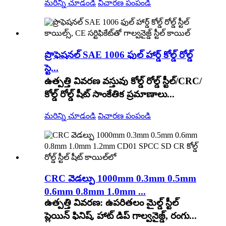
మరిన్ని చూడండి
విచారణ పంపండి
ప్రొఫెషనల్ SAE 1006 ఫుల్ హార్డ్ కోల్డ్ రోల్డ్
స్టె...
ఉత్పత్తి వివరణ వస్తువు కోల్డ్ రోల్డ్ స్టీల్/CRC/
కోల్డ్ రోల్డ్ షీట్ సాంకేతిక ప్రమాణాలు...
మరిన్ని చూడండి
విచారణ పంపండి
CRC వెడల్పు 1000mm 0.3mm 0.5mm
0.6mm 0.8mm 1.0mm ...
ఉత్పత్తి వివరణ: ఉపరితలం మైల్డ్ స్టీల్
ప్లెయిన్ ఫినిష్, హాట్ డిప్ గాల్వనైజ్డ్, రంగు...