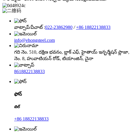
వాట్సాప్/వీచాట్ :
022-23862980
/
+86 18822138833
info@ehongsteel.com
గది నెం. 510, దక్షిణ భవనం, బ్లాక్ ఎఫ్, హైతాయ్ ఇన్ఫర్మేషన్ ప్లాజా,
నెం. 8, హువాటియన్ రోడ్, టియాంజిన్, చైనా
8618822138833
ఫోన్
టెల్
+86 18822138833