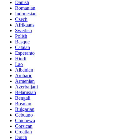
Danish
Romanian
Indonesian
Czech
Afrikaans
Swedish
Polish
Basque
Catalan
Esperanto
Hindi
Lao
Albanian
Amharic
Armenian
Azerbaijani
Belarusian
Bengali
Bosnian
Bulgarian
Cebuano
Chichewa
Corsican
Croatian
Dutch