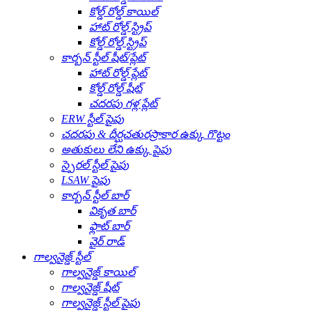
కోల్డ్ రోల్డ్ కాయిల్
హాట్ రోల్డ్ స్ట్రిప్
కోల్డ్ రోల్డ్ స్ట్రిప్
కార్బన్ స్టీల్ షీట్/ప్లేట్
హాట్ రోల్డ్ ప్లేట్
కోల్డ్ రోల్డ్ షీట్
చదరపు గళ్ల ప్లేట్
ERW స్టీల్ పైపు
చదరపు & దీర్ఘచతురస్రాకార ఉక్కు గొట్టం
అతుకులు లేని ఉక్కు పైపు
స్పైరల్ స్టీల్ పైపు
LSAW పైపు
కార్బన్ స్టీల్ బార్
వికృత బార్
ఫ్లాట్ బార్
వైర్ రాడ్
గాల్వనైజ్డ్ స్టీల్
గాల్వనైజ్డ్ కాయిల్
గాల్వనైజ్డ్ షీట్
గాల్వనైజ్డ్ స్టీల్ పైపు