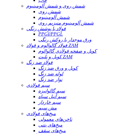
قاب
شمش روی و شمش آلومینیوم
شمش روی
شمش آلومینیوم
شمش آلومینیوم منیزیم روی
فولاد با پوشش رنگی
PPGI/PPGL
ورق موجدار با روکش رنگی
فولاد گالوالوم و فولاد ZAM
کویل و صفحه فولادی گالوالوم
کویل و پلیت ZAM
فولاد ضد زنگ
کویل و ورق ضد زنگ
لوله ضد زنگ
نوار ضد زنگ
سیم فولادی
سیم گالوانیزه
سیم آنیل سیاه
سیم خاردار
مش سیم
میخ‌های فولادی
ناخن‌های معمولی
میخ‌های بتنی
میخ‌های سقف