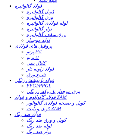
میله سیم
فولاد گالوانیزه
کویل گالوانیزه
ورق گالوانیزه
لوله فولادی گالوانیزه
نوار گالوانیزه
ورق سقف گالوانیزه
لوله موجدار
پروفیل های فولادی
پرتو H/I
پرتو U
کانال سی
فولاد زاویه دار
شمع ورق
فولاد با پوشش رنگی
PPGI/PPGL
ورق موجدار با روکش رنگی
فولاد گالوالوم و فولاد ZAM
کویل و صفحه فولادی گالوالوم
کویل و پلیت ZAM
فولاد ضد زنگ
کویل و ورق ضد زنگ
لوله ضد زنگ
نوار ضد زنگ