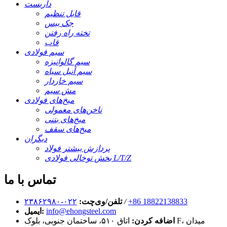
داربست
قابل تنظیم
جک بیس
تخته راه رفتن
قاب
سیم فولادی
سیم گالوانیزه
سیم آنیل سیاه
سیم خاردار
مش سیم
میخ‌های فولادی
ناخن‌های معمولی
میخ‌های بتنی
میخ‌های سقف
دیگران
پردازش بیشتر فولاد
بخش توخالی فولادی L/T/Z
تماس با ما
‎+86 18822138833‎
/
تلفن/وی‌چت:
۰۲۲-۲۳۸۶۲۹۸۰
info@ehongsteel.com
ایمیل:
اضافه کردن:
اتاق ۵۱۰، ساختمان جنوبی، بلوک F، میدان