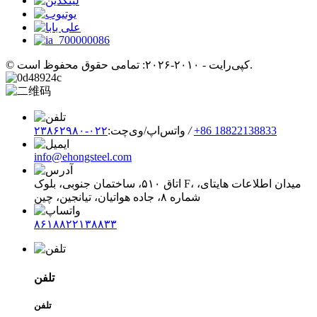
© کپی‌رایت - ۲۰۱۰-۲۰۲۶: تمامی حقوق محفوظ است.
‎+86 18822138833‎
/
واتس‌اپ/وی‌چت:
۰۲۲-۲۳۸۶۲۹۸۰
info@ehongsteel.com
اتاق ۵۱۰، ساختمان جنوبی، بلوک F، میدان اطلاعات هایتای،
شماره ۸، جاده هواتیان، تیانجین، چین
۸۶۱۸۸۲۲۱۳۸۸۳۳
تلفن
تلفن