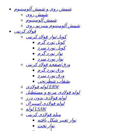
شمش روی و شمش آلومینیوم
شمش روی
شمش آلومینیوم
شمش آلومینیوم منیزیم روی
فولاد کربنی
کویل/نوار فولاد کربنی
کویل نورد گرم
کویل نورد سرد
نوار نورد گرم
نوار نورد سرد
ورق/صفحه فولاد کربنی
ورق نورد گرم
ورق نورد سرد
بشقاب شطرنجی
لوله فولادی ERW
لوله فولادی مربع و مستطیل
لوله فولادی بدون درز
لوله فولادی اسپیرال
لوله LSAW
میله فولادی کربنی
نوار تغییر شکل یافته
نوار تخت