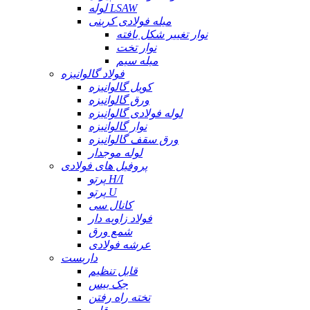
لوله LSAW
میله فولادی کربنی
نوار تغییر شکل یافته
نوار تخت
میله سیم
فولاد گالوانیزه
کویل گالوانیزه
ورق گالوانیزه
لوله فولادی گالوانیزه
نوار گالوانیزه
ورق سقف گالوانیزه
لوله موجدار
پروفیل های فولادی
پرتو H/I
پرتو U
کانال سی
فولاد زاویه دار
شمع ورق
عرشه فولادی
داربست
قابل تنظیم
جک بیس
تخته راه رفتن